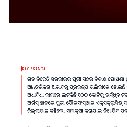
KEY POINTS
ଗତ ବିଜେଡି ସରକାରର ପୁରୀ ସହର ବିକାଶ ଘୋଷଣା ଥି
ଆନ୍ତରିକତା ଅଭାବରୁ ପ୍ରକଳ୍ପ ତାଲିକାରେ ହୋଇଛି ମ
ଅଧାବିଧା କାମରେ ଲଟକିଛି ୧୦୦ କୋଟିରୁ ଉର୍ଦ୍ଧ୍ବ ଟ
ଅର୍ଗସ୍ ହାତରେ ପୁରୀ ପୌରସଂସ୍ଥାର ଏକ୍ସକ୍ଲୁସିଭ୍ ଦସ
ଜିଲ୍ଲାପାଳ କହିଲେ, ସମୀକ୍ଷା କରାଯାଇ ନିଆଯିବ ପ