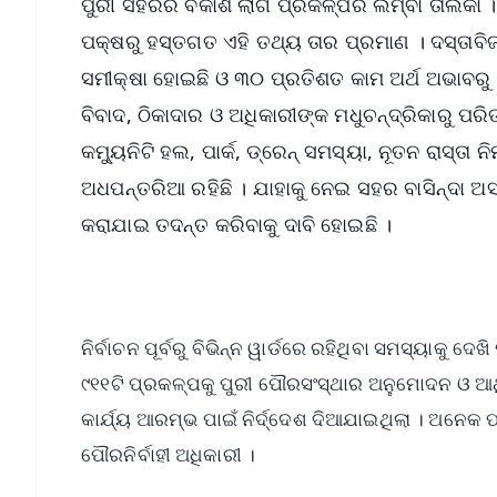
ପୁରୀ ସହରର ବିକାଶ ଲାଗି ପ୍ରକଳ୍ପର ଲମ୍ବା ତାଲିକା ।
ପକ୍ଷରୁ ହସ୍ତଗତ ଏହି ତଥ୍ୟ ତାର ପ୍ରମାଣ । ଦସ୍ତାବିଜ
ସମୀକ୍ଷା ହୋଇଛି ଓ ୩୦ ପ୍ରତିଶତ କାମ ଅର୍ଥ ଅଭାବର
ବିବାଦ, ଠିକାଦାର ଓ ଅଧିକାରୀଙ୍କ ମଧୁଚନ୍ଦ୍ରିକାରୁ ପର
କମ୍ୟୁନିଟି ହଲ, ପାର୍କ, ଡ୍ରେନ୍ ସମସ୍ୟା, ନୂତନ ରାସ୍ତ
ଅଧପନ୍ତରିଆ ରହିଛି । ଯାହାକୁ ନେଇ ସହର ବାସିନ୍ଦା ଅସ
କରାଯାଇ ତଦନ୍ତ କରିବାକୁ ଦାବି ହୋଇଛି ।
ନିର୍ବାଚନ ପୂର୍ବରୁ ବିଭିନ୍ନ ୱାର୍ଡରେ ରହିଥିବା ସମସ୍ୟାକୁ ଦ
୯୧୧ଟି ପ୍ରକଳ୍ପକୁ ପୁରୀ ପୌରସଂସ୍ଥାର ଅନୁମୋଦନ ଓ ଆର୍ଥି
କାର୍ଯ୍ୟ ଆରମ୍ଭ ପାଇଁ ନିର୍ଦ୍ଦେଶ ଦିଆଯାଇଥିଲା । ଅନେକ
ପୌରନିର୍ବାହୀ ଅଧିକାରୀ ।