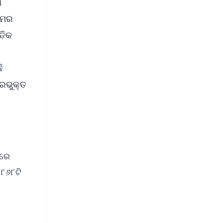
ା
କାମର
ତିକ
ି
ସରଭୁକ୍ତ
ଡରେ
 ୮୬୮ଟି