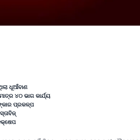
ଲା ଧୂଆଁବାଣ
ାତ୍ର ୪୦ ଭାଗ କାର୍ଯ୍ୟ
ଙ୍କାର ପ୍ରକଳ୍ପ
୍ତାବିଜ୍
ଦକ୍ଷେପ