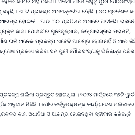
 ହେଲେ କାମର ନାହିଁ ଠିକଣା। ଏକଥା ଆମେ କହୁନୁ ପୁରୀ ପୌରସଂସ୍ଥ
୍ କହୁଛି, ୮୬୮ଟି ପ୍ରକଳ୍ପ ଅଧପନ୍ତରିଆ ରହିଛି । ୪୦ ପ୍ରତିଶତ 
ୁ ଆରମ୍ଭ ହୋଇନି । ଆଉ ୩୦ ପ୍ରତିଶତ ଅଧାରେ ଅଟକିଛି। ରାଜନୈ
ିତ୍ୟକ୍ତ ଜାଗା ପୋଖରୀର ପୁନଃରୁଦ୍ଧାର, ଭଙ୍ଗାରାସ୍ତାର ମରାମତି,
ା ନିର୍ମାଣ ଭଳି ଅନେକ ପ୍ରକଳ୍ପ ଏବେବି ଆରମ୍ଭ ହୋଇନାହିଁ ଓ ଆଉ କିଛ
ନ୍ତୋଷ ପ୍ରକାଶ କରିବା ସହ ପୁରୀ ପୌରସଂସ୍ଥାକୁ ଭିଜିଲାନ୍ସ ପରି
େଖି ପ୍ରକଳ୍ପ ତାଲିକା ପ୍ରସ୍ତୁତ ହୋଇଥିଲା । ୨୦୨୪ ମାର୍ଚ୍ଚରେ ୩୨ଟି ୱାର୍
କ ଅନୁଦାନ ମିଳିଛି । ପୌର କର୍ତ୍ତୃପକ୍ଷଙ୍କ କାର୍ଯ୍ୟାଦେଶ ତାଲିକାରେ
 ପ୍ରକଳ୍ପ କାମ ଅଧାବିଧା ଓ ଆରମ୍ଭ ହୋଇନଥିବା ସ୍ବୀକାର କରିଛନ୍ତି