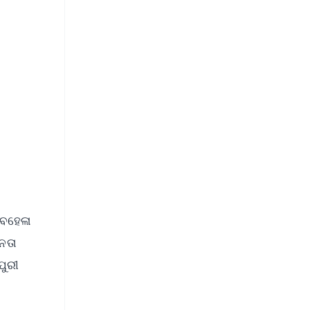
FREE
⭐
s
ଅବହେଳା
ନତା
ପୁରୀ