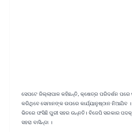
📱 Get Argus News App
📰 60 Word News
🎬 Argus Podcast
🔔 Free Notification Alerts
Download Free:
Android - Scan QR
i
ସେପଟେ ଜିଲ୍ଲାପାଳ କହିଛନ୍ତି, କ୍ଷେତ୍ର ପରିଦର୍ଶନ ପର
କରିଥିବେ ସେମାନଙ୍କ ଉପରେ କାର୍ଯ୍ୟାନୁଷ୍ଠାନ ନିଆଯିବ
ଭିତରେ ଫସିଛି ପୁରୀ ସହର ଉନ୍ନତି। ବିଜେପି ସରକାର ପଦକ୍
ସହରା ବାସିନ୍ଦା ।