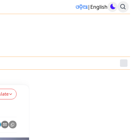
ଓଡ଼ିଆ
|
English
slate