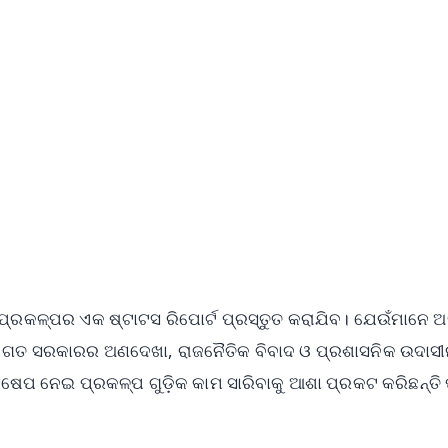
✨
📺 Live TV and Breaking News
⭐
⭐
⭐
⭐
4.8 Rating
50K+ Download
OS - Scan QR
େ ପ୍ରକଳ୍ପର ଏକ ଷ୍ଟାଟସ ରିପୋର୍ଟ ପ୍ରସ୍ତୁତ କରାଯିବ। ଯେଉଁମାନେ 
 । ଗତ ସରକାରର ଅଣଦେଖା, ରାଜନୈତିକ ବିବାଦ ଓ ପ୍ରଶାସନିକ ଉଦାସୀ
ଷେପ ନେଇ ପ୍ରକଳ୍ପ ଗୁଡ଼ିକ କାମ ସାରିବାକୁ ଆଶା ପ୍ରକଟ କରିଛନ୍ତି 