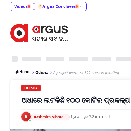
Videos
Argus Conclaves
Home
Odisha
A-project-worth-rs-100-crore-is-pending
ODISHA
ଅଧାରେ ଲଟକିଛି ୧୦୦ କୋଟିର ପ୍ରକଳ୍ପ
R
·
1 year ago
·
2
min read
Rashmita Mishra