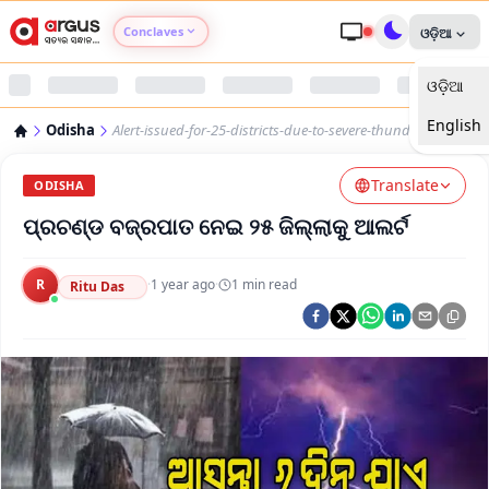
Conclaves
ଓଡ଼ିଆ
ଓଡ଼ିଆ
Argus Agri Vikas
English
Odisha
Alert-issued-for-25-districts-due-to-severe-thunderstorms
Argus Nari Shakti
Translate
ODISHA
Argus Education Next
ପ୍ରଚଣ୍ଡ ବଜ୍ରପାତ ନେଇ ୨୫ ଜିଲ୍ଲାକୁ ଆଲର୍ଟ
Argus Health Connect
R
·
1 year ago
·
1
min read
Ritu Das
Argus Swaad Odisha
Argus Chalo Dekhein Apna Desh