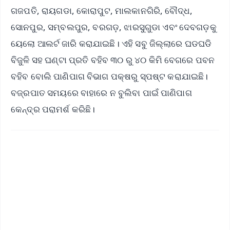
ଗଜପତି, ରାୟଗଡା, କୋରାପୁଟ, ମାଲକାନଗିରି, ବୌଦ୍ଧ,
ସୋନପୁର, ସମ୍ବଲପୁର, ବରଗଡ଼, ଝାରସୁଗୁଡା ଏବଂ ଦେବଗଡ଼କୁ
ୟେଲୋ ଆଲର୍ଟ ଜାରି କରାଯାଇଛି। ଏହି ସବୁ ଜିଲ୍ଲାରେ ଘଡଘଡି
ବିଜୁଳି ସହ ଘଣ୍ଟା ପ୍ରତି ବହିବ ୩୦ ରୁ ୪୦ କିମି ବେଗରେ ପବନ
ବହିବ ବୋଲି ପାଣିପାଗ ବିଭାଗ ପକ୍ଷରୁ ସ୍ପଷ୍ଟ କରାଯାଇଛି।
ବଜ୍ରପାତ ସମୟରେ ବାହାରେ ନ ବୁଲିବା ପାଇଁ ପାଣିପାଗ
କେନ୍ଦ୍ର ପରାମର୍ଶ କରିଛି।