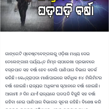
ଗାଙ୍ଗେଟି ଓ୍ବେଷ୍ଟବେଙ୍ଗଲରୁ ଓଡ଼ିଶା ମଧ୍ୟ ଦେଇ
ତେଲେଙ୍ଗାନା ପର୍ଯ୍ୟନ୍ତ ନିମ୍ନ ଚାପରେଖା ପ୍ରଭାବରେ
ବଜ୍ରପାତ ସହ ବର୍ଷା ହେବ ବୋଲି ପାଣିପାଗ ବିଭାଗ ସତର୍କ
କରିଛି। କେନ୍ଦ୍ରାପଡା ମାର୍ଶାଘାଇରେ ସର୍ବାଧିକ ୫୪ ମିଲିମିଟର
ବର୍ଷା ହୋଇଛି। ରାଜ୍ୟର ଅଧିକାଂଶ ସ୍ଥାନରେ ବର୍ଷା ହୋଇଛି।
ଆଗାମୀ ୬ ଦିନ ଯାଏଁ ରାଜ୍ୟରେ ଘଡଘଡି ବିଜୁଳି ସହ ବର୍ଷା
ରହିବା ନେଇ ପାଣିପାଗ ବିଭାଗର ସୂଚନା ରହିଛି। ବିଶେଷ କରି