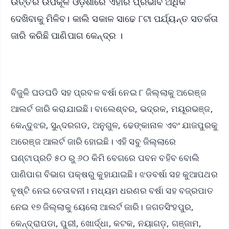
ଉତ୍ତର ଉପକୂଳ ଓଡ଼ିଶାରେ ଏହାର ପ୍ରଭାବ ଅଧିକ
ଦେଖିବାକୁ ମିଳିବ। କାଲି ସକାଳ ସାଢେ ୮ଟା ପର୍ଯ୍ୟନ୍ତ ସତର୍କତା
ଜାରି କରିଛି ପାଣିପାଗ କେନ୍ଦ୍ର ।
ବିଜୁଳି ଘଡଘଡି ସହ ପ୍ରବଳ ବର୍ଷା ନେଇ ୮ ଜିଲ୍ଲାକୁ ଅରେଞ୍ଜ
ଆଲର୍ଟ ଜାରି କରାଯାଇଛି। ବାଲେଶ୍ବର, ଭଦ୍ରକ, ମୟୂରଭଞ୍ଜ,
କେନ୍ଦୁଝର, ସୁନ୍ଦରଗଡ, ଅନୁଗୁଳ, ଢେଙ୍କାନାଳ ଏବଂ ଯାଜପୁରକୁ
ଅରେଞ୍ଜ ଆଲର୍ଟ ଜାରି ହୋଇଛି। ଏହି ସବୁ ଜିଲ୍ଲାରେ
ଘଣ୍ଟାପ୍ରତି ୫୦ ରୁ ୬୦ କିମି ବେଗରେ ପବନ ବହିବ ବୋଲି
ପାଣିପାଗ ବିଭାଗ ପକ୍ଷରୁ କୁହାଯାଇଛି। ଝଡବର୍ଷା ସହ କୁଆପଥର
ବୃଷ୍ଟି ନେଇ ଚେତାବନୀ। ମଧ୍ୟମ ଧରଣର ବର୍ଷା ସହ ବଜ୍ରପାତ
ନେଇ ୧୭ ଜିଲ୍ଲାକୁ ୟେଲୋ ଆଲର୍ଟ ଜାରି। ଜଗତସିଂହପୁର,
କେନ୍ଦ୍ରାପଡା, ପୁରୀ, ଖୋର୍ଦ୍ଧା, କଟକ, ନୟାଗଡ଼, ଗଞ୍ଜାମ,