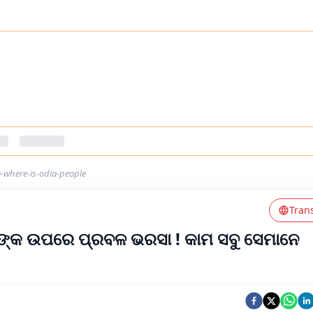
-where-is-odia-people
Tran
ଲଙ୍କ ଉପରେ ପ୍ରବଳ ଭରସା ! କାମ ସବୁ ସେମାନେ