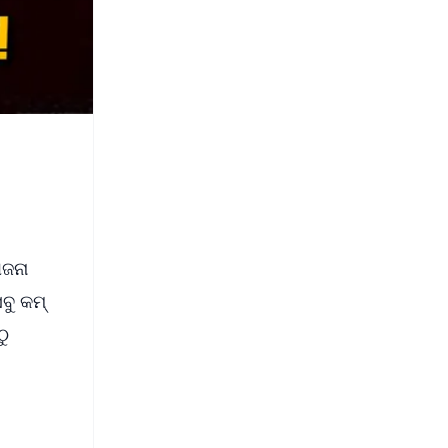
ୋଜନା
ୁ କମ୍‌
ଠୁ