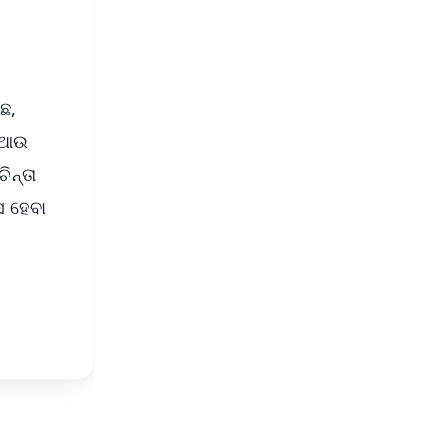
ଛ,
..ଆଉ
ିନ୍ତା
ସ ହେବା