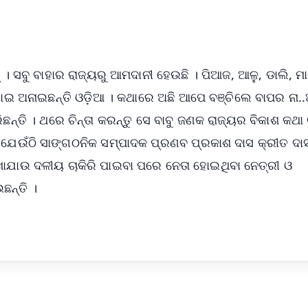
୍‌ । ସବୁ ବାହାର ରାଜ୍ୟରୁ ଆମଦାନୀ ହେଉଛି । ପିଆଜ, ଆଳୁ, ଡାଲି, ମା
ହୋଇ ଅନାଇଛନ୍ତି ଓଡ଼ିଆ । କଥାରେ ଅଛି ଆପେ ବଞ୍ଚିଲେ ବାପର ନା
ନ୍ତି । ଥରେ ଚିନ୍ତା କରନ୍ତୁ ସେ ବାବୁ ଜଣକ ରାଜ୍ୟର ବିକାଶ କଥା ଚ
ରେ ଯେଉଁଠି ସାଙ୍ଗଠନିକ ସମ୍ପାଦକ ପ୍ରଣବ ପ୍ରକାଶ ଦାସ କ୍ରୀତ ଦା
ଖାଯାଉ ଦଳୀୟ ଚାକିରି ପାଇବା ପରେ ନେତା ହୋଇଥିବା ନେତ୍ରୀ ଓ
ଛନ୍ତି ।