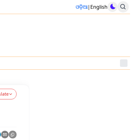
ଓଡ଼ିଆ
|
English
slate