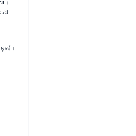
ଣା ।
ସାଥୀ
ୁହେଁ ।
ୁ
FREE
⭐
s