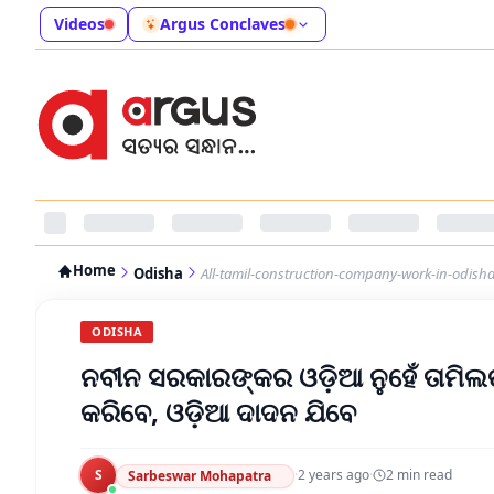
Videos
Argus Conclaves
Home
Odisha
All-tamil-construction-company-work-in-odisha
ODISHA
ନବୀନ ସରକାରଙ୍କର ଓଡ଼ିଆ ନୁହେଁ ତାମି
କରିବେ, ଓଡ଼ିଆ ଦାଦନ ଯିବେ
S
·
2 years ago
·
2
min read
Sarbeswar Mohapatra