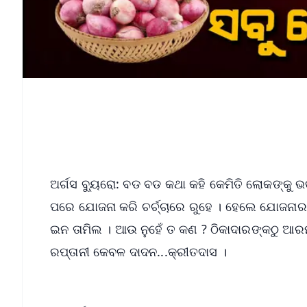
ଅର୍ଗସ ବ୍ୟୁରୋ: ବଡ ବଡ କଥା କହି କେମିତି ଲୋକଙ୍କୁ ଭ
ପରେ ଯୋଜନା କରି ଚର୍ଚ୍ଚାରେ ରୁହେ । ହେଲେ ଯୋଜନାର କା
ଇନ ତାମିଲ । ଆଉ ନୁହେଁ ତ କଣ ? ଠିକାଦାରଙ୍କଠୁ ଆରମ
ରପ୍ତାନୀ କେବଳ ଦାଦନ...କ୍ରୀତଦାସ ।