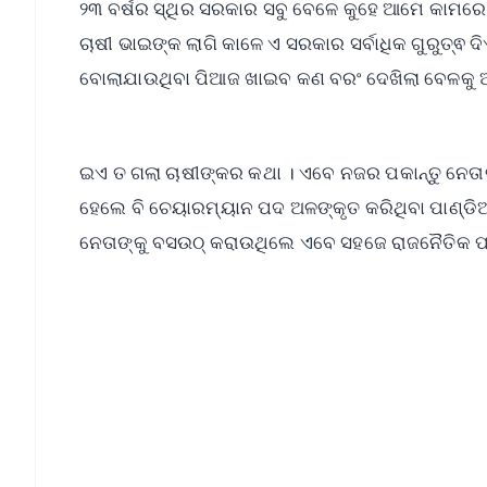
୨୩ ବର୍ଷର ସ୍ଥିର ସରକାର ସବୁ ବେଳେ କୁହେ ଆମେ କାମରେ ବ
ଚାଷୀ ଭାଇଙ୍କ ଲାଗି କାଳେ ଏ ସରକାର ସର୍ବାଧିକ ଗୁରୁତ୍ଵ 
ବୋଲାଯାଉଥିବା ପିଆଜ ଖାଇବ କଣ ବରଂ ଦେଖିଲା ବେଳକୁ ଆଖି
ଇଏ ତ ଗଲା ଚାଷୀଙ୍କର କଥା । ଏବେ ନଜର ପକାନ୍ତୁ ନେତାଙ୍
ହେଲେ ବି ଚେୟାରମ୍ୟାନ ପଦ ଅଳଙ୍କୃତ କରିଥିବା ପାଣ୍ଡିଆନ
ନେତାଙ୍କୁ ବସଉଠ୍‌ କରାଉଥିଲେ ଏବେ ସହଜେ ରାଜନୈତିକ ପ
📱 Get Argus News App
📰 60 Word News
🎬 Argus Podcast
🔔 Free Notification Alerts
Download Free:
Android - Scan QR
i