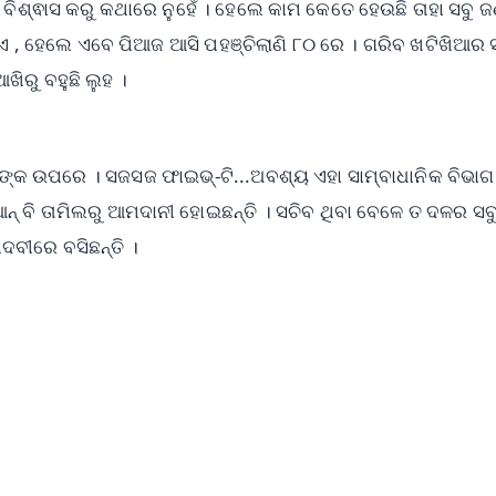
ିଶ୍ଵାସ କରୁ କଥାରେ ନୁହେଁ । ହେଲେ କାମ କେତେ ହେଉଛି ତାହା ସବୁ ଜ
ଦିଏ , ହେଲେ ଏବେ ପିଆଜ ଆସି ପହଞ୍ଚିଲାଣି ୮୦ ରେ । ଗରିବ ଖଟିଖିଆର 
ରୁ ବହୁଛି ଲୁହ ।
କ ଉପରେ । ସଜସଜ ଫାଇଭ୍‌-ଟି...ଅବଶ୍ୟ ଏହା ସାମ୍ବାଧାନିକ ବିଭାଗ ନ
୍‌ ବି ତାମିଲରୁ ଆମଦାନୀ ହୋଇଛନ୍ତି । ସଚିବ ଥିବା ବେଳେ ତ ଦଳର ସବ
ଦବୀରେ ବସିଛନ୍ତି ।
✨
📺 Live TV and Breaking News
⭐
⭐
⭐
⭐
4.8 Rating
50K+ Download
OS - Scan QR