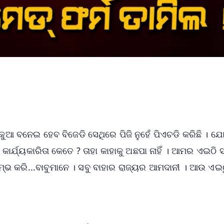
କୁଆ ବନେଇ ହେବ ବିଜେଡି ସେଥିରେ ପିଜି ନୁହେଁ ପିଏଚଡି କରିଛି । ଯ
ର୍ଯ୍ୟକାରିତା କେତେ ? ତାହା କାହାକୁ ଅଛପା ନାହିଁ । ଆମର ଏଇଠି ସବ
୍ଭ କରି...ବାବୁମାନେ । ସବୁ ବାହାର ରାଜ୍ୟର ଆମଦାନୀ । ଆଉ ଏଇ