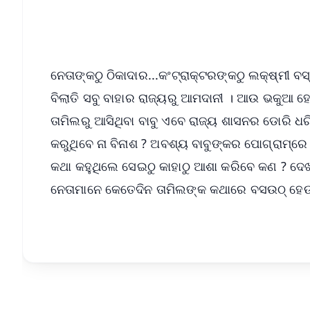
ନେତାଙ୍କଠୁ ଠିକାଦାର...କଂଟ୍ରାକ୍ଟରଙ୍କଠୁ ଲକ୍ଷ୍ମୀ ବସ
ବିଲାତି ସବୁ ବାହାର ରାଜ୍ୟରୁ ଆମଦାନୀ । ଆଉ ଭକୁଆ 
ତାମିଲରୁ ଆସିଥିବା ବାବୁ ଏବେ ରାଜ୍ୟ ଶାସନର ଡୋରି ଧରିଛ
କରୁଥିବେ ନା ବିନାଶ ? ଅବଶ୍ୟ ବାବୁଙ୍କର ପୋଗ୍ରାମ୍‌
କଥା କହୁଥିଲେ ସେଇଠୁ କାହାଠୁ ଆଶା କରିବେ କଣ ? ଦେ
ନେତାମାନେ କେତେଦିନ ତାମିଲଙ୍କ କଥାରେ ବସଉଠ୍ ହେଉ