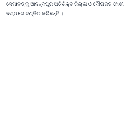
ସେମାନଙ୍କୁ ଆନନ୍ଦପୁର ଅତିରିକ୍ତ ଜିଲ୍ଲା ଓ ଦୌରାଜଜ ଫାଶୀ
ଦଣ୍ଡରେ ଦଣ୍ଡିତ କରିଛନ୍ତି ।