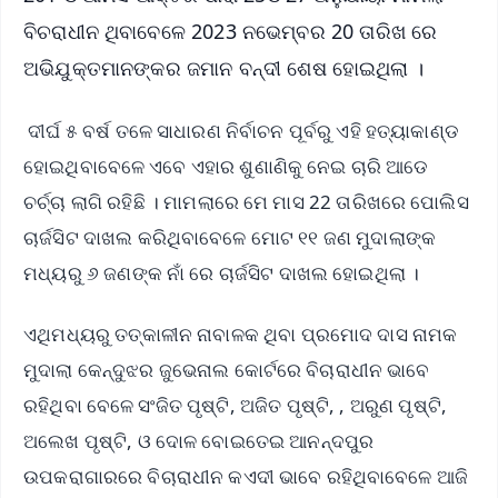
ବିଚରାଧୀନ ଥିବାବେଳେ 2023 ନଭେମ୍ବର 20 ତାରିଖ ରେ
ଅଭିଯୁକ୍ତମାନଙ୍କର ଜମାନ ବନ୍ଦୀ ଶେଷ ହୋଇଥିଲା ।
ଦୀର୍ଘ ୫ ବର୍ଷ ତଳେ ସାଧାରଣ ନିର୍ବାଚନ ପୂର୍ବରୁ ଏହି ହତ୍ୟାକାଣ୍ଡ
ହୋଇଥିବାବେଳେ ଏବେ ଏହାର ଶୁଣାଣିକୁ ନେଇ ଚାରି ଆଡେ
ଚର୍ଚ୍ଚା ଲାଗି ରହିଛି । ମାମଲାରେ ମେ ମାସ 22 ତାରିଖରେ ପୋଲିସ
ଚାର୍ଜସିଟ ଦାଖଲ କରିଥିବାବେଳେ ମୋଟ ୧୧ ଜଣ ମୁଦାଲାଙ୍କ
ମଧ୍ୟରୁ ୬ ଜଣଙ୍କ ନାଁ ରେ ଚାର୍ଜସିଟ ଦାଖଲ ହୋଇଥିଲା ।
ଏଥିମଧ୍ୟରୁ ତତ୍କାଳୀନ ନାବାଳକ ଥିବା ପ୍ରମୋଦ ଦାସ ନାମକ
ମୁଦାଲା କେନ୍ଦୁଝର ଜୁଭେନାଲ କୋର୍ଟରେ ବିଚାରାଧୀନ ଭାବେ
ରହିଥିବା ବେଳେ ସଂଜିତ ପୃଷ୍ଟି, ଅଜିତ ପୃଷ୍ଟି, , ଅରୁଣ ପୃଷ୍ଟି,
ଅଲେଖ ପୃଷ୍ଟି, ଓ ଦୋଳ ବୋଇତେଇ ଆନନ୍ଦପୁର
ଉପକରାଗାରରେ ବିଚାରାଧୀନ କଏଦୀ ଭାବେ ରହିଥିବାବେଳେ ଆଜି