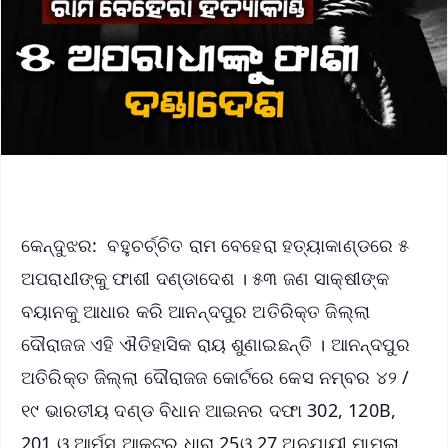
କେନ୍ଦୁଝର: ବହୁଚର୍ଚ୍ଚିତ ରାମ ବେହେରା ହତ୍ୟାକାଣ୍ଡରେ ୫
ଅପରାଧୀଙ୍କୁ ଫାଶୀ ଦଣ୍ଡାଦେଶ । ୫୩ ଜଣ ସାକ୍ଷୀଙ୍କ
ବୟାନକୁ ଆଧାର କରି ଆନନ୍ଦପୁର ଅତିରିକ୍ତ ଜିଲ୍ଲା
ଦୌରାଜଜ ଏହି ଐତିହାସିକ ରାୟ ଶୁଣାଇଛନ୍ତି । ଆନନ୍ଦପୁର
ଅତିରିକ୍ତ ଜିଲ୍ଲା ଦୌରାଜଜ କୋର୍ଟରେ କେସ ନମ୍ବର ୪୨ /
୧୯ ଭାରତୀୟ ଦଣ୍ଡ ବିଧାନ ଆଇନର ଦଫା 302, 120B,
201 ଓ ଆର୍ମସ ଆକ୍ଟର ଧାରା 25ଓ 27 ଅନୁଯାୟୀ ମାମଲା