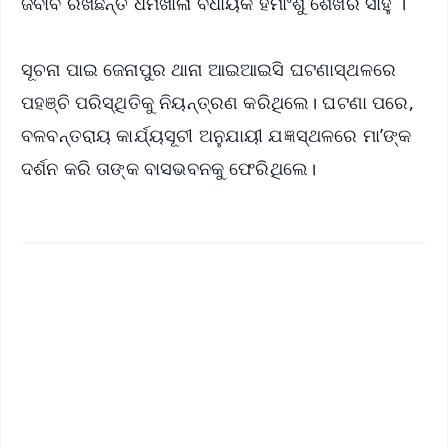
ଜବାବ ରଖିଛନ୍ତ ଧର୍ମଖାଳା ବିଧାୟକ ହିମାଂଶୁ ଶେଖର ସାହୁ ।
ସୂଚନା ପାଇ ଜେନାପୁର ଥାନା ଆଇଆଇସି ଘଟଣାସ୍ଥଳରେ
ପହଞ୍ଚି ପରିସ୍ଥିତିକୁ ନିୟନ୍ତ୍ରଣ କରିଥିଲେ। ଘଟଣା ପରେ,
ବଳବନ୍ତରାୟ କାର୍ଯ୍ୟସୂଚୀ ଅନୁଯାୟୀ ଯଜ୍ଞସ୍ଥଳରେ ମା’ଙ୍କ
ଦର୍ଶନ କରି ତାଙ୍କ ବାସଭବନକୁ ଫେରିଥିଲେ।