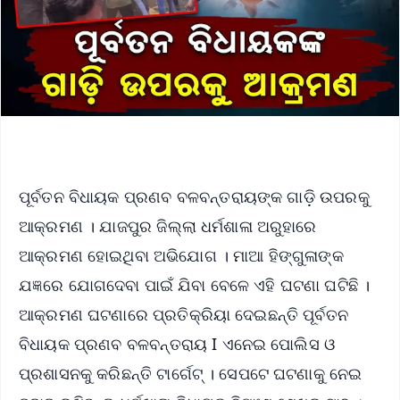
ପୂର୍ବତନ ବିଧାୟକ ପ୍ରଣବ ବଳବନ୍ତରାୟଙ୍କ ଗାଡ଼ି ଉପରକୁ
ଆକ୍ରମଣ । ଯାଜପୁର ଜିଲ୍ଲା ଧର୍ମଶାଳା ଅରୁହାରେ
ଆକ୍ରମଣ ହୋଇଥିବା ଅଭିଯୋଗ । ମାଆ ହିଙ୍ଗୁଳାଙ୍କ
ଯଜ୍ଞରେ ଯୋଗଦେବା ପାଇଁ ଯିବା ବେଳେ ଏହି ଘଟଣା ଘଟିଛି ।
ଆକ୍ରମଣ ଘଟଣାରେ ପ୍ରତିକ୍ରିୟା ଦେଇଛନ୍ତି ପୂର୍ବତନ
ବିଧାୟକ ପ୍ରଣବ ବଳବନ୍ତରାୟ I ଏନେଇ ପୋଲିସ ଓ
ପ୍ରଶାସନକୁ କରିଛନ୍ତି ଟାର୍ଗେଟ୍ । ସେପଟେ ଘଟଣାକୁ ନେଇ