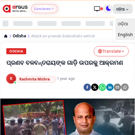
Conclaves
ଓଡ଼ିଆ
ଓଡ଼ିଆ
Argus Agri Vikas
English
Odisha
Attack-on-pranab-balasahebs-vehicle
Argus Nari Shakti
Translate
ODISHA
Argus Education Next
ପ୍ରଣବ ବଳବନ୍ତରାୟଙ୍କ ଗାଡ଼ି ଉପରକୁ ଆକ୍ରମଣ
Argus Health Connect
R
·
1 year ago
Rashmita Mishra
Argus Swaad Odisha
Argus Chalo Dekhein Apna Desh