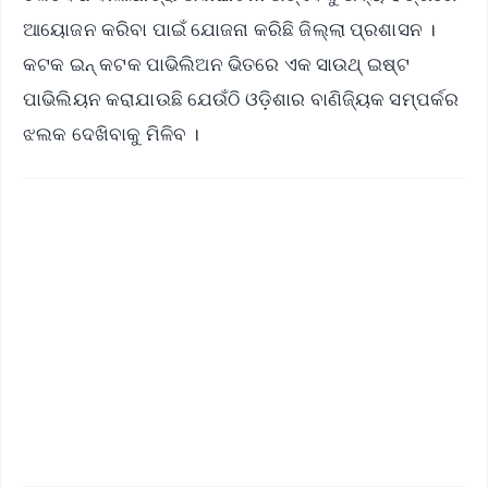
ଆୟୋଜନ କରିବା ପାଇଁ ଯୋଜନା କରିଛି ଜିଲ୍ଲା ପ୍ରଶାସନ ।
କଟକ ଇନ୍ କଟକ ପାଭିଲିଅନ ଭିତରେ ଏକ ସାଉଥ୍ ଇଷ୍ଟ
ପାଭିଲିୟନ କରାଯାଉଛି ଯେଉଁଠି ଓଡ଼ିଶାର ବାଣିଜ୍ୟିକ ସମ୍ପର୍କର
ଝଲକ ଦେଖିବାକୁ ମିଳିବ ।