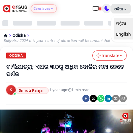
Conclaves
ଓଡ଼ିଆ
ଓଡ଼ିଆ
Argus Agri Vikas
English
Odisha
Argus Nari Shakti
Baliyatra-2024-this-year-centre-of-attraction-will-be-tunami-doli
Translate
Argus Education Next
ODISHA
ବାଲିଯାତ୍ରା; ଏଥର ୩୦ରୁ ଅଧିକ ଦୋଳିର ମଜା ନେବେ
Argus Health Connect
ଦର୍ଶକ
Argus Swaad Odisha
S
·
1 year ago
·
1
min read
Smruti Parija
Argus Chalo Dekhein Apna Desh