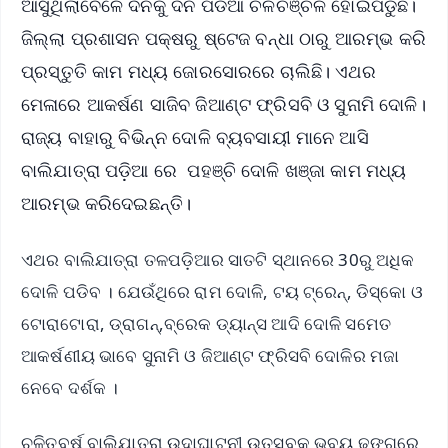
ଆସୁଥିଲାବେଳେ ଦିନକୁ ଦିନ ପଡିଆ ଚଳଚଞ୍ଚଳ ହୋଇପଡୁଛି।
ଜିଲ୍ଲା ପ୍ରଶାସନ ପକ୍ଷରୁ ଷ୍ଟେଜ ବନ୍ଧା ଠାରୁ ଆରମ୍ଭ କରି
ପ୍ରସ୍ତୁତି କାମ ମଧ୍ୟ ଜୋରସୋରରେ ଚାଲିଛି। ଏଥର
ମେଳାରେ ଆକର୍ଷଣ ସାଜିବ ଜିଆଣ୍ଟ ଫ୍ରିସବି ଓ ସୁନାମି ଦୋଳି।
ରାଜ୍ୟ ବାହାରୁ ବିଭିନ୍ନ ଦୋଳି ବ୍ୟବସାୟୀ ମାନେ ଆସି
ବାଲିଯାତ୍ରା ପଡ଼ିଆ ରେ ପହଞ୍ଚି ଦୋଳି ଖଞ୍ଜା କାମ ମଧ୍ୟ
ଆରମ୍ଭ କରିଦେଇଛନ୍ତି।
ଏଥର ବାଲିଯାତ୍ରା ତଳପଡ଼ିଆର ସାତଟି ସ୍ଥାନରେ 30ରୁ ଅଧିକ
ଦୋଳି ପଡିବ । ଯେଉଁଥିରେ ରାମ ଦୋଳି, ଟୟ ଟ୍ରେନ୍, ଡିସ୍କୋ ଓ
ଟୋରାଟୋରା, ଡ୍ରାଗନ୍,ବ୍ରେକ ଡ୍ୟାନ୍ସ ଆଦି ଦୋଳି ସମେତ
ଆକର୍ଷଣୀୟ ଭାବେ ସୁନାମି ଓ ଜିଆଣ୍ଟ ଫ୍ରିସବି ଦୋଳିର ମଜା
ନେବେ ଦର୍ଶକ ।
ଚଳିତବର୍ଷ ବାଲିଯାତ୍ରା ଉଦାଘାଟନୀ ଉତ୍ସବକୁ ଭବ୍ୟ ଢଙ୍ଗରେ