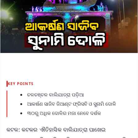
KEY POINTS
ଚଳଚଞ୍ଚଳ ବାଲିଯାତ୍ରା ପଡ଼ିଆ
ଆକର୍ଷଣ ସାଜିବ ଜିଆଣ୍ଟ ଫ୍ରିସବି ଓ ସୁନାମି ଦୋଳି
୩୦ରୁ ଅଧିକ ଦୋଳିର ମଜା ନେବେ ଦର୍ଶକ
କଟକ: କଟକର ଐତିହାସିକ ବାଲିଯାତ୍ରା ପାଖେଇ