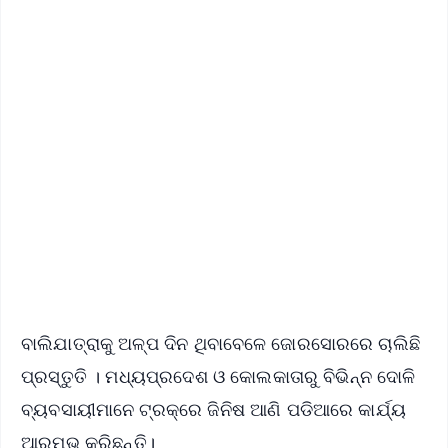
✨
📱 Get Argus News App
📰 60 Word News
🎬 Argus Podcast
📺 Live TV and Breaking News
🔔 Free Notification Alerts
Download Free:
Android - Scan QR
iOS - Scan QR
ବାଲିଯାତ୍ରାକୁ ଅଳ୍ପ ଦିନ ଥିବାବେଳେ ଜୋରସୋରରେ ଚାଲିଛି
ପ୍ରସ୍ତୁତି । ମଧ୍ୟପ୍ରଦେଶ ଓ କୋଲକାତାରୁ ବିଭିନ୍ନ ଦୋଳି
ବ୍ୟବସାୟୀମାନେ ଟ୍ରକ୍‌ରେ ଜିନିଷ ଆଣି ପଡିଆରେ କାର୍ଯ୍ୟ
ଆରମ୍ଭ କରିଛନ୍ତି।