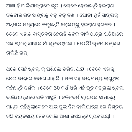
ଆଜ୍ଞା ହଁ ବାଲିଯାତ୍ରାରେ ଭୂତ । ଲୋକେ ହେଉଛନ୍ତି ହଇରାଣ ।
ବିକଟାଳ ରଡି ସାଙ୍ଗକୁ ବଡ଼ ବଡ଼ ନଖ । ପୋଡା ମୁହଁ ସାଙ୍ଗକୁ
ଅନ୍ଧାର ମଧ୍ୟରେ କରୁଛନ୍ତି ଲୋକଙ୍କୁ ହଇରାଣ ହରକତ ।
ତେବେ ଏହାର ବାସ୍ତବତା ହେଉଛି କଟକ ବାଲିଯାତ୍ରା ପଡିଆରେ
ଏକ ଷ୍ଟଲ୍ ଯାହାର ନାଁ ଭୂତବଙ୍ଗଳା । ଯେଉଁଠି ଭୂତମାନଙ୍କର
ଚାଲିଛି ରାଜ୍ ।
ଥରେ ସେହି ଷ୍ଟଲ୍ କୁ ପଶିଲେ ଡରିବା ଥୟ । ତେବେ ଏହାକୁ
ନେଇ ଭୟରେ ଦେଖେଣାହାରି । ମଜା ସହ ଭୟ ମଧ୍ୟ ଲାଗୁଥିବା
କହିଛନ୍ତି ଦର୍ଶକ । ତେବେ 30 ବର୍ଷ ଧରି ଏହି ଭୂତ ବଙ୍ଗଳା ଷ୍ଟଲ
ବାଲିଯାତ୍ରାରେ ପଡି ଆସୁଛି । ଚଳିତବର୍ଷ ବ୍ୟାପର ସାମାନ୍ୟ
ମାନ୍ଦା ରହିଥିଲାବେଳେ ଆଉ ଦୁଇ ଦିନ ବାଲିଯାତ୍ରା ରେ ନିଶ୍ଚୟ
କିଛି ବ୍ୟବସାୟ ହେବ ବୋଲି ଆଶା ରଖିଛନ୍ତି ବ୍ୟବସାୟୀ ।