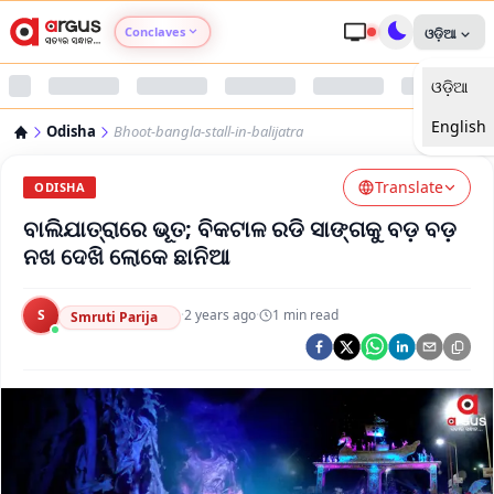
Conclaves
ଓଡ଼ିଆ
ଓଡ଼ିଆ
Argus Agri Vikas
English
Odisha
Bhoot-bangla-stall-in-balijatra
Argus Nari Shakti
Translate
ODISHA
Argus Education Next
ବାଲିଯାତ୍ରାରେ ଭୂତ; ବିକଟାଳ ରଡି ସାଙ୍ଗକୁ ବଡ଼ ବଡ଼
ନଖ ଦେଖି ଲୋକେ ଛାନିଆ
Argus Health Connect
S
·
2 years ago
·
1
min read
Smruti Parija
Argus Swaad Odisha
Argus Chalo Dekhein Apna Desh