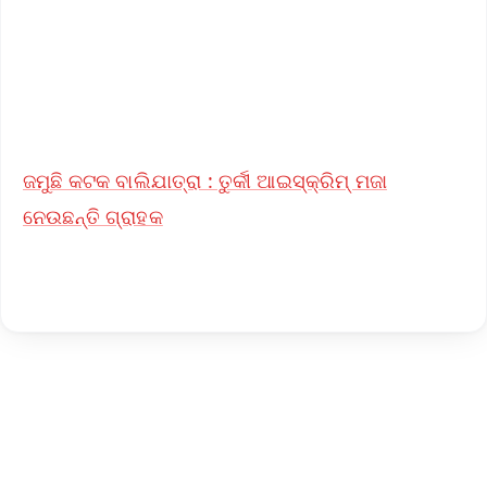
Download Free:
Android - Scan QR
iOS - Scan QR
ଜମୁଛି କଟକ ବାଲିଯାତ୍ରା : ତୁର୍କୀ ଆଇସ୍କ୍ରିମ୍ ମଜା
ନେଉଛନ୍ତି ଗ୍ରାହକ