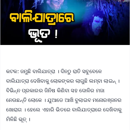
କଟକ: ଜମୁଛି ବାଲିଯାତ୍ରା । ଦିନଠୁ ରାତି ସବୁବେଳେ
ବାଲିଯାତ୍ରା ଦେଖିବାକୁ ଲୋକଙ୍କର ଲାଗୁଛି ଲମ୍ବା ଲାଇନ୍ ।
ବିଭିନ୍ନ ପ୍ରକାରର ଜିନିଷ କିଣିବା ସହ ଦୋଳିର ମଜା
ନେଉଛନ୍ତି ଲୋକେ । ଯୁଆଡେ ଆଖି ବୁଲାଇବ ମନୋରଞ୍ଜନର
ଖୋରାଗ । ହେଲେ ଏହାରି ଭିତରେ ବାଲିଯାତ୍ରାରେ ଦେଖିବାକୁ
ମିଳିଛି ଭୂତ୍ ।