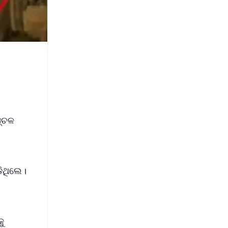
ଞ୍ଚଳ
଼ିଥିଲେ।
ୁ