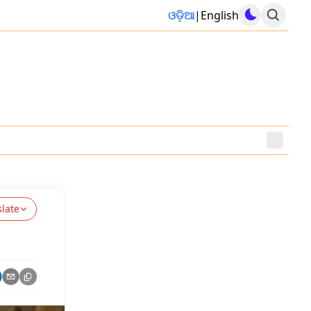
ଓଡ଼ିଆ
|
English
slate