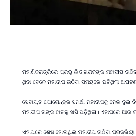
ମହାଶିବରାତ୍ରିରେ ପ୍ରଭୁ ଲିଙ୍ଗରାଜଙ୍କ ମହାଦୀପ ଉଠ
ଥିବା ବେଳେ ମହାଦୀପ ଉଠିବା ସମୟରେ ଘଟିଥିଲା ଅଘଟଣ। 
ସେବାୟତ ଯୋଗେନ୍ଦ୍ର ସମର୍ଥା ମହାଦୀପକୁ ନେଇ ଦୁଇ ତିନ
ମହାଦୀପ ତାଙ୍କ ହାତରୁ ଖସି ପଡ଼ିଥିଲା। ଏହାପରେ ଆଉ 
ଏହାପରେ ଶେଷ ହୋଇଥିଲା ମହାଦୀପ ଉଠିବା ପ୍ରକ୍ରିୟା। ନି