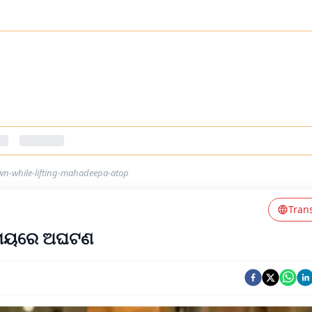
own-while-lifting-mahadeepa-atop
Tran
 ସମୟରେ ଅଘଟଣ