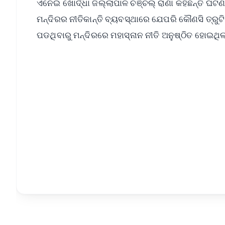
ଏନେଇ ଖୋର୍ଦ୍ଧା ଜିଲ୍ଲାପାଳ ଚଞ୍ଚଲ୍‌ ରାଣା କହିଛନ୍ତି
ମନ୍ଦିରର ନୀତିକାନ୍ତି ବ୍ୟବସ୍ଥାରେ ଯେପରି କୌଣସି ତ୍ରୁଟ
ପଡଥିବାରୁ ମନ୍ଦିରରେ ମହାସ୍ନାନ ନୀତି ଅନୁଷ୍ଠିତ ହୋଇଥିଲ
📱 Get Argus News App
📰 60 Word News
🎬 Argus Podcast
🔔 Free Notification Alerts
Download Free:
Android - Scan QR
i