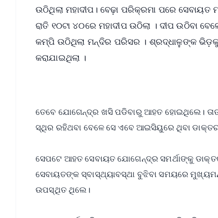
ଉଠିଥିଲା ମହାଦୀପ। ବେଢ଼ା ପରିକ୍ରମା ପରେ ସେବାୟତ ମ
ରାତି ୧୦ଟା ୪୦ରେ ମହାଦୀପ ଉଠିଲା । ଦୀପ ଉଠିବା ବେ
କମ୍ପି ଉଠିଥିଲା ମନ୍ଦିର ପରିସର । ଶ୍ରଦ୍ଧାଳୁଙ୍କ ଭିଡ
କରାଯାଇଥିଲା ।
ତେବେ ଯୋଗେନ୍ଦ୍ର ଖସି ପଡିବାରୁ ଆହତ ହୋଇଥିଲେ। ତାଙ୍କୁ 
ସ୍ଥିର ରହିଥବା ବେଳେ ସେ ଏବେ ଆଇସିୟୁରେ ଥିବା ଡାକ୍ତର
ସେପଟେ ଆହତ ସେବାୟତ ଯୋଗେନ୍ଦ୍ର ସମର୍ଥାଙ୍କୁ ଡାକ୍ତରାନ
ସେବାୟତଙ୍କ ସ୍ବାସ୍ଥ୍ୟାବସ୍ଥା ବୁଝିବା ସମୟରେ ମୁଖ୍ୟମନ୍
ଉପସ୍ଥିତ ଥିଲେ।