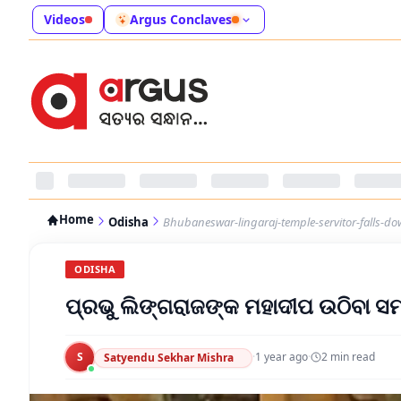
Videos
Argus Conclaves
Home
Odisha
Bhubaneswar-lingaraj-temple-servitor-falls-d
ODISHA
ପ୍ରଭୁ ଲିଙ୍ଗରାଜଙ୍କ ମହାଦୀପ ଉଠିବା
S
·
1 year ago
·
2
min read
Satyendu Sekhar Mishra