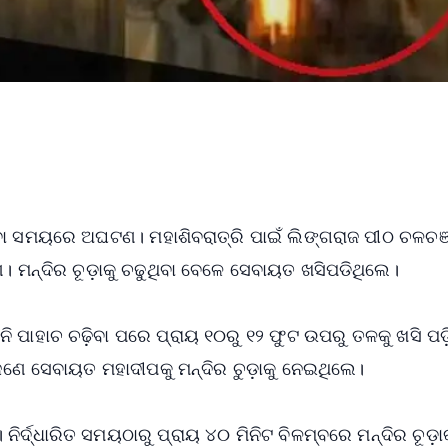
ିବା ସମୟରେ ଅଘଟଣ। ମହାଶିବରାତ୍ରି ପାଇଁ ଲିଙ୍ଗରାଜ ପୀଠ ଚଳଚ
ମନ୍ଦିର ଚୂଡ଼ାକୁ ଚଢୁଥିବା ବେଳେ ସେବାୟତ ଖସିପଡିଥିଲେ।
ି ପାହାଚ ଚଢ଼ିବା ପରେ ପ୍ରାୟ ୧୦ରୁ ୧୨ ଫୁଟ ଉପରୁ ତଳକୁ ଖସି ପଡ
ଜଣେ ସେବାୟତ ମହାଦୀପକୁ ମନ୍ଦିର ଚୁଡ଼ାକୁ ନେଇଥିଲେ।
ର୍ଦ୍ଧାରିତ ସମୟଠାରୁ ପ୍ରାୟ ୪୦ ମିନିଟ ବିଳମ୍ବରେ ମନ୍ଦିର ଚୂଡ଼ାକ