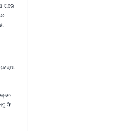
େଷ ପରେ
ରେ
ହଣ
୍ୟବସ୍ଥା
ଲ୍‌ରେ
ୁ ସିଂ