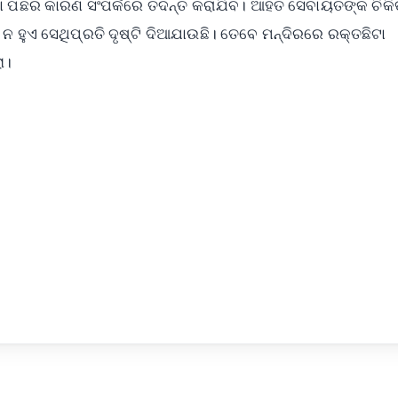
 ଘଟଣା ପଛର କାରଣ ସଂପର୍କରେ ତଦନ୍ତ କରାଯିବ। ଆହତ ସେବାୟତଙ୍କ ଚିକିତ
ି ନ ହୁଏ ସେଥିପ୍ରତି ଦୃଷ୍ଟି ଦିଆଯାଉଛି। ତେବେ ମନ୍ଦିରରେ ରକ୍ତଛିଟା
ା।
✨
📺 Live TV and Breaking News
⭐
⭐
⭐
⭐
4.8 Rating
50K+ Download
OS - Scan QR