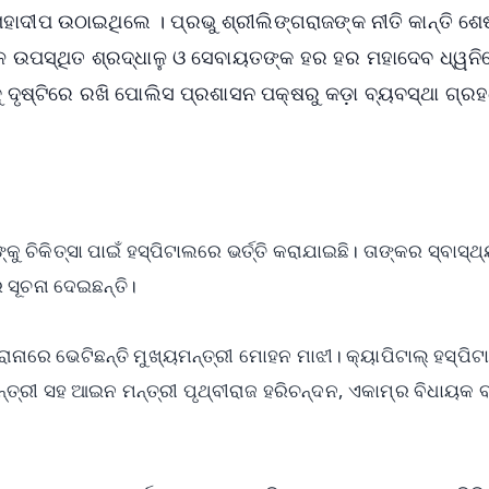
ହାଦୀପ ଉଠାଇଥିଲେ । ପ୍ରଭୁ ଶ୍ରୀଲିଙ୍ଗରାଜଙ୍କ ନୀତି କାନ୍ତି ଶ
ଳେ ଉପସ୍ଥିତ ଶ୍ରଦ୍ଧାଳୁ ଓ ସେବାୟତଙ୍କ ହର ହର ମହାଦେବ ଧ୍ୱନି
଼କୁ ଦୃଷ୍ଟିରେ ରଖି ପୋଲିସ ପ୍ରଶାସନ ପକ୍ଷରୁ କଡ଼ା ବ୍ୟବସ୍ଥା ଗ୍ର
ଚିକିତ୍ସା ପାଇଁ ହସ୍ପିଟାଲରେ ଭର୍ତ୍ତି କରାଯାଇଛି। ତାଙ୍କର ସ୍ବାସ୍ଥ
 ସୂଚନା ଦେଇଛନ୍ତି।
ାରେ ଭେଟିଛନ୍ତି ମୁଖ୍ୟମନ୍ତ୍ରୀ ମୋହନ ମାଝୀ। କ୍ୟାପିଟାଲ୍ ହସ୍ପିଟା
ତ୍ରୀ ସହ ଆଇନ ମନ୍ତ୍ରୀ ପୃଥ୍ବୀରାଜ ହରିଚନ୍ଦନ, ଏକାମ୍ର ବିଧାୟକ ବାବ