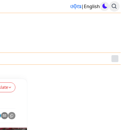
ଓଡ଼ିଆ
|
English
slate