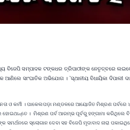
 ରାଜ୍ୟ ବିଜେପି ସମ୍ପାଦକ ଟଙ୍କଧର ତ୍ରିପାଠୀଙ୍କ ନେତୃତ୍ବରେ ଲଇ
ାକ ଆଣିଲେ ସାଂଘାତିକ ଅଭିଯୋଗ । `ସ୍ଥାନୀୟ ବିଧାୟିକା ଦିପାଲୀ ଦ
ଡି ନେତା ଓ କର୍ମୀ । ପାକେଲପଡ଼ା ମଣ୍ଡଳରେ ଆୟୋଜିତ ମିଶ୍ରଣ ପର୍ବରେ ୪
ହୋଇଥାନ୍ତେ । ମିଶ୍ରଣ ପର୍ବ ଆରମ୍ଭ ପୂର୍ବରୁ ହଙ୍ଗାମା କରିଥିଲେ ବ
ଳିଙ୍କ ସମର୍ଥନରେ ସ୍ଲୋଗାନ ଦେବା ସହ ବିଜେପି ମୃଦାବାଦ ନାରା ପକାଇଥି