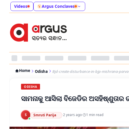
Videos
Argus Conclaves
Home
Odisha
Bjd-create-disturbance-in-bjp-mishrana-parv
ODISHA
ସାମନାକୁ ଆସିଲା ବିଜେଡିର ଅସହିଷ୍ଣୁତାର 
S
·
2 years ago
·
1
min read
Smruti Parija