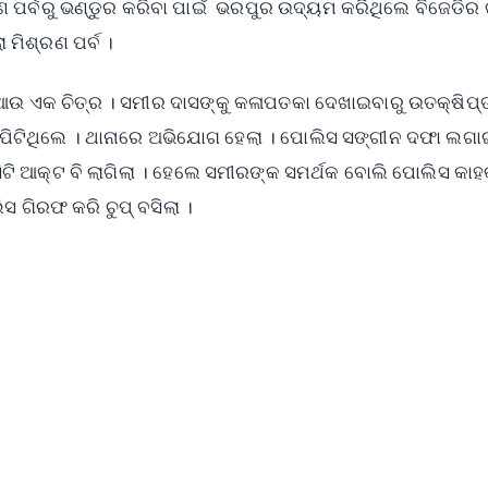
 ପର୍ବରୁ ଭଣ୍ଡୁର କରିବା ପାଇଁ ଭରପୁର ଉଦ୍ୟମ କରିଥିଲେ ବିଜେଡିର ଗ
ମିଶ୍ରଣ ପର୍ବ ।
ର ଆଉ ଏକ ଚିତ୍ର । ସମୀର ଦାସଙ୍କୁ କଳାପତକା ଦେଖାଇବାରୁ ଉତକ୍ଷିପ୍
ପିଟିଥିଲେ । ଥାନାରେ ଅଭିଯୋଗ ହେଲା । ପୋଲିସ ସଙ୍ଗୀନ ଦଫା ଲଗା
ି ଆକ୍ଟ ବି ଲାଗିଲା । ହେଲେ ସମୀରଙ୍କ ସମର୍ଥକ ବୋଲି ପୋଲିସ କାହ
 ଗିରଫ କରି ଚୁପ୍ ବସିଲା ।
✨
📺 Live TV and Breaking News
⭐
⭐
⭐
⭐
4.8 Rating
50K+ Download
OS - Scan QR