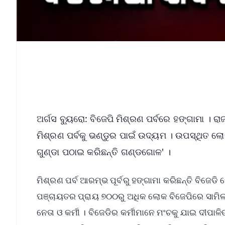
ଅର୍ଗସ ବ୍ୟୁରୋ: ବିଜେପି ମିଶ୍ରଣ ପର୍ବରେ ହଙ୍ଗାମା ।
ମିଶ୍ରଣ ପର୍ବକୁ ଭଣ୍ଡୁର ପାଇଁ ଉଦ୍ୟମ । ଉପସ୍ଥିତ ଲେ
ଗୁଣ୍ଡା ପଠାଇ କରିଛନ୍ତି ଗଣ୍ଡଗୋଳ' ।
ମିଶ୍ରଣ ପର୍ବ ଆରମ୍ଭ ପୂର୍ବରୁ ହଙ୍ଗାମା କରିଛନ୍ତି ବିଜେ
ପଞ୍ଚାୟତର ପ୍ରାୟ ୭୦୦ରୁ ଅଧିକ ଲୋକ ବିଜେପିରେ ସାମିଲ 
ନେତା ଓ କର୍ମୀ । ବିଜେଡିର କର୍ମୀମାନେ ମଂଚକୁ ଯାଇ ଦୀପା