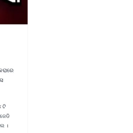
କେରାରେ
ାସ
 ଟି
ିଜେଡି
ଲେ ।