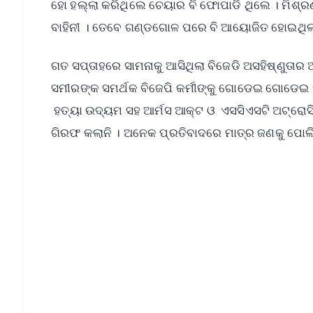
ହୋ ହଲ୍ଲା କରିଥିଲେ ଚେୟାର ବି ଫୋପାଡି ଥିଲେ । ମିଶ୍ରଣ
ବାହିନୀ । ତେବେ ଗଣ୍ଡଗୋଳ ପରେ ବି ଆୟୋଜିତ ହୋଇଥିଲା 
ଗତ ସପ୍ତାହରେ ସାମନାକୁ ଆସିଥିଲା ବିଜେଡି ଅସହିଷ୍ଣୁତା
ସମୀରଙ୍କ ସମର୍ଥକ ବିଜେପି କର୍ମୀଙ୍କୁ ଗୋଡେଇ ଗୋଡେଇ 
ହତ୍ୟା ଉଦ୍ୟମ ସହ ଆର୍ମସ ଆକ୍ଟ ଓ ଏସସିଏସଟି ଅଟ୍ରୋସିଟ
ଗିରଫ କଲାନି । ଅନେକ ପ୍ରତିବାଦରେ ମାତ୍ର ଜଣକୁ ପୋଲିସ
📱 Get Argus News App
📰 60 Word News
🎬 Argus Podcast
🔔 Free Notification Alerts
Download Free:
Android - Scan QR
i