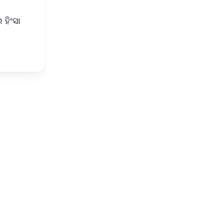
 ହିଂସା