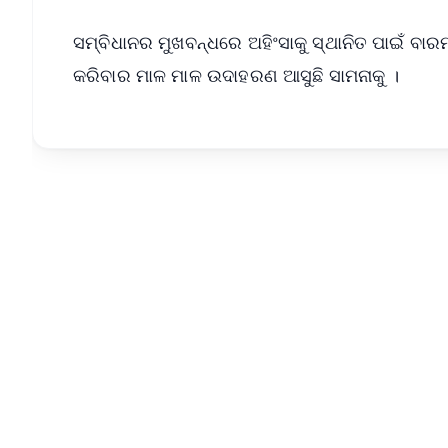
ସମ୍ବିଧାନର ମୁଖବନ୍ଧରେ ଅହିଂସାକୁ ସ୍ଥାନିତ ପାଇଁ ବାରମ୍
କରିବାର ମାଳ ମାଳ ଉଦାହରଣ ଆସୁଛି ସାମନାକୁ ।