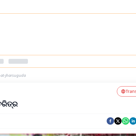
a-at-jharsuguda
Tran
ଚରିତ୍ର