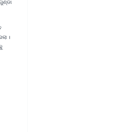
ୁଣ୍ଡା
ତ
ଇଲା ।
କୁ
FREE
⭐
s