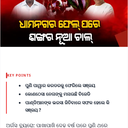
KEY POINTS
ପୁଣି ପାୱାର କରଡରକୁ ଫେରିଲେ ସଞ୍ଜୟ
କୋଣଠେସା ନେତାଙ୍କୁ ମନାଉଛି ବିଜେଡି
ପାଣ୍ଡିଆନଙ୍କ ଭରସା ଜିତିବାରେ ସଫଳ ହେଲେ କି
ସଞ୍ଜୟ ?
ଅର୍ଗସ ବ୍ୟୁରୋ: ପାଖାପାଖି ଦେଢ ବର୍ଷ ପରେ ପୁଣି ଥରେ