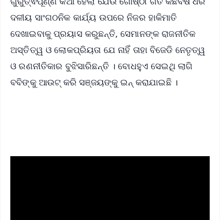
ଗୁରୁତ୍ଵପୂର୍ଣ୍ଣ କଥା ହେଲା ଯେଉଁ ଗୋଷ୍ଠୀ ଗତ କିଛିବର୍ଷ ଧରି
ଦଳୀୟ ସାଂଗଠନିକ କାର୍ଯ୍ୟ ଉପରେ ନିଜର ହାକିମାତି
ଦେଖାଇବାକୁ ପ୍ରୟାସ କରୁଛନ୍ତି, ସେମାନଙ୍କ ରାଜନୀତିକ
ଅସ୍ତିତ୍ୱ ଓ ଲୋକପ୍ରିୟତା ଯେ ନାହିଁ ତାହା ବିଜେଡି ନେତୃତ୍ୱ
ଓ ରଣନୀତିକାର ବୁଝିସାରିଛନ୍ତି । ବୋଧହୁଏ ସେଇଥି ଲାଗି
ବବିଙ୍କୁ ଆଉଟ୍‌ କରି ସଞ୍ଜୟଙ୍କୁ ଇନ୍‌ କରାଯାଇଛି ।