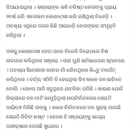
ଦିଆଯାଇଥିଲା । ସଞ୍ଜୟଙ୍କ ଭଳି ବରିଷ୍ଠ ନେତାଙ୍କୁ ପ୍ରାୟ
୨ବର୍ଷ ଧରି ଏକରକମ କୋଣଠେସା କରି ରଖିଥିଲା ବିଜେଡ଼ି ।
ଅବଶ୍ୟ ଏଥିରେ ଦଳର କିଛି ଆଗଧାଡ଼ି ନେତାଙ୍କର ସଂପୃକ୍ତି
ରହିଥିଲା ।
ଦଳରୁ କୋଣଠେସା ହେବା ପରେ ବିଜେଡି ବିରୋଧରେ ବିଷ
ଉଦଗାର କରିଥିଲେ ସଞ୍ଜୟ । ତାହା ପୁଣି ସର୍ବସାଧାରଣ ସ୍ଥାନରେ
। ଅବଶ୍ୟ ସିଧାସଳଖ କାହାର ନାଁ ଧରିନଥିଲେ କିନ୍ତୁ ଟାର୍ଗେଟ୍‌
କରିଥିଲେ । ଚର୍ଚ୍ଚା ଏମିତି ବି ହେଉଥିଲା ସିଏ କାଳେ ଦଳ ଛାଡିବେ
ବୋଲି । ହେଲେ ଆଜି ସବୁଥିରେ ଯବନିକା ପଡିଛି । କାରଣ ଯେଉଁ
ଜିଲ୍ଲାରେ ଦଳ ମାଟି କାମୁଡ଼ିଥିଲା ଉପନିର୍ବାଚନରେ ସେଇଠି
ଦାୟିତ୍ଵ ମିଳିଛି ତାଙ୍କୁ । କାଳେ ନିର୍ବାଚନରେ ଦଳ ସୁରାକ୍‌ ପାଇଛି
ସେଇଠି ଜିତିବା କଷ୍ଟ । ହେଲେ ବି ସଞ୍ଜୟଙ୍କୁ ଭାଗ୍ୟ
ପରୀକ୍ଷାର ଦେଇଛି ସୁଯୋଗ ।