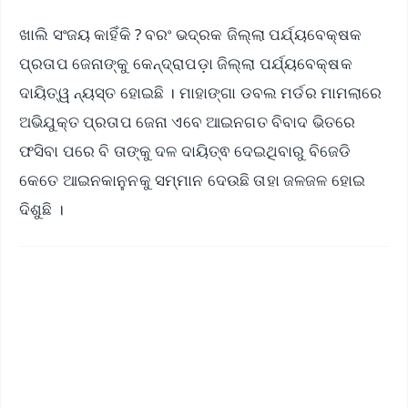
ଖାଲି ସଂଜୟ କାହିଁକି ? ବରଂ ଭଦ୍ରକ ଜିଲ୍ଲା ପର୍ଯ୍ୟବେକ୍ଷକ
ପ୍ରତାପ ଜେନାଙ୍କୁ କେନ୍ଦ୍ରାପଡ଼ା ଜିଲ୍ଲା ପର୍ଯ୍ୟବେକ୍ଷକ
ଦାୟିତ୍ୱ ନ୍ୟସ୍ତ ହୋଇଛି । ମାହାଙ୍ଗା ଡବଲ ମର୍ଡର ମାମଲାରେ
ଅଭିଯୁକ୍ତ ପ୍ରତାପ ଜେନା ଏବେ ଆଇନଗତ ବିବାଦ ଭିତରେ
ଫସିବା ପରେ ବି ତାଙ୍କୁ ଦଳ ଦାୟିତ୍ଵ ଦେଇଥିବାରୁ ବିଜେଡି
କେତେ ଆଇନକାନୁନକୁ ସମ୍ମାନ ଦେଉଛି ତାହା ଜଳଜଳ ହୋଇ
ଦିଶୁଛି ।