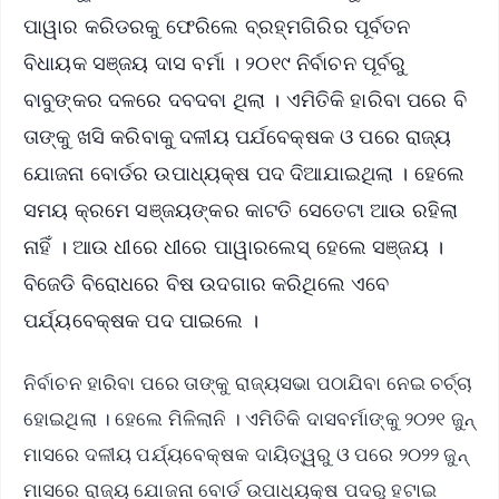
ପାୱାର କରିଡରକୁ ଫେରିଲେ ବ୍ରହ୍ମଗିରିର ପୂର୍ବତନ
ବିଧାୟକ ସଞ୍ଜୟ ଦାସ ବର୍ମା । ୨୦୧୯ ନିର୍ବାଚନ ପୂର୍ବରୁ
ବାବୁଙ୍କର ଦଳରେ ଦବଦବା ଥିଲା । ଏମିତିକି ହାରିବା ପରେ ବି
ତାଙ୍କୁ ଖସି କରିବାକୁ ଦଳୀୟ ପର୍ଯବେକ୍ଷକ ଓ ପରେ ରାଜ୍ୟ
ଯୋଜନା ବୋର୍ଡର ଉପାଧ୍ୟକ୍ଷ ପଦ ଦିଆଯାଇଥିଲା । ହେଲେ
ସମୟ କ୍ରମେ ସଞ୍ଜୟଙ୍କର କାଟତି ସେତେଟା ଆଉ ରହିଲା
ନାହିଁ । ଆଉ ଧୀରେ ଧୀରେ ପାୱାରଲେସ୍‌ ହେଲେ ସଞ୍ଜୟ ।
ବିଜେଡି ବିରୋଧରେ ବିଷ ଉଦଗାର କରିଥିଲେ ଏବେ
ପର୍ଯ୍ୟବେକ୍ଷକ ପଦ ପାଇଲେ ।
ନିର୍ବାଚନ ହାରିବା ପରେ ତାଙ୍କୁ ରାଜ୍ୟସଭା ପଠାଯିବା ନେଇ ଚର୍ଚ୍ଚା
ହୋଇଥିଲା । ହେଲେ ମିଳିଲାନି । ଏମିତିକି ଦାସବର୍ମାଙ୍କୁ ୨୦୨୧ ଜୁନ୍
ମାସରେ ଦଳୀୟ ପର୍ଯ୍ୟବେକ୍ଷକ ଦାୟିତ୍ୱରୁ ଓ ପରେ ୨୦୨୨ ଜୁନ୍
ମାସରେ ରାଜ୍ୟ ଯୋଜନା ବୋର୍ଡ ଉପାଧ୍ୟକ୍ଷ ପଦରୁ ହଟାଇ