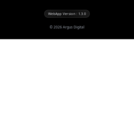
WebApp Version : 1.3.0
©
2026
Argus Digital