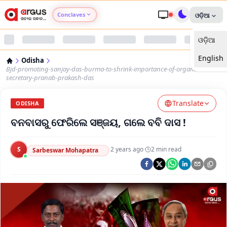
Conclaves
ଓଡ଼ିଆ
ଓଡ଼ିଆ
Argus Agri Vikas
English
Odisha
Argus Nari Shakti
Bjd-promoting-sanjay-das-burma-to-shrink-importance-of-organisational-
secretary-pranab-prakash-das
Argus Education Next
Translate
ODISHA
ବନବାସରୁ ଫେରିଲେ ସଞ୍ଜୟ, ଗଲେ ବବି ଦାସ !
Argus Health Connect
Argus Swaad Odisha
S
·
2 years ago
·
2
min read
Sarbeswar Mohapatra
Argus Chalo Dekhein Apna Desh