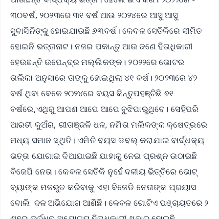
୩୦ବର୍ଷ, ୨୦୨୩ରେ ୩୧ ବର୍ଷ ଆଉ ୨୦୨୪ରେ ଆସୁ ଆସୁ
ସୁବାସିନିଙ୍କୁ ହୋଇଯାଉଛି ୬୩ବର୍ଷ। କେବଳ ସେତିକିରେ ସୀମିତ
ହୋଇନି ଭତ୍ତାନାଟ। ନଜର ପକାନ୍ତୁ ଆଉ ଜଣେ ହିତାଧିକାରୀ
ହେଉଛନ୍ତି ଉପେନ୍ଦ୍ର ମଲ୍ଲିକଙ୍କ। ୨୦୨୨ରେ ଭୋଟର
ତାଲିକା ଅନୁସାରେ ତାଙ୍କୁ ହୋଇଥିଲା ୪୧ ବର୍ଷ। ୨୦୨୩ରେ ୪୨
ବର୍ଷ ଥିବା ବେଳେ ୨୦୨୪ରେ ବୟସ କିନ୍ତୁପହଞ୍ଚିଛି ୬୧
ବର୍ଷରେ,ଏଥିରୁ ଆପଣ ଆପେ ଆପେ ବୁଝିପାରୁଥିବେ। ସେହିପରି
ଆରତୀ କୁଅଁର, ଗୀତାଞ୍ଜଳି ଧଳ, ନମିତା ମଲିକଙ୍କ କ୍ଷେତ୍ରରେ
ମଧ୍ୟ ସମାନ ସ୍ଥିତି। ଏମିତି ବୟସ ଡବଲ୍ କରାଯାଇ ବାର୍ଦ୍ଧକ୍ୟ
ଭତ୍ତା ଯୋଗାଇ ଦିଆଯାଇଛି ଯାହାକୁ ନେଇ ପ୍ରଶ୍ନ ଉଠାଇଛି
ବିଜେପି ନେତା। କେବଳ ସେତିକି ନୁହେଁ ଦଳୀୟ ଭିତ୍ତିରେ ଭୋଟ୍
ବ୍ୟାଙ୍କ ମଜଭୁତ କରିବାକୁ ଏହା ବିଜେଡି ନେତାଙ୍କ ପ୍ରୟାସ
ବୋଲି ଦଳ ଅଭିଯୋଗ ଆଣିଛି। କେବଳ ଗୋଟିଏ ପଞ୍ଚାୟତରେ ୨
ଶହରୁ ଉର୍ଦ୍ଧ୍ବ ଅଯୋଗ୍ୟ ହିତାଧିକାରୀ ଥିବାର ହୋଇଛି