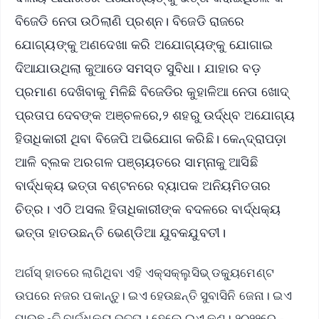
ବିଜେଡି ନେତା ଉଠିଲାଣି ପ୍ରଶ୍ନ। ବିଜେଡି ରାଜରେ
ଯୋଗ୍ୟଙ୍କୁ ଅଣଦେଖା କରି ଅଯୋଗ୍ୟଙ୍କୁ ଯୋଗାଇ
ଦିଆଯାଉଥିଲା କୁଆଡେ ସମସ୍ତ ସୁବିଧା। ଯାହାର ବଡ଼
ପ୍ରମାଣ ଦେଖିବାକୁ ମିଳିଛି ବିଜେଡିର କୁହାଳିଆ ନେତା ଖୋଦ୍
ପ୍ରତାପ ଦେବଙ୍କ ଅଞ୍ଚଳରେ,୨ ଶହରୁ ଉର୍ଦ୍ଧ୍ବ ଅଯୋଗ୍ୟ
ହିତାଧିକାରୀ ଥିବା ବିଜେପି ଅଭିଯୋଗ କରିଛି। କେନ୍ଦ୍ରାପଡ଼ା
ଆଳି ବ୍ଲକ ଅରଗଳ ପଞ୍ଚାୟତରେ ସାମ୍ନାକୁ ଆସିଛି
ବାର୍ଦ୍ଧକ୍ୟ ଭତ୍ତା ବଣ୍ଟନରେ ବ୍ୟାପକ ଅନିୟମିତତାର
ଚିତ୍ର। ଏଠି ଅସଲ ହିତାଧିକାରୀଙ୍କ ବଦଳରେ ବାର୍ଦ୍ଧକ୍ୟ
ଭତ୍ତା ହାତଉଛନ୍ତି ଭେଣ୍ଡିଆ ଯୁବକଯୁବତୀ।
ଅର୍ଗସ୍ ହାତରେ ଲାଗିଥିବା ଏହି ଏକ୍ସକ୍ଲୁସିଭ୍ ଡକ୍ୟୁମେଣ୍ଟ
ଉପରେ ନଜର ପକାନ୍ତୁ। ଇଏ ହେଉଛନ୍ତି ସୁବାସିନି ଜେନା। ଇଏ
ପାଉଛନ୍ତି ବାର୍ଦ୍ଧକ୍ୟ ଭତ୍ତା। ହେଲେ ଇଏ କଣ। ୨୦୨୨ରେ -