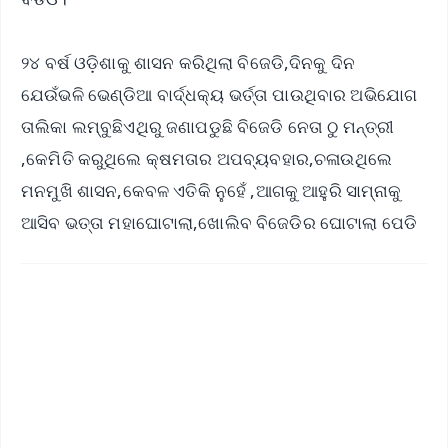
୨୪ ବର୍ଷ ଓଡ଼ିଶାକୁ ଶାସନ କରିଥିଲା ବିଜେଡି,ଦିନକୁ ଦିନ
ଯେଉଁଭଳି ଭେଣ୍ଡିଆ ବାର୍ଦ୍ଧକ୍ୟ ଭର୍ତ୍ତା ପାଉଥିବାର ଅଭିଯୋଗ
ତାଲିକା ଲମ୍ବୁଛିଏଥିରୁ ଜଣାପଡୁଛି ବିଜେଡି ନେତା ଠୁ ମନ୍ତ୍ରୀ
,କେମିତି କରୁଥିଲେ କ୍ଷମତାର ଅପବ୍ୟବହାର,ଚଳାଉଥିଲେ
ମନମୁଖି ଶାସନ,କେବଳ ଏତିକି ନୁହେଁ ,ଆଗକୁ ଆହୁରି ସାମ୍ନାକୁ
ଆସିବ ଭତ୍ତା ମହାଘୋଟାଲା,ଖୋଲିବ ବିଜେଡିର ଘୋଟାଲା ପେଡି