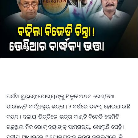
ଅର୍ଗସ ବ୍ୟୁରୋ:ଯୋଗ୍ୟଙ୍କୁ ମିଳୁନି ଅଥଚ ଭେଣ୍ଡିଆ
ପାଉଛନ୍ତି ବାର୍ଦ୍ଧକ୍ୟ ଭତ୍ତା। ୨ ବର୍ଷରେ ଡବଲ୍ ହୋଇଯାଉଛି
ବୟସ। ଦଳୀୟ ଭିତ୍ତିରେ ଭତ୍ତା ବାଣ୍ଟି ବିଜେଡି କେମିତି
ଗଢୁଥିଲା ନିଜ ଭୋଟ୍ ବ୍ୟାଙ୍କ୍ ସାମ୍ରାଜ୍ୟ, ଖୋଲୁଛି ପେଡ଼ି।
ଦଳୀୟ ଆଧାରରେ ଅଯୋଗ୍ୟଙ୍କୁ ଭତ୍ତା କରାଇଥିଲେ କି