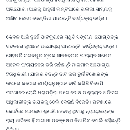
ଅଭିଯୋଗ। ଆଗକୁ ଆହୁରୀ ଲମ୍ବିପାରେ ତାଲିକା,ସାମ୍ନାକୁ
ଆସିବ କେତେ ଭେଣ୍ଡିଆ ପାଉଛନ୍ତି ବାର୍ଦ୍ଧକ୍ୟ ଭର୍ତ୍ତା।
କେବଳ ଆଳି ନୁହେଁ ପାଟକୁରାରେ ସ୍ଥିତି ସଙ୍ଗୀନ।ଯୋଗ୍ୟଙ୍କ
ବଦଳରେ କୁଆଡେ ଅଯୋଗ୍ୟ ପାଉଛନ୍ତି ବାର୍ଦ୍ଧକ୍ୟ ଭତ୍ତା।
ସେହପରି ଗରଦପୁର ବ୍ଲକ ସାନବେତାର ପଂଚାୟତ ସମେତ
ଅନେକ ପଂଚାୟତରେ ଭରି ରହିଛନ୍ତି ମାଳମାଳ ଅଯୋଗ୍ୟ
ହିତାଧିକାରୀ। ଯାହାର ତଦନ୍ତ ଦାବି କରି ଦୁର୍ନୀତିଖୋରଙ୍କ
ଉପରେ କଠୋର କାର୍ଯ୍ୟାନୁଷ୍ଠାନ ଦାବି କରିଛି ବିଜେପି।
ଘଟଣାରେ ଚୋରି ଧରାପଡ଼ିବା ପରେ ଦୋଷ ପଞ୍ଚାୟତ ଅଫିସର
ଅଧିକାରୀଙ୍କ ଉପରକୁ ଠେଲି ଦେଇଛି ବିଜେଡି। ଘଟଣାରେ
କୋର୍ଟରେ ମାମଲାର ଶୁଣାଣି ହେବାକୁ ଥିବାରୁ ନ୍ୟାୟାଳୟଙ୍କ
ରାୟ ଆସିଲେ ହିଁ ଆଗାମୀ ପଦକ୍ଷେପ ନିଆଯିବ ବୋଲି କହିଛନ୍ତି
ବିଡିଓ।