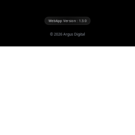
WebApp Version : 1.3.0
©
2026
Argus Digital