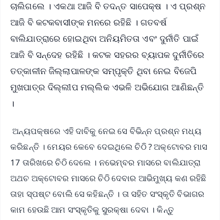
ଚାଲିଗଲେ । ଏକଥା ଆଜି ବି ତଦନ୍ତ ସାପେକ୍ଷ । ଏ ପ୍ରଶ୍ନ
ଆଜି ବି କଟକବାସୀଙ୍କ ମନରେ ରହିଛି । ଗତବର୍ଷ
ବାଲିଯାତ୍ରାରେ ହୋଇଥିବା ଅନିୟମିତତା ଏବଂ ଦୁର୍ନୀତି ପାଇଁ
ଆଜି ବି ସନ୍ଦେହ ରହିଛି । କଟକ ସହରର ବ୍ୟାପକ ଦୁର୍ନୀତିରେ
ତତ୍କାଳୀନ ଜିଲ୍ଲାପାଳଙ୍କ ସମ୍ପୃକ୍ତି ଥିବା ନେଇ ବିଜେପି
ମୁଖପାତ୍ର ଦିଲ୍ଲୀପ ମଲ୍ଲିକ ଏଭଳି ଅଭିଯୋଗ ଆଣିଛନ୍ତି
।
ଅନ୍ୟପକ୍ଷରେ ଏହି ଦାବିକୁ ନେଇ ସେ ବିଭିନ୍ନ ପ୍ରଶ୍ନ ମଧ୍ୟ
କରିଛନ୍ତି । ମେୟର କେବେ ଦେଇଥିଲେ ଚିଠି ? ଅକ୍ଟୋବର ମାସ
17 ତାରିଖରେ ଚିଠି ଦେଲେ । ନଭେମ୍ବର ମାସରେ ବାଲିଯାତ୍ରା
ଅଥଚ ଅକ୍ଟୋବର ମାସରେ ଚିଠି ଦେବାର ଆଭିମୁଖ୍ୟ କଣ ରହିଛି
ତାହା ସ୍ପଷ୍ଟ ବୋଲି ସେ କହିଛନ୍ତି । ତା ସହିତ ସଂସ୍କୃତି ବିଭାଗର
କାମ ହେଉଛି ଆମ ସଂସ୍କୃତିକୁ ସୁରକ୍ଷା ଦେବା । କିନ୍ତୁ