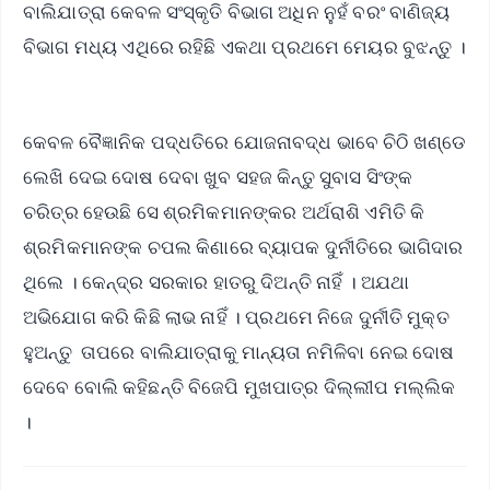
ବାଲିଯାତ୍ରା କେବଳ ସଂସ୍କୃତି ବିଭାଗ ଅଧିନ ନୁହଁ ବରଂ ବାଣିଜ୍ୟ
ବିଭାଗ ମଧ୍ୟ ଏଥିରେ ରହିଛି ଏକଥା ପ୍ରଥମେ ମେୟର ବୁଝନ୍ତୁ ।
କେବଳ ବୈଜ୍ଞାନିକ ପଦ୍ଧତିରେ ଯୋଜନାବଦ୍ଧ ଭାବେ ଚିଠି ଖଣ୍ଡେ
ଲେଖି ଦେଇ ଦୋଷ ଦେବା ଖୁବ ସହଜ କିନ୍ତୁ ସୁବାସ ସିଂଙ୍କ
ଚରିତ୍ର ହେଉଛି ସେ ଶ୍ରମିକମାନଙ୍କର ଅର୍ଥରାଶି ଏମିତି କି
ଶ୍ରମିକମାନଙ୍କ ଚପଲ କିଣାରେ ବ୍ୟାପକ ଦୁର୍ନୀତିରେ ଭାଗିଦାର
ଥିଲେ । କେନ୍ଦ୍ର ସରକାର ହାତରୁ ଦିଅନ୍ତି ନାହିଁ । ଅଯଥା
ଅଭିଯୋଗ କରି କିଛି ଲାଭ ନାହିଁ । ପ୍ରଥମେ ନିଜେ ଦୁର୍ନୀତି ମୁକ୍ତ
ହୁଅନ୍ତୁ ତାପରେ ବାଲିଯାତ୍ରାକୁ ମାନ୍ୟତା ନମିଳିବା ନେଇ ଦୋଷ
ଦେବେ ବୋଲି କହିଛନ୍ତି ବିଜେପି ମୁଖପାତ୍ର ଦିଲ୍ଲୀପ ମଲ୍ଲିକ
।