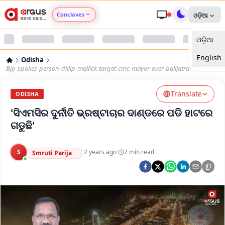
Conclaves
ଓଡ଼ିଆ
ଓଡ଼ିଆ
Argus Agri Vikas
English
Odisha
Argus Nari Shakti
Bjp-spokes-person-dillip-mallick-target-cmc-mayor-over-balijatra
Translate
Argus Education Next
ODISHA
'ସିଏମସିର ଦୁର୍ନୀତି ଭ୍ରଷ୍ଟାଚାର ଦାଣ୍ଡରେ ପଡି ହାଟରେ
Argus Health Connect
ଗଡୁଛି'
Argus Swaad Odisha
S
·
2 years ago
·
2
min read
Smruti Parija
Argus Chalo Dekhein Apna Desh