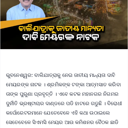
ଭୁବନେଶ୍ୱର: ବାଲିଯାତ୍ରାକୁ ନେଇ ଜାତୀୟ ମାନ୍ୟତା ଦାବି
ମେୟରଙ୍କ ନାଟକ । ଶ୍ରମିକଙ୍କ ଟଙ୍କା ଆତ୍ମସାତ କରିବା
ତାଙ୍କ ପୁରୁଣା ପ୍ରବୃତ୍ତି । ଏବେ କଟକ ମହାନଗର ନିଗମର
ଦୁର୍ନୀତି ଭ୍ରଷ୍ଟାଚାର ଦାଣ୍ଡରେ ପଡି ହାଟରେ ଗଡୁଛି । ବିରୋଧୀ
କର୍ପୋରେଟରମାନେ ଯେତେବେଳେ ଏହି କଥା ଉଠାଇଲେ
ସେତେବେଳେ ସିଏମସି ମେୟର ଆଉ କମିଶନର ବୈଠକ ଛାଡି