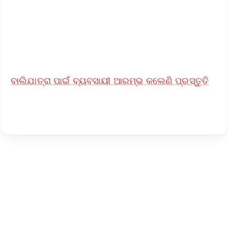
Download Free:
Android - Scan QR
iOS - Scan QR
ବାଲିଯାତ୍ରା ପାଇଁ ବ୍ୟବସାୟୀ ଆରମ୍ଭ କଲେଣି ପ୍ରସ୍ତୁତି