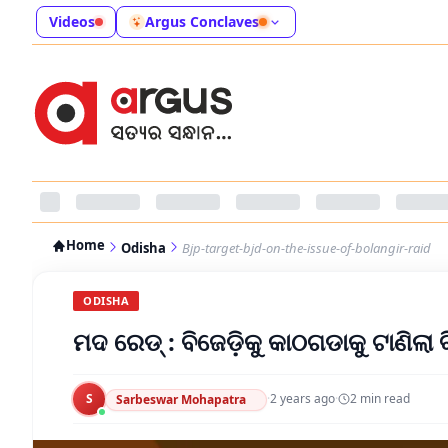
Videos
Argus Conclaves
Home
Odisha
Bjp-target-bjd-on-the-issue-of-bolangir-raid
ODISHA
ମଦ ରେଡ୍‌ : ବିଜେଡ଼ିକୁ କାଠଗଡାକୁ ଟାଣିଲା 
S
·
2 years ago
·
2
min read
Sarbeswar Mohapatra