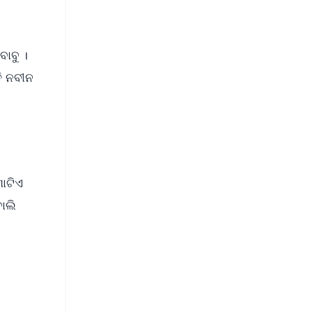
ବାବୁ ।
ତି ନବୀନ
ଗୋଟିଏ
ୋଲି
FREE