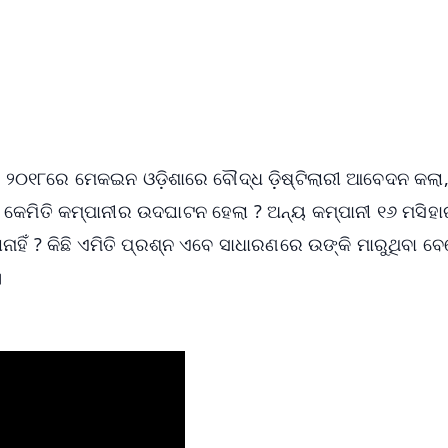
📺 Live TV and Breaking News
⭐
⭐
⭐
⭐
4.8 Rating
50K+ Download
OS - Scan QR
କି, ୨୦୧୮ରେ ମେକଇନ ଓଡ଼ିଶାରେ ବୌଦ୍ଧ ଡ଼ିଷ୍ଟିଲାରୀ ଆବେଦନ କଲା
େମିତି କମ୍ପାନୀର ଉଦଘାଟନ ହେଲା ? ଅନ୍ୟ କମ୍ପାନୀ ୧୬ ମସିହା
ହିଁ ? କିଛି ଏମିତି ପ୍ରଶ୍ନ ଏବେ ସାଧାରଣରେ ଉଙ୍କି ମାରୁଥିବା ବ
।