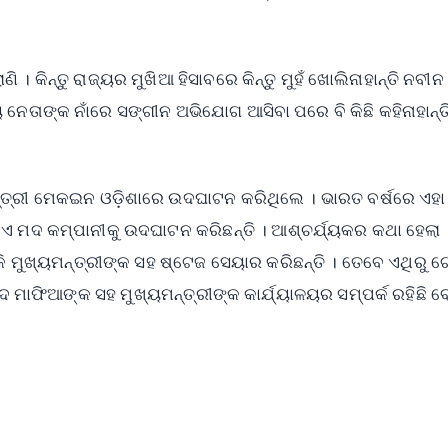
। କିନ୍ତୁ ରାଜ୍ୟର ମୁଖିଆ ହିସାବରେ କିନ୍ତୁ ମୁହଁ ଖୋଲିନାହାନ୍ତି ନବୀନ 
ୟ ନେତାଙ୍କ ନାଁରେ ସଙ୍ଗୀନ ଅଭିଯୋଗ ଆସିବା ପରେ ବି କିଛି କହିନାହାନ୍
ଖ୍ୟମନ୍ତ୍ରୀ ମେକଇନ ଓଡ଼ିଶାରେ ଉଦଘାଟନ କରିଥିଲେ । ଭାରତ ବର୍ଷରେ ଏହା
ଏ ମଦ କମ୍ପାନୀକୁ ଉଦଘାଟନ କରିଛନ୍ତି । ଆଶ୍ଚର୍ଯ୍ୟକର କଥା ହେଲା
 କି ମୁଖ୍ୟମନ୍ତ୍ରୀଙ୍କ ସହ ଷ୍ଟେଜ ସେୟାର କରିଛନ୍ତି । ତେବେ ଏଥିରୁ 
 ମାଫିଆଙ୍କ ସହ ମୁଖ୍ୟମନ୍ତ୍ରୀଙ୍କ କାର୍ଯ୍ୟାଳୟର ସମ୍ପର୍କ ରହିଛି ବ
✨