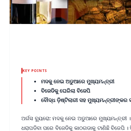
KEY POINTS
ମଦକୁ ନେଇ ଅଡୁଆରେ ମୁଖ୍ୟମନ୍ତ୍ରୀ
ବିଜେଡିକୁ ଘେରିଲା ବିଜେପି
ବୌଦ୍ଧ ଡ଼ିଷ୍ଟିଲାରୀ ସହ ମୁଖ୍ୟମନ୍ତ୍ରୀଙ୍କର 
ଅର୍ଗସ ବ୍ୟୁରୋ: ମଦକୁ ନେଇ ଅଡୁଆରେ ମୁଖ୍ୟମନ୍ତ୍ରୀ ।
ଧରାପଡିବା ପରେ ବିଜେଡିକୁ କାଠଗଡାକୁ ଟାଣିଛି ବିଜେପି । 