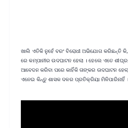
📰 60 Word News
🎬 Argus Podcast
🔔 Free Notification Alerts
Download Free:
Android - Scan QR
i
ଖାଲି ଏତିକି ନୁହେଁ ବରଂ ବିରୋଧୀ ଅଭିଯୋଗ କରିଛନ୍ତି 
ରେ କମ୍ପାନୀର ଉଦଘାଟନ ହେଲା । ହେଲେ ଏତେ ଶୀଘ୍ର କ
ଆବେଦନ କରିବା ପରେ କାହିଁକି ତାଙ୍କର ଉଦଘାଟନ ହେଲାନା
ଏନେଇ କିନ୍ତୁ ଶାସକ ଦଳର ପ୍ରତିକ୍ରିୟା ମିଳିପାରିନାହିଁ 