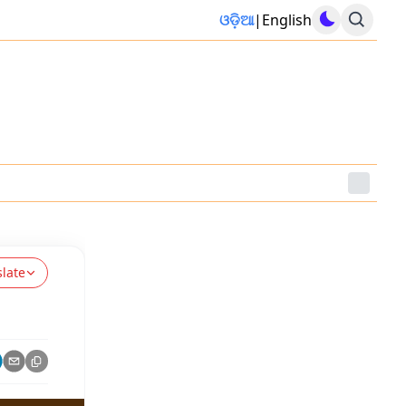
ଓଡ଼ିଆ
|
English
slate