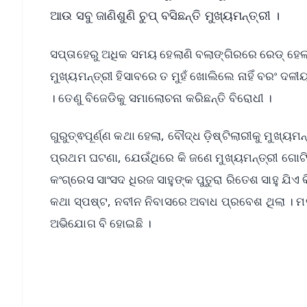
ଆଉ ସବୁ ଜାଣିଶୁଣି ଚୁପ୍‌ ବସିଛନ୍ତି ମୁଖ୍ୟମନ୍ତ୍ରୀ ।
ସପ୍ତାହେରୁ ଅଧିକ ସମୟ ହେଲାଣି ବଲାଙ୍ଗିରରେ ରେଡ୍‌ ହେଲାଣି 
ମୁଖ୍ୟମନ୍ତ୍ରୀ ହିସାବରେ ତ ମୁହଁ ଖୋଲିଲେ ନାହିଁ ବରଂ ଦଳୀ
। ତେଣୁ ବିଜେଡିକୁ ସମାଲୋଚନା କରିଛନ୍ତି ବିରୋଧୀ ।
ଗୁରୁତ୍ଵପୂର୍ଣ୍ଣ କଥା ହେଲା, ବୌଦ୍ଧ ଡ଼ିଷ୍ଟିଲାରୀକୁ ମୁ
ପ୍ରଥମ ଘଟଣା, ଯେଉଁଥିରେ କି ଜଣେ ମୁଖ୍ୟମନ୍ତ୍ରୀ ଗୋଟି
କଂଗ୍ରେସ ସାଂସଦ ଧିରଜ ସାହୁଙ୍କ ପୁତୁରା ରିତେଶ ସାହୁ ଯିଏ
କଥା ସ୍ପଷ୍ଟ, ନବୀନ ନିବାସରେ ଅବାଧ ପ୍ରବେଶ ଥିଲା । ମଦ
ଅଭିଯୋଗ ବି ହୋଇଛି ।
📱 Get Argus News App