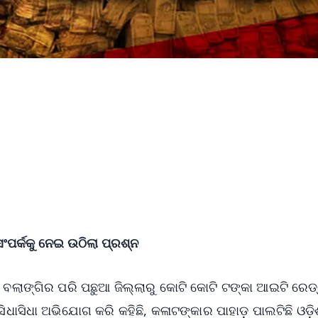
ସଂପର୍କକୁ ନେଇ ଉଠିଲା ପ୍ରଶ୍ନ
 ବଲାଙ୍ଗିର ପରି ପଛୁଆ ଜିଲ୍ଲାରୁ କୋଟି କୋଟି ଟଙ୍କା ଆଇଟି ରେଡ୍
ସିଧାସିଧା ଅଭିଯୋଗ କରି କହିଛି, କଳାଟଙ୍କାର ପାହାଡ଼ ପାଲଟିଛି ଓଡ଼ି