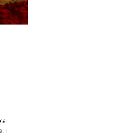
‌ରେ
ଶା ।