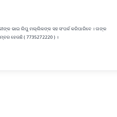
ୀଙ୍କ ଭାଇ ଲିପୁ ମଲ୍ଲିକଙ୍କ ସହ ସଂପର୍କ କରିପାରିବେ । ତାଙ୍କ
ମ୍ବର ହେଉଛି ( 7735272220 ) ।