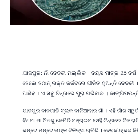
ଯାଜପୁର: ନାଁ ଦେବକୀ ମଲ୍ଲିକ । ବୟସ ମାତ୍ର 23 ବର୍ଷ
ହେଲେ ହଠାତ୍ ରକ୍ତ କର୍କଟରେ ପୀଡିତ ହୁଅନ୍ତି ଦେବକୀ 
ଆସିବ । ଏ ସବୁ ଚିନ୍ତାରେ ପୁରା ପରିବାର । ଭାଙ୍ଗିପଡନ୍
ଯାଜପୁର ଦାନଗାଡି ବ୍ଲକ ଦାନିଆବାର ଗାଁ । ଏହି ଗାଁର ସ୍
ବିଧବା ମା ଝିଅକୁ କେମିତି ବଞ୍ଚାଇବ ସେହି ଚିନ୍ତାରେ ଦିନ 
କଷ୍ଟେ ମଷ୍ଟେ ତାଙ୍କ ଚିକିତ୍ସା ଚାଲିଛି । ଦେବକୀଙ୍କର କିଛ