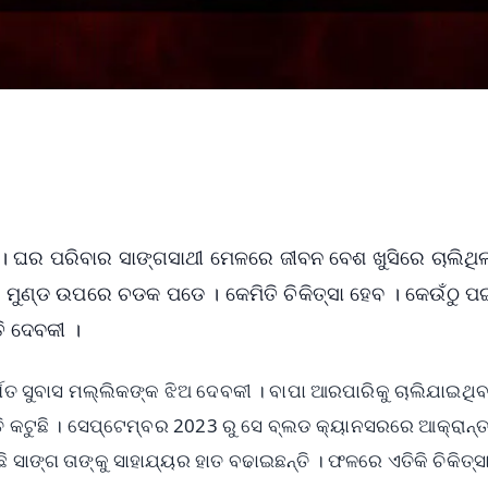
 । ଘର ପରିବାର ସାଙ୍ଗସାଥୀ ମେଳରେ ଜୀବନ ବେଶ ଖୁସିରେ ଚାଲିଥିଲ
। ମୁଣ୍ଡ ଉପରେ ଚଡକ ପଡେ । କେମିତି ଚିକିତ୍ସା ହେବ । କେଉଁଠୁ ପ
ତି ଦେବକୀ ।
ୱର୍ଗତ ସୁବାସ ମଲ୍ଲିକଙ୍କ ଝିଅ ଦେବକୀ । ବାପା ଆରପାରିକୁ ଚାଲିଯାଇଥି
ରାତି କଟୁଛି । ସେପ୍ଟେମ୍ବର 2023 ରୁ ସେ ବ୍ଲଡ କ୍ୟାନସରରେ ଆକ୍ରାନ୍
ି ସାଙ୍ଗ ତାଙ୍କୁ ସାହାଯ୍ୟର ହାତ ବଢାଇଛନ୍ତି । ଫଳରେ ଏତିକି ଚିକିତ୍ସ