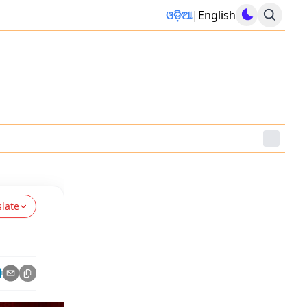
ଓଡ଼ିଆ
|
English
slate