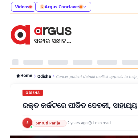
Videos
Argus Conclaves
Home
Odisha
Cancer-patient-debaki-mallick-appeals-to-help-
ODISHA
ରକ୍ତ କର୍କଟରେ ପୀଡିତ ଦେବକୀ, ସାହାଯ୍
S
·
2 years ago
·
1
min read
Smruti Parija