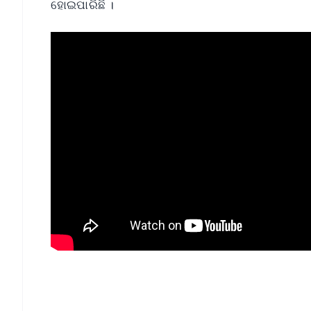
ହୋଇପାରିଛି ।