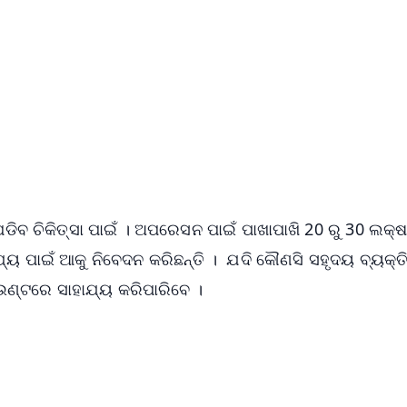
✨
📺 Live TV and Breaking News
⭐
⭐
⭐
⭐
4.8 Rating
50K+ Download
OS - Scan QR
 ପଡିବ ଚିକିତ୍ସା ପାଇଁ । ଅପରେସନ ପାଇଁ ପାଖାପାଖି 20 ରୁ 30 ଲକ୍
ୟ ପାଇଁ ଆକୁ ନିବେଦନ କରିଛନ୍ତି । ଯଦି କୌଣସି ସହୃଦୟ ବ୍ୟକ୍ତି 
ାଉଣ୍ଟରେ ସାହାଯ୍ୟ କରିପାରିବେ ।