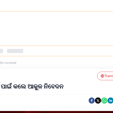
for-survival
Tran
ୟ ପାଇଁ କଲେ ଆକୁଳ ନିବେଦନ