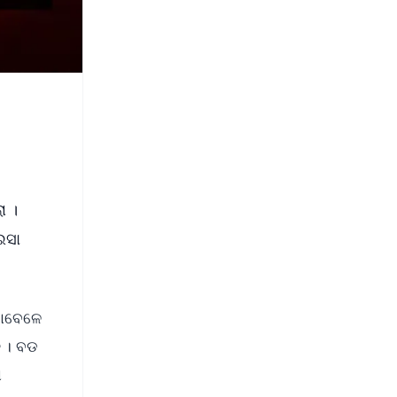
ା ।
ଇସା
ବାବେଳେ
ତ । ବଡ
ା