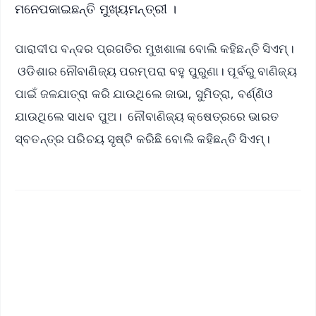
ମନେପକାଇଛନ୍ତି ମୁଖ୍ୟମନ୍ତ୍ରୀ ।
ପାରାଦୀପ ବନ୍ଦର ପ୍ରଗତିର ମୁଖଶାଳା ବୋଲି କହିଛନ୍ତି ସିଏମ୍।
ଓଡିଶାର ନୌବାଣିଜ୍ୟ ପରମ୍ପରା ବହୁ ପୁରୁଣା। ପୂର୍ବରୁ ବାଣିଜ୍ୟ
ପାଇଁ ଜଳଯାତ୍ରା କରି ଯାଉଥିଲେ ଜାଭା, ସୁମିତ୍ରା, ବର୍ଣ୍ଣିଓ
ଯାଉଥିଲେ ସାଧବ ପୁଅ। ନୌବାଣିଜ୍ୟ କ୍ଷେତ୍ରରେ ଭାରତ
ସ୍ବତନ୍ତ୍ର ପରିଚୟ ସୃଷ୍ଟି କରିଛି ବୋଲି କହିଛନ୍ତି ସିଏମ୍।