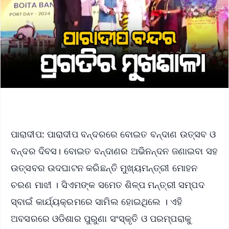
ପାରାଦୀପ: ପାରାଦୀପ ବନ୍ଦରରେ ବୋଇତ ବନ୍ଦାଣ ଉତ୍ସବ ଓ
ବନ୍ଦର ଦିବସ। ବୋଇତ ବନ୍ଦାଣର ଅଭିନନ୍ଦନ ଜଣାଇବା ସହ
ଉତ୍ସବର ଉଦଘାଟନ କରିଛନ୍ତି ମୁଖ୍ୟମନ୍ତ୍ରୀ ମୋହନ
ଚରଣ ମାଝୀ । ସିଏମଙ୍କ ସମେତ ଶିଳ୍ପ ମନ୍ତ୍ରୀ ସମ୍ପଦ
ସ୍ବାଇଁ କାର୍ଯ୍ୟକ୍ରମରେ ସାମିଲ ହୋଇଥିଲେ । ଏହି
ଅବସରରେ ଓଡିଶାର ପୁରୁଣା ସଂସ୍କୃତି ଓ ପରମ୍ପରାକୁ