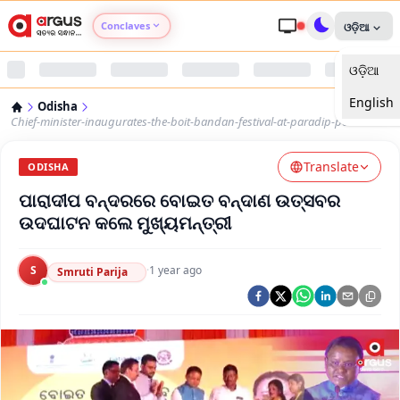
Conclaves
ଓଡ଼ିଆ
ଓଡ଼ିଆ
Argus Agri Vikas
English
Odisha
Argus Nari Shakti
Chief-minister-inaugurates-the-boit-bandan-festival-at-paradip-port
Translate
Argus Education Next
ODISHA
ପାରାଦୀପ ବନ୍ଦରରେ ବୋଇତ ବନ୍ଦାଣ ଉତ୍ସବର
Argus Health Connect
ଉଦଘାଟନ କଲେ ମୁଖ୍ୟମନ୍ତ୍ରୀ
Argus Swaad Odisha
S
·
1 year ago
Smruti Parija
Argus Chalo Dekhein Apna Desh