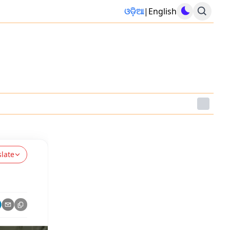
ଓଡ଼ିଆ
|
English
slate