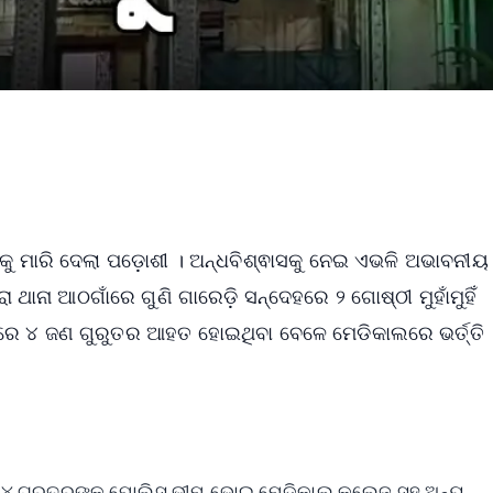
ଙ୍କୁ ମାରି ଦେଲା ପଡ଼ୋଶୀ । ଅନ୍ଧବିଶ୍ଵାସକୁ ନେଇ ଏଭଳି ଅଭାବନୀ
ରା ଥାନା ଆଠଗାଁରେ ଗୁଣି ଗାରେଡ଼ି ସନ୍ଦେହରେ ୨ ଗୋଷ୍ଠୀ ମୁହାଁମୁହିଁ
ିରେ ୪ ଜଣ ଗୁରୁତର ଆହତ ହୋଇଥିବା ବେଳେ ମେଡିକାଲରେ ଭର୍ତ୍ତି
ଗ । ୪ ଗୁରୁତରଙ୍କୁ ପୋଲିସ ଭୀମ ଭୋଇ ମେଡିକାଲ୍ କଲେଜ ସହ ଅନ୍ୟ