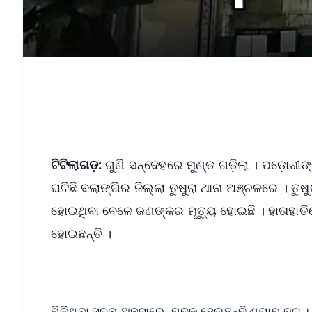
ଟିଟିଲାଗଡ଼:
ଗୁଣି ସନ୍ଦେହରେ ମୁଣ୍ଡ ଗଡ଼ିଲା । ପଡ଼ୋଶୀ
ଘଟିଛି ବଲାଙ୍ଗିର ଜିଲ୍ଲା ତୁଷୁରା ଥାନା ଅଞ୍ଚଳରେ । ତୁଷୁ
ହୋଇଥିବା ବେଳେ ଜଣଙ୍କର ମୃତ୍ୟୁ ହୋଇଛି । ହାତାହାତ
ହୋଇଛନ୍ତି ।
ମିଳିଥିବା ସୂଚନା ଅନୁସାରେ, ମୃତକ ହେଉଛନ୍ତି ଶ୍ୟାମ ବ