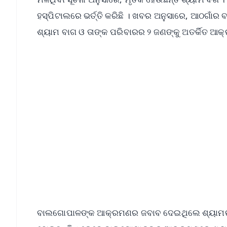
ହସ୍ପିଟାଲରେ ଭର୍ତ୍ତି କରିଛି । ଖବର ଅନୁସାରେ, ଆଠଗାଁର
ଶ୍ୟାମ ବାଗ ଓ ତାଙ୍କ ପରିବାରର ୨ ଜଣଙ୍କୁ ଅତର୍କିତ ଆକ
📱 Get Argus News App
📰 60 Word News
🎬 Argus Podcast
🔔 Free Notification Alerts
Download Free:
Android - Scan QR
i
ବାଲଗୋପାଳଙ୍କ ଆକ୍ରମଣର ଜବାବ ଦେଇଥିଲେ ଶ୍ୟାମଙ୍