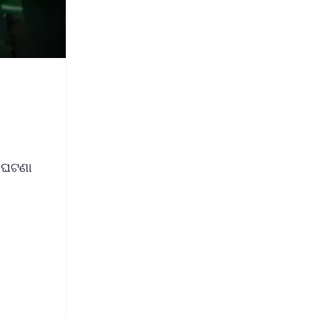
ୟ ଘଟଣା