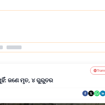
Tran
ୁହିଁ: ଜଣେ ମୃତ, ୪ ଗୁରୁତର