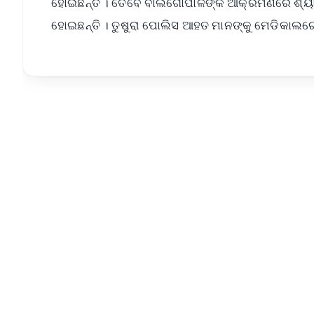
ହୋଇଛନ୍ତି । ତେବେ ବାଲଗୋପାଳଙ୍କ ଆକ୍ରମଣରେ ଶ୍ୟାମ
ହୋଇଛନ୍ତି । ତୁଷୁରା ପୋଲିସ ଆହତ ମାନଙ୍କୁ ମେଡିକାଲରେ ଭର