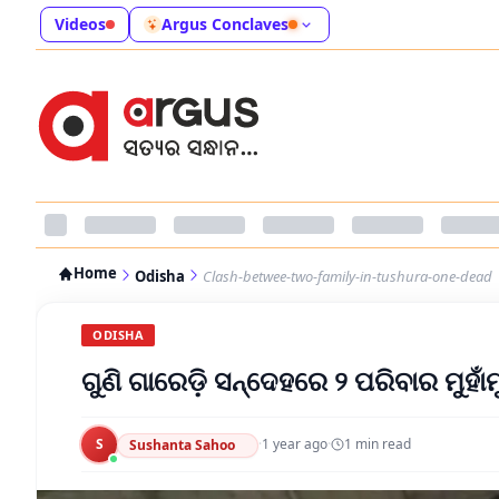
Videos
Argus Conclaves
Home
Odisha
Clash-betwee-two-family-in-tushura-one-dead
ODISHA
ଗୁଣି ଗାରେଡ଼ି ସନ୍ଦେହରେ ୨ ପରିବାର ମୁହାଁମ
S
·
1 year ago
·
1
min read
Sushanta Sahoo