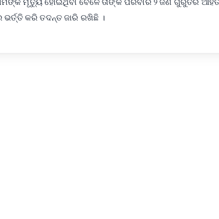
ଙ୍କ ମୃତ୍ୟୁ ହୋଇଥିବା ବେଳେ ତାଙ୍କ ପରିବାର ୨ ଜଣ ଗୁରୁତର ଆହ
୍ତ୍ତି କରି ତଦନ୍ତ ଜାରି ରଖିଛି ।