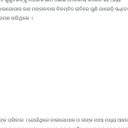
 ବାଲଗୋପାଳ ରଣ ମଙ୍ଗଳବାର ବିଳମ୍ବିତ ରାତିରେ ଗୁଣି ଗାରେଡ଼ି ସନ୍ଦେ
୍ରମଣ କରିଥିଲେ ।
✨
📺 Live TV and Breaking News
⭐
⭐
⭐
⭐
4.8 Rating
50K+ Download
OS - Scan QR
କ ପରିବାର । ଯେଉଁଥିରେ ବାଲଗୋପାଳ ଓ ତାଙ୍କ ମାଆ ମଧ୍ୟ ଆହ