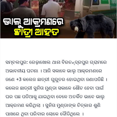
ସମ୍ବଲପୁର: ରେଢ଼ାଖୋଲ ଥାନା ବିରଚନ୍ଦ୍ରପୁର ଗ୍ରାମରେ
ଅଭାବନୀୟ ଘଟଣା । ଆଜି ସକାଳେ ଭାଲୁ ଆକ୍ରମଣରେ
ଜଣେ +3 କଲେଜ ଛାତ୍ରୀ ଗୁରୁତର ହୋଇଥିବା ଜଣାପଡିଛି ।
କଲେଜ ଛାତ୍ରୀ ସୁନିତା ମୁଣ୍ଡା ସକାଳେ ଶୌଚ ହେବା ପାଇଁ
ଘର ପଛ ପଡିଆକୁ ଯାଇଥିବା ବେଳେ ଅତର୍କିତ ଭାବେ ଭାଲୁ
ଆକ୍ରମଣ କରିଥିଲା । ସୁନିତା ମୁଣ୍ଡାଙ୍କ ଚିତ୍କାର ଶୁଣି
ପାଖରେ ଥିବା ପରିବାର ଲୋକେ ଦୌଡିଥିଲେ ।