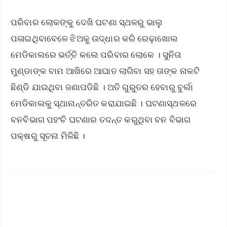
ପରିବାର ଲୋକଙ୍କୁ ଦେଖି ଘଟଣା ସ୍ଥଳରୁ ଭାଲୁ
ପଳାଇଥିବାବେଳେ ଝିଅକୁ ଉଦ୍ଧାର କରି ରେଢ଼ାଖୋଲ
ମେଡିକାଲରେ ଭର୍ତ୍ତି କଲେ ପରିବାର ଲୋକେ । ସୁନିତା
ମୁଣ୍ଡାଙ୍କ ବାମ ଆଖିରେ ଆଘାତ ଲାଗିବା ସହ ତାଙ୍କ ନାକଟି
ଛିଣ୍ଡି ଯାଇଥିବା ଜଣାପଡିଛି । ଅତି ଗୁରୁତର ହେବାରୁ ବୁର୍ଲା
ମେଡିକାଲକୁ ସ୍ଥାନାନ୍ତରିତ କରାଯାଇଛି । ଘଟଣାସ୍ଥଳରେ
ବନବିଭାଗ ପହଂଚି ଘଟଣାର ତଦନ୍ତ କରୁଥିବା ବନ ବିଭାଗ
ପକ୍ଷରୁ ସୂଚନା ମିଳିଛି ।