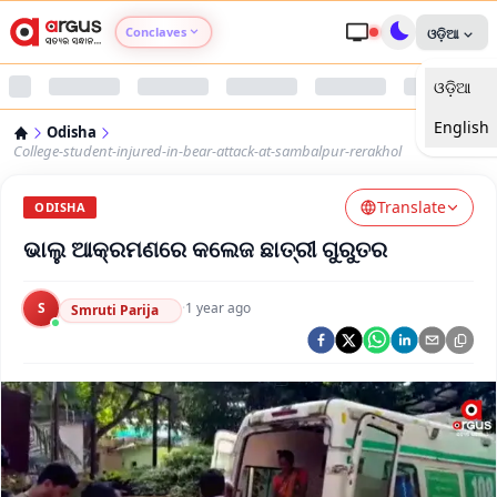
Conclaves
ଓଡ଼ିଆ
ଓଡ଼ିଆ
Argus Agri Vikas
English
Odisha
Argus Nari Shakti
College-student-injured-in-bear-attack-at-sambalpur-rerakhol
Translate
Argus Education Next
ODISHA
ଭାଲୁ ଆକ୍ରମଣରେ କଲେଜ ଛାତ୍ରୀ ଗୁରୁତର
Argus Health Connect
S
·
1 year ago
Smruti Parija
Argus Swaad Odisha
Argus Chalo Dekhein Apna Desh