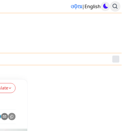
ଓଡ଼ିଆ
|
English
slate