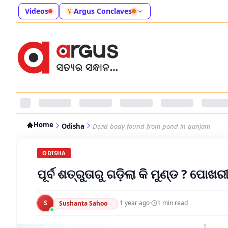
Videos
Argus Conclaves
Home
Odisha
Dead-body-found-from-pond-in-ganjam
ODISHA
ପୂର୍ବ ଶତ୍ରୁତାରୁ ଗଡ଼ିଲା କି ମୁଣ୍ଡ ? ପୋ
S
·
1 year ago
·
1
min read
Sushanta Sahoo