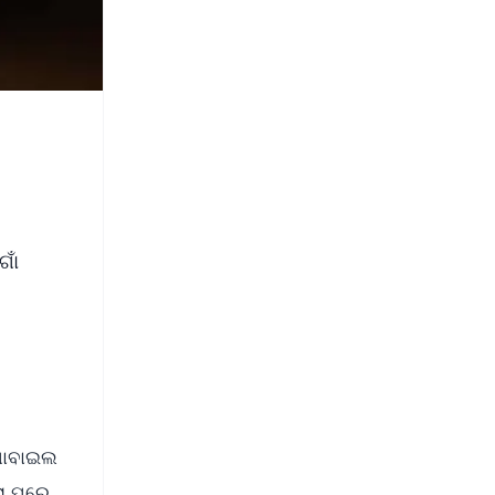
ଗାଁ
 ମୋବାଇଲ
ଲା ପରେ