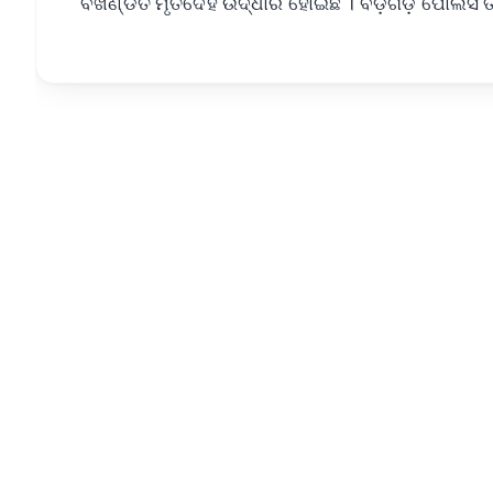
ବିଖଣ୍ଡିତ ମୃତଦେହ ଉଦ୍ଧାର ହୋଇଛି । ବଡ଼ଗଡ଼ ପୋଲିସ ତ