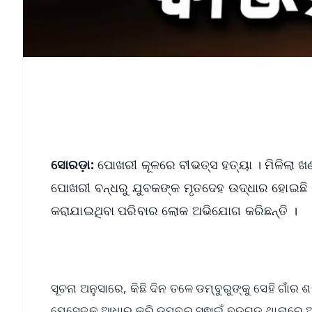
ସୋରଡ଼ା:
ପୋଖରୀ କୂଳରେ ବୀଭତ୍ସ ହତ୍ୟା । ମିଳିଲା ଖଣ୍
ପୋଖରୀ ବନ୍ଧରୁ ଯୁବକଙ୍କ ମୃତଦେହ ଉଦ୍ଧାର ହୋଇଛି । ମୃ
କରାଯାଇଥିବା ପରିବାର ଲୋକ ଅଭିଯୋଗ କରିଛନ୍ତି ।
ସୂଚନା ଅନୁସାରେ, କିଛି ଦିନ ତଳେ ଡମ୍ବୁରୁଙ୍କୁ ସେହି ଗା
ମେସେଜକୁ ଆଧାର କରି ଡମ୍ବୁରୁ ସ୍ଵାଇଁ ବଡ଼ଗଡ଼ ଥାନାରେ