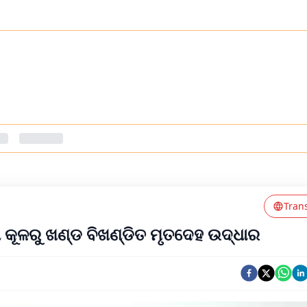
Tran
ଖରୀ କୂଳରୁ ଖଣ୍ଡ ବିଖଣ୍ଡିତ ମୃତଦେହ ଉଦ୍ଧାର