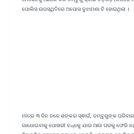
ପୋଲିସ ଉପସ୍ଥିତିରେ ଅପୋସ ବୁଝାମଣା ବି ହୋଇଥିଲା ।
📱 Get Argus News App
📰 60 Word News
🎬 Argus Podcast
🔔 Free Notification Alerts
Download Free:
Android - Scan QR
i
ମାତ୍ର ୩ ଦିନ ତଳେ ଶଙ୍କର ସ୍ଵାଇଁ, ଡମ୍ବୁରୁଙ୍କ ପରିବା
ଗାଧୋଇବାକୁ ପୋଖରୀ ବନ୍ଧକୁ ଯାଇ ଆଉ ଘରକୁ ଫେରି ନଥ