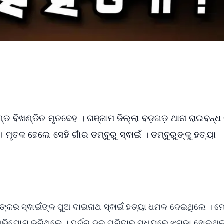
ଡ ବିଖଣ୍ଡିତ ମୃତଦେହ । ଗଞ୍ଜାମ ଜିଲ୍ଲା ବଡ଼ଗଡ଼ ଥାନା ରାଇବନ୍ଧ 
ତକ ହେଲେ ସେହି ଗାଁର ଡମ୍ବୁରୁ ସ୍ଵାଇଁ । ଡମ୍ବୁରୁଙ୍କୁ ହତ୍ୟା
ଁର ଶଙ୍କର ସ୍ଵାଇଁଙ୍କ ପୁଅ ବାଇନାଥ ସ୍ଵାଇଁ ହତ୍ୟା ଧମକ ଦେଇଥିଲେ ।
 ଅଭିଯୋଗ କରିଥିଲେ । ପୂର୍ବରୁ ଦୁଇ ପରିବାର ମଧ୍ୟରେ ଝଗଡ଼ା ହୋଇଥି