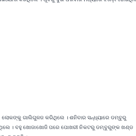
✨
📺 Live TV and Breaking News
⭐
⭐
⭐
⭐
4.8 Rating
50K+ Download
OS - Scan QR
ର ଲୋକଙ୍କୁ ଗାଲିଗୁଳଜ କରିଥିଲେ । ଶନିବାର ସନ୍ଧ୍ୟାରେ ଡମ୍ବୁରୁ
ିଲେ । ବହୁ ଖୋଜାଖୋଜି ପରେ ପୋଖରୀ ନିକଟରୁ ଡମ୍ବୁରୁଙ୍କ ଖଣ୍ଡ