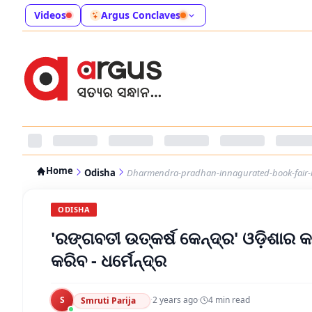
Videos
Argus Conclaves
Home
Odisha
Dharmendra-pradhan-innagurated-book-fair-
ODISHA
'ରଙ୍ଗବତୀ ଉତ୍କର୍ଷ କେନ୍ଦ୍ର' ଓଡ଼ିଶାର 
କରିବ - ଧର୍ମେନ୍ଦ୍ର
S
·
2 years ago
·
4
min read
Smruti Parija