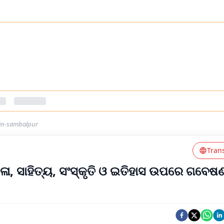
in-sambalpur
Tran
କଳା, ସାହିତ୍ୟ, ସଂସ୍କୃତି ଓ ଇତିହାସ ଉପରେ ଗବେଷ