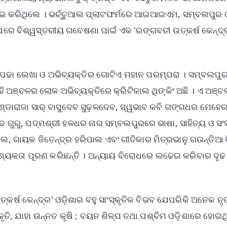
୍ଭ କରିଥିଲେ । ଭର୍ଚ୍ଚୁଆଲ ପ୍ଲାଟଫର୍ମରେ ଆଇଆଇଏମ, ସମ୍ବଲପୁର 
ଉପରେ ବିଶ୍ୱସ୍ତରୀୟ ଗବେଷଣା ପାଇଁ ଏକ 'ରଙ୍ଗବତୀ ଉତ୍କର୍ଷ କେନ୍ଦ୍
ର ପଢା ଲେଖା ଓ ଅଭିବ୍ୟକ୍ତିର ଗୋଟିଏ ମହାନ ପରମ୍ପରା । ସମ୍ବଲପୁ
ଏହି ଅଞ୍ଚଳର ଲୋକ ଅଭିବ୍ୟକ୍ତିରେ କ୍ରିଟିକାଲ ଥିଙ୍କିଂ ଅଛି । ଏ ଅଞ୍
ମଣ୍ଡାରାଜା ସାର୍ ବାସୁଦେବ ସୁଢ଼ଳଦେବ, ସ୍ୱଭାବ କବି ଗଙ୍ଗଧର ମେହେର
ଦ ଗୁରୁ, ପଦ୍ମଶ୍ରୀ ହଳଧର ନାଗ ସମ୍ବଲପୁରରେ ଭାଷା, ସାହିତ୍ୟ ଓ ସଂସ୍
ଲ, ଗାୟକ ଜିତେନ୍ଦ୍ର ହରିପାଲ ଏବଂ ଗୀତିକାର ମିତ୍ରଭାନୁ ଗଉନ୍ତିଆ ବ
୍ୟକତା ପୂରଣ କରିଛନ୍ତି । ଅନ୍ୟାୟ ବିରୋଧରେ ଲଢେଇ କରିବାର ଦୃଢ
ଷ କେନ୍ଦ୍ର' ଓଡ଼ିଶାର ବହୁ ସାଂସ୍କୃତିକ ବିଭବ ଯେପରିକି ଅନେକ ନୃତ
୍କୃତି, ଯାହା ଉନ୍ନତ କୃଷି ; ବୟନ ଶିଳ୍ପ ତଥା ପଶ୍ଚିମ ଓଡ଼ିଶାରେ ହୋଇଥ