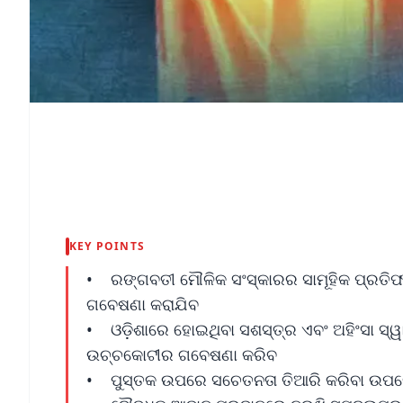
KEY POINTS
• ରଙ୍ଗବତୀ ମୌଳିକ ସଂସ୍କାରର ସାମୂହିକ ପ୍ରତିଫଳ
ଗବେଷଣା କରାଯିବ
• ଓଡ଼ିଶାରେ ହୋଇଥିବା ସଶସ୍ତ୍ର ଏବଂ ଅହିଂସା ସ୍
ଉଚ୍ଚକୋଟୀର ଗବେଷଣା କରିବ
• ପୁସ୍ତକ ଉପରେ ସଚେତନତା ତିଆରି କରିବା ଉପରେ