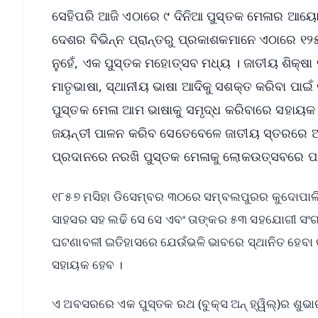
ସେହିପରି ଆଜି ଏଠାରେ ୯ ଦିନିଆ ପୁସ୍ତକ ମେଳାର ଆୟ
ଦେଶର ବିଭିନ୍ନ ପ୍ରାନ୍ତରୁ ପ୍ରକାଶକମାନେ ଏଠାରେ ୧୨୫
ନୁହେଁ, ଏକ ପୁସ୍ତକ ମହୋତ୍ସବ ମଧ୍ୟ । ଜାତୀୟ ଶିକ୍ଷ
ମାତୃଭାଷା, ସ୍ଥାନୀୟ ଭାଷା ଆଦିକୁ ସଶକ୍ତ କରିବା ପାଇ
ପୁସ୍ତକ ମେଳା ଆମ ଭାଷାକୁ ସମୃଦ୍ଧ କରିବାରେ ସହାୟକ
ଜୟନ୍ତୀ ପାଳନ କରିବ ସେତେବେଳେ ଜାତୀୟ ସ୍ତରରେ ଆଲ
ପ୍ରଦାନରେ ନରଖି ପୁସ୍ତକ ମେଳାକୁ ଲୋକଉତ୍ସବରେ ପରି
୧୮୫୭ ମସିହା ଡିସେମ୍ବର ୩୦ରେ ସମ୍ବଲପୁରର କୁଦୋପାଲି ଘ
ସାହସର ସହ ଲଢି ସେ ସେ ଏବଂ ତାଙ୍କର ୫୩ ସହଯୋଗୀ ସଂଗ୍
ଘଟଣାବଳୀ ଇତିହାସରେ ଯେଉଁଭଳି ଭାବରେ ସ୍ଥାନିତ ହେବା କ
ସହାୟକ ହେବ ।
ଏ ଅବସରରେ ଏକ ପୁସ୍ତକ ରଥ (ବୁକ୍ସ ଅନ୍ ହ୍ୱିଲ୍)ର ଶୁଭା