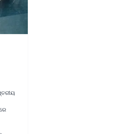
ସ୍ତରୀୟ
ପରେ