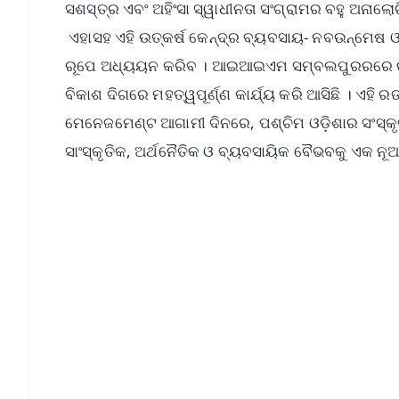
ସଶସ୍ତ୍ର ଏବଂ ଅହିଂସା ସ୍ୱାଧୀନତା ସଂଗ୍ରାମର ବହୁ ଅନ
ଏହାସହ ଏହି ଉତ୍କର୍ଷ କେନ୍ଦ୍ର ବ୍ୟବସାୟ- ନବଉନ୍ମେଷ ଓ
ରୂପେ ଅଧ୍ୟୟନ କରିବ । ଆଇଆଇଏମ ସମ୍ବଲପୁରରରେ ଉଚ୍
ବିକାଶ ଦିଗରେ ମହତ୍ୱପୂର୍ଣ୍ଣ କାର୍ଯ୍ୟ କରି ଆସିଛି । ଏ
ମେନେଜମେଣ୍ଟ ଆଗାମୀ ଦିନରେ, ପଶ୍ଚିମ ଓଡ଼ିଶାର ସଂସ୍
ସାଂସ୍କୃତିକ, ଅର୍ଥନୈତିକ ଓ ବ୍ୟବସାୟିକ ବୈଭବକୁ ଏକ ନୂ
📱 Get Argus News App
📰 60 Word News
🎬 Argus Podcast
🔔 Free Notification Alerts
Download Free:
Android - Scan QR
i