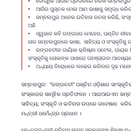
• ବୌଦ୍ଧିକ ଆଦାନ ପ୍ରଦାନରେ ନରଖି ସମ୍ବଲପୁର 
• ଆଜିର ପୁସ୍ତକ ମେଳା ଆମ ଭାଷାକୁ ସମୃଦ୍ଧ କର
• ସମ୍ବଲପୁର ଅନେକ ଇତିହାସ ରଚନା କରିଛି, ସଂସ୍କୃତ
ଅଛି
• ସ୍ୱଭାବ କବି ଗଙ୍ଗଧର ମେହେର, ପଣ୍ଡିତ ନୀଳମଣି
ନାଗ ସମ୍ବଲପୁରରେ ଭାଷା, ସାହିତ୍ୟ ଓ ସଂସ୍କୃତିକୁ ଉ
• ରଙ୍ଗବତୀର ଗାୟିକା କ୍ରିଷ୍ଣା ପଟେଲ, ଗାୟକ ଜି
ସଂସ୍କୃତିକୁ ଲୋକଙ୍କ ପାଖରେ ପହଞ୍ଚାଇବା ଆବଶ୍ୟକ
• ଅନ୍ୟାୟ ବିରୋଧରେ ଲଢେଇ କରିବାର ଦୃଢ ମନୋ
ସମ୍ବଲପୁର: “ରଙ୍ଗବତୀ” ପଶ୍ଚିମ ଓଡ଼ିଶାର ସାଂସ୍କୃ
ସଂସ୍କାରର ସାମୂହିକ ପ୍ରତିଫଳନ । ଆଇଆଇଏମ ସମ୍ବଲପୁ
ସାହିତ୍ୟ, ସଂସ୍କୃତି ଓ ଇତିହାସ ଉପରେ ଗବେଷଣା କରିବ 
ମନ୍ତ୍ରୀ ଧର୍ମେନ୍ଦ୍ର ପ୍ରଧାନ ।
କେନ୍ଦ୍ରମନ୍ତ୍ରୀ ରବିବାର ଭାରତ ସରକାରଙ୍କ ଶିକ୍ଷା ମନ୍