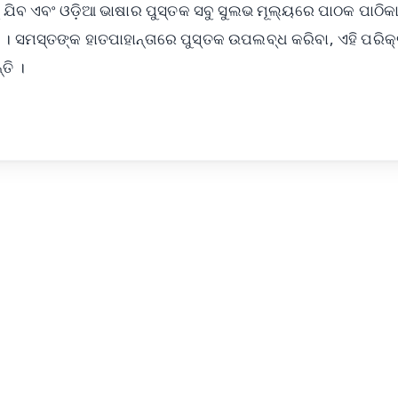
 ଯିବ ଏବଂ ଓଡ଼ିଆ ଭାଷାର ପୁସ୍ତକ ସବୁ ସୁଲଭ ମୂଲ୍ୟରେ ପାଠକ ପାଠିକା
ସମସ୍ତଙ୍କ ହାତପାହାନ୍ତାରେ ପୁସ୍ତକ ଉପଲବ୍ଧ କରିବା, ଏହି ପରିକ
ତି ।