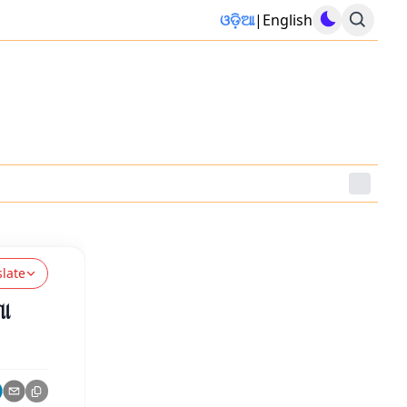
ଓଡ଼ିଆ
|
English
slate
ଣା