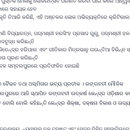
ପୁସ୍ତକ ମେଳାକୁ ଲୋକଉତ୍ସବ ପରିଣତ କରିବା ପାଇଁ କଲେ ଆହ୍ୱ
ିବାରେ ସହାୟକ ହେବ
ି ତିଆରି କରିଛି, ଏହି ଅଞ୍ଚଳର ଲୋକ ଅଭିବ୍ୟକ୍ତିରେ କ୍ରିଟିକାଲ ଥ
 ବିଦ୍ୟାରତ୍ନ, ପଦ୍ମଶ୍ରୀ ନରସିଂହ ପ୍ରସାଦ ଗୁରୁ, ପଦ୍ମଶ୍ରୀ ହ
ଦବୁଦ୍ଧ କରିଛନ୍ତି
ତେନ୍ଦ୍ର ହରିପାଲ ଏବଂ ଗୀତିକାର ମିତ୍ରଭାନୁ ଗଉନ୍ତିଆ ବିଭିନ୍ନ
ତା ପୂରଣ କରିଛନ୍ତି
ବଳ ସମ୍ବଲପୁରରେ ପ୍ରତିଫଳିତ ହୋଇଛି
ତିକ ବୈଭବ ତଥା ଅସ୍ମିତାର ଭବ୍ୟ ପ୍ରତୀକ । ରଙ୍ଗବତୀ ମୌଳିକ
ରରେ ଆଜି ସ୍ଥାପିତ ରଙ୍ଗବତୀ ଉତ୍କର୍ଷ କେନ୍ଦ୍ର ଓଡ଼ିଶାର କଳ
ବୋଲି ବୋଲି କହିଛନ୍ତି କେନ୍ଦ୍ର ଶିକ୍ଷା, ଦକ୍ଷତା ବିକାଶ ଓ ଉଦ୍ୟ
ତ୍ରଣାଳୟ, ନ୍ୟାସନାଲ ବୁକ୍ ଟ୍ରଷ୍ଟ ଏବଂ ସେତୁର ମିଳିତ ସହଭାଗିତାରେ