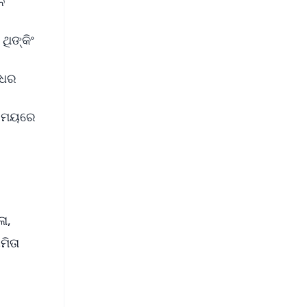
ାନ
ିଙ୍କିଂ
ଳଧର
 ସମୟରେ
ା,
ମିତା