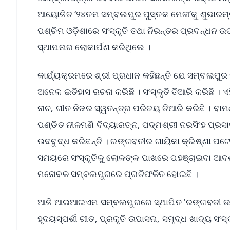
ଆୟୋଜିତ ‘୨୪ତମ ସମ୍ବଲପୁର ପୁସ୍ତକ ମେଳା’କୁ ଶୁଭାରମ
ପଶ୍ଚିମ ଓଡ଼ିଶାରେ ସଂସ୍କୃତି ତଥା ନିରନ୍ତର ପ୍ରବନ୍ଧନ 
ସ୍ଥାପନାର ଲୋକାର୍ପଣ କରିଥିଲେ ।
କାର୍ଯ୍ୟକ୍ରମରେ ଶ୍ରୀ ପ୍ରଧାନ କହିଛନ୍ତି ଯେ ସମ୍ବଲପୁ
ଅନେକ ଇତିହାସ ରଚନା କରିଛି । ସଂସ୍କୃତି ତିଆରି କରିଛି । 
ନାଚ, ଗୀତ ନିଜର ସ୍ୱତନ୍ତ୍ର ପରିଚୟ ତିଆରି କରିଛି । ବା
ପଣ୍ଡିତ ନୀଳମଣି ବିଦ୍ୟାରତ୍ନ, ପଦ୍ମଶ୍ରୀ ନରସିଂହ ପ୍ରସା
ଉଦବୁଦ୍ଧ କରିଛନ୍ତି । ରଙ୍ଗବତୀର ଗାୟିକା କ୍ରିଷ୍ଣା ପଟେ
ସମୟରେ ସଂସ୍କୃତିକୁ ଲୋକଙ୍କ ପାଖରେ ପହଞ୍ଚାଇବା ଆବଶ
ମନୋବଳ ସମ୍ବଲପୁରରେ ପ୍ରତିଫଳିତ ହୋଇଛି ।
ଆଜି ଆଇଆଇଏମ ସମ୍ବଲପୁରରେ ସ୍ଥାପିତ 'ରଙ୍ଗବତୀ ଉତ୍କର୍
ହୃଦୟସ୍ପର୍ଶୀ ଗୀତ, ପ୍ରକୃତି ଉପାସନା, ସମୃଦ୍ଧ ଖାଦ୍ୟ ସଂସ