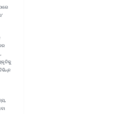
ଠାରେ
ର'
ର
ଚଳର
,
କୃତିକୁ
ିଭିନ୍ନ
୍ୟ,
ିବା