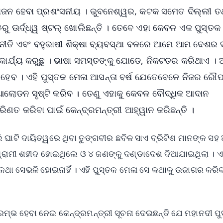
ୋଜନ ହେବା ପ୍ରଶଂସନୀୟ । ଭୁବନେଶ୍ୱର, କଟକ ସମେତ ଦିଲ୍ଲୀ ତ
ରୁ ଊର୍ଦ୍ଧ୍ୱ ଷ୍ଟଲ୍ ଖୋଲିଛନ୍ତି । ତେବେ ଏହା କେବଳ ଏକ ପୁସ୍ତକ
ା ନୀତି ଏବଂ ବହୁଭାଷୀ ଶିକ୍ଷା ବ୍ୟବସ୍ଥା ବଳରେ ଆମେ ଆମ ଦେଶର
ଁ କାର୍ଯ୍ୟ କରୁଛୁ । ଭାଷା ସମସ୍ତଙ୍କୁ ଯୋଡେ, ନିକଟତର କରିଥାଏ ।
 ହେବ । ଏହି ପୁସ୍ତକ ମେଳା ଆସନ୍ତା ବର୍ଷ ଯେତେବେଳେ ନିଜର ରୌପ
ୋଡନ ସୃଷ୍ଟି କରିବ । ତେଣୁ ଏହାକୁ କେବଳ ବୌଦ୍ଧିକ ଆଦାନ
ଣତ କରିବା ପାଇଁ କେନ୍ଦ୍ରମନ୍ତ୍ରୀ ଆହ୍ୱାନ କରିଛନ୍ତି ।
ାଟି ଦାୟିତ୍ୱରେ ଥିବା ତୁଙ୍ଗବୀର ଛବିଳ ସାଏ ବ୍ରିଟିଶ ମାନଙ୍କ ସହ
ରାମୀ ଶହୀଦ ହୋଇଥିଲେ ଓ ୪ ଜଣଙ୍କୁ ଦଣ୍ଡାଦେଶ ଦିଆଯାଇଥିଲା । ଏ
ଥା ସେଭଳି ହୋଇନାହିଁ । ଏହି ପୁସ୍ତକ ମେଳା ସେ କଥାକୁ ଉଜାଗର କରି
ରମ୍ଭ ହେବା ନେଇ କେନ୍ଦ୍ରମନ୍ତ୍ରୀ ସୂଚନା ଦେଇଛନ୍ତି ଯେ ମହାନଦୀ ପ