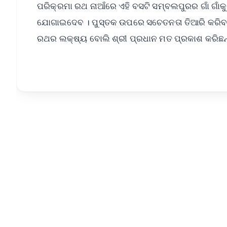
ପରିକ୍ରମା ରଥ ନାଆଁରେ ଏହି ବସଟି ସମ୍ବଲପୁରର ଗାଁ ଗାଁକୁ
ଯୋଗାଇଦେବ । ପୁସ୍ତକ ଉପରେ ସଚେତନତା ତିଆରି କରିବ । 
ରଥର ଲକ୍ଷ୍ୟ ବୋଲି ଶ୍ରୀ ପ୍ରଧାନ ମତ ପ୍ରକାଶ କରିଛନ୍