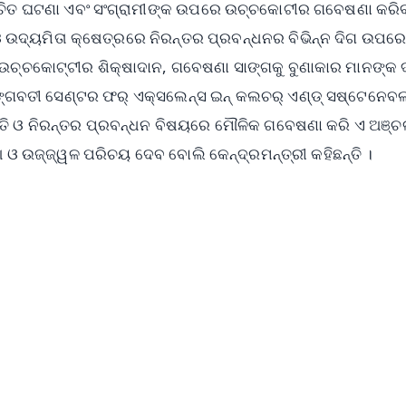
ାଲୋଚିତ ଘଟଣା ଏବଂ ସଂଗ୍ରାମୀଙ୍କ ଉପରେ ଉଚ୍ଚକୋଟୀର ଗବେଷଣା କରି
 ଉଦ୍ୟମିତା କ୍ଷେତ୍ରରେ ନିରନ୍ତର ପ୍ରବନ୍ଧନର ବିଭିନ୍ନ ଦିଗ ଉପର
ଚକୋଟ୍ଟୀର ଶିକ୍ଷାଦାନ, ଗବେଷଣା ସାଙ୍ଗକୁ ବୁଣାକାର ମାନଙ୍କ 
ହି ରଙ୍ଗବତୀ ସେଣ୍ଟର ଫର୍ ଏକ୍ସଲେନ୍ସ ଇନ୍ କଲଚର୍ ଏଣ୍ଡ୍ ସଷ୍ଟେନେବ
କୃତି ଓ ନିରନ୍ତର ପ୍ରବନ୍ଧନ ବିଷୟରେ ମୌଳିକ ଗବେଷଣା କରି ଏ ଅଞ୍
ଆ ଓ ଉଜ୍ଜ୍ୱଳ ପରିଚୟ ଦେବ ବୋଲି କେନ୍ଦ୍ରମନ୍ତ୍ରୀ କହିଛନ୍ତି ।
✨
📺 Live TV and Breaking News
⭐
⭐
⭐
⭐
4.8 Rating
50K+ Download
OS - Scan QR