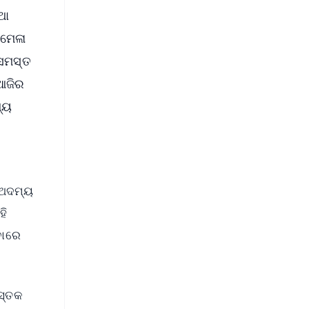
ଥା
 ମେଳା
 ସମସ୍ତ
 ଆଜିର
୍ୟ
 ଅଦମ୍ୟ
ହି
ବାରେ
ୁସ୍ତକ