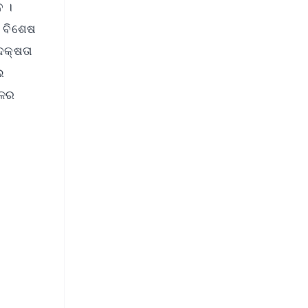
ବ ।
େ ବିଶେଷ
ଦକ୍ଷତା
ଲ
ଚଳର
FREE
⭐
s