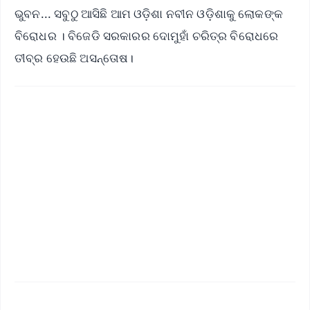
ଭୁବନ... ସବୁଠୁ ଆସିଛି ଆମ ଓଡ଼ିଶା ନବୀନ ଓଡ଼ିଶାକୁ ଲୋକଙ୍କ
ବିରୋଧର । ବିଜେଡି ସରକାରର ଦୋମୁହାଁ ଚରିତ୍ର ବିରୋଧରେ
ତୀବ୍ର ହେଉଛି ଅସନ୍ତୋଷ।