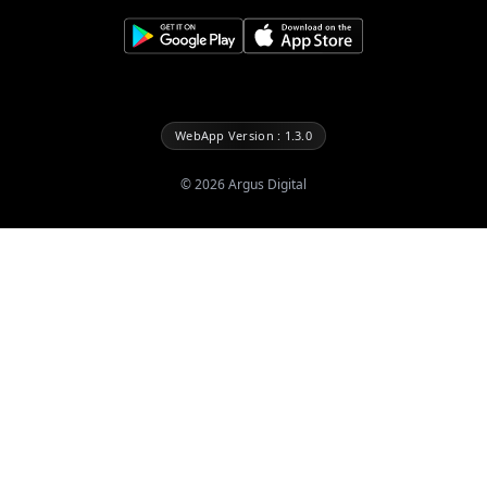
WebApp Version : 1.3.0
©
2026
Argus Digital