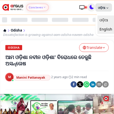
Conclaves
ଓଡ଼ିଆ
ଓଡ଼ିଆ
Argus Agri Vikas
English
Odisha
Argus Nari Shakti
Dissatisfaction-is-growing-against-aam-odisha-naveen-odisha
Translate
Argus Education Next
ODISHA
ଆମ ଓଡ଼ିଶା ନବୀନ ଓଡ଼ିଶା' ବିରୋଧରେ ତେଜୁଛି
Argus Health Connect
ଅସନ୍ତୋଷ
Argus Swaad Odisha
M
·
2 years ago
·
2
min read
Manini Pattanayak
Argus Chalo Dekhein Apna Desh