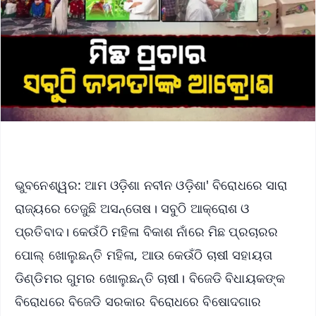
ଭୁବନେଶ୍ୱର: ଆମ ଓଡ଼ିଶା ନବୀନ ଓଡ଼ିଶା' ବିରୋଧରେ ସାରା
ରାଜ୍ୟରେ ତେଜୁଛି ଅସନ୍ତୋଷ। ସବୁଠି ଆକ୍ରୋଶ ଓ
ପ୍ରତିବାଦ। କେଉଁଠି ମହିଳା ବିକାଶ ନାଁରେ ମିଛ ପ୍ରଚାରର
ପୋଲ୍ ଖୋଲୁଛନ୍ତି ମହିଳା, ଆଉ କେଉଁଠି ଚାଷୀ ସହାୟତା
ଡିଣ୍ଡିମର ଗୁମର ଖୋଲୁଛନ୍ତି ଚାଷୀ। ବିଜେଡି ବିଧାୟକଙ୍କ
ବିରୋଧରେ ବିଜେଡି ସରକାର ବିରୋଧରେ ବିଷୋଦଗାର