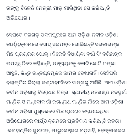
ତାଙ୍କୁ ବିଜେଡି ନେତ୍ରୀ ମାଡ଼ ମାରିଥିବା ସେ କରିଛନ୍ତି
ଅଭିଯୋଗ।
ସେପଟେ ବରଗଡ଼ ପଦମପୁରରେ ଆମ ଓଡ଼ିଶା ନବୀନ ଓଡ଼ିଶା
କାର୍ଯ୍ୟକ୍ରମରେ ଖୋଦ୍ ସରପଞ୍ଚ ଖୋଲିଛନ୍ତି ସରକାରଙ୍କ
ମିଛ ପ୍ରଚାରର ପୋଲ୍। ବିଜେଡି ବିଧାୟିକା ବର୍ଷା ସିଂ ବରିହାଙ୍କ
ଉପସ୍ଥିତିରେ କହିଛନ୍ତି, ପଞ୍ଚାୟତକୁ କୋଟି କୋଟି ଟଙ୍କା
ଆସୁଛି, କିନ୍ତୁ ଉନ୍ନୟନମୂଳକ କାମର ଦେଖାନାହିଁ। ସେହିପରି
ବଲାଙ୍ଗିର ଜିଲ୍ଲା କଣ୍ଟାବାଂଝିରେ ସାମ୍ନାକୁ ଆସିଛି, ଆମ ଓଡ଼ିଶା
ନବୀନ ଓଡ଼ିଶାକୁ ବିରୋଧର ଚିତ୍ର। ସ୍ଥାନୀୟ ମହଖଣ୍ଡ ନବଦୁର୍ଗା
ମନ୍ଦିର ଓ ନାନ୍ଦୋଳ ଗାଁ ଜଗନ୍ନାଥ ମନ୍ଦିର ନାଁରେ ଆମ ଓଡ଼ିଶା
ନବୀନ ଓଡ଼ିଶା ପୁସ୍ତକରେ ମିଛ ପ୍ରଚାର କରାଯାଇଥିବା
ଅଭିଯୋଗରେ କାର୍ଯ୍ୟକ୍ରମରେ ପ୍ରତିବାଦ କରିଛନ୍ତି ଜନତା।
କଳାହାଣ୍ଡିର ଜୁନାଗଡ଼, ମୟୁରଭଞ୍ଜର ବଡ଼ସାହି, ଢେଙ୍କାନାଳର