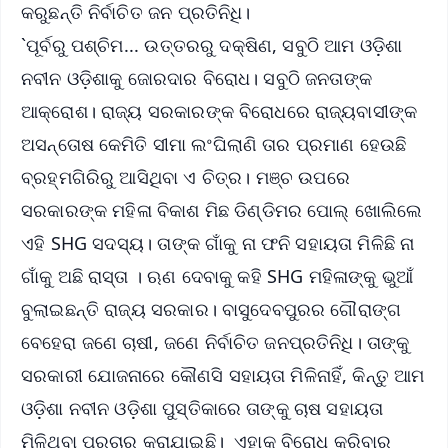
କରୁଛନ୍ତି ନିର୍ବାଚିତ ଜନ ପ୍ରତିନିଧି।
`ପୂର୍ବରୁ ପଶ୍ଚିମ... ଉତ୍ତରରୁ ଦକ୍ଷିଣ, ସବୁଠି ଆମ ଓଡ଼ିଶା
ନବୀନ ଓଡ଼ିଶାକୁ ଜୋରଦାର ବିରୋଧ। ସବୁଠି ଜନତାଙ୍କ
ଆକ୍ରୋଶ। ରାଜ୍ୟ ସରକାରଙ୍କ ବିରୋଧରେ ରାଜ୍ୟବାସୀଙ୍କ
ଅସନ୍ତୋଷ କେମିତି ସୀମା ଲଂଘିଲାଣି ତାର ପ୍ରମାଣ ହେଉଛି
ବ୍ରହ୍ମଗିରିରୁ ଆସିଥିବା ଏ ଚିତ୍ର। ମଞ୍ଚ ଉପରେ
ସରକାରଙ୍କ ମହିଳା ବିକାଶ ମିଛ ଡିଣ୍ଡିମର ପୋଲ୍ ଖୋଲିଲେ
ଏହି SHG ସଦସ୍ୟ। ତାଙ୍କ ଗାଁକୁ ନା ଫନି ସହାୟତା ମିଳିଛି ନା
ଗାଁକୁ ଅଛି ରାସ୍ତା । ଋଣ ଦେବାକୁ କହି SHG ମହିଳାଙ୍କୁ ଭୁଆଁ
ବୁଲାଇଛନ୍ତି ରାଜ୍ୟ ସରକାର। ବାସୁଦେବପୁରର ଗୌରାଙ୍ଗ
ବେହେରା ଜଣେ ଚାଷୀ, ଜଣେ ନିର୍ବାଚିତ ଜନପ୍ରତିନିଧି। ତାଙ୍କୁ
ସରକାରୀ ଯୋଜନାରେ କୌଣସି ସହାୟତା ମିଳିନାହିଁ, କିନ୍ତୁ ଆମ
ଓଡ଼ିଶା ନବୀନ ଓଡ଼ିଶା ପୁସ୍ତିକାରେ ତାଙ୍କୁ ଚାଷ ସହାୟତା
ମିଳିଥିବା ପ୍ରଚାର କରାଯାଇଛି। ଏହାକୁ ବିରୋଧ କରିବାରୁ