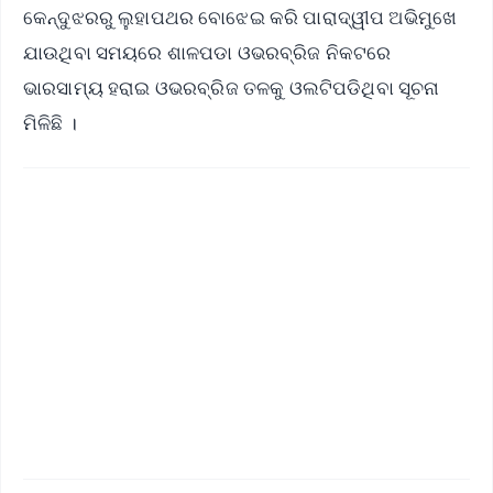
କେନ୍ଦୁଝରରୁ ଲୁହାପଥର ବୋଝେଇ କରି ପାରାଦ୍ୱୀପ ଅଭିମୁଖେ
ଯାଉଥିବା ସମୟରେ ଶାଳପଡା ଓଭରବ୍ରିଜ ନିକଟରେ
ଭାରସାମ୍ୟ ହରାଇ ଓଭରବ୍ରିଜ ତଳକୁ ଓଲଟିପଡିଥିବା ସୂଚନା
ମିଳିଛି ।