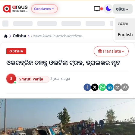
Conclaves
ଓଡ଼ିଆ
ଓଡ଼ିଆ
Argus Agri Vikas
English
Odisha
Driver-killed-in-truck-accident-
Argus Nari Shakti
Translate
ODISHA
Argus Education Next
ଓଭରବ୍ରିଜ ତଳକୁ ଓଲଟିଲା ଟ୍ରକ, ଡ୍ରାଇଭର ମୃତ
Argus Health Connect
S
·
2 years ago
Smruti Parija
Argus Swaad Odisha
Argus Chalo Dekhein Apna Desh