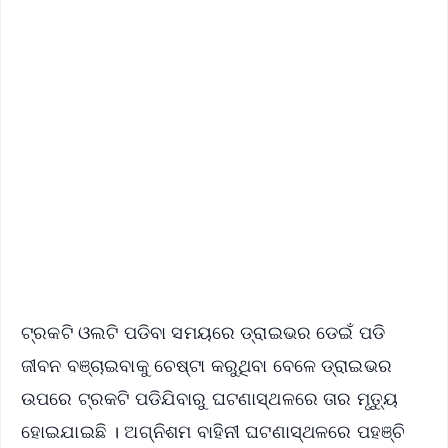
✨
📱 Get Argus News App
📰 60 Word News
🎬 Argus Podcast
📺 Live TV and Breaking News
🔔 Free Notification Alerts
Download Free:
Android - Scan QR
iOS - Scan QR
ଟ୍ରକଟି ଓଲଟି ପଡିବା ସମୟରେ ଡ୍ରାଇଭର ଡେଇଁ ପଡି
ଜୀବନ ବଞ୍ଚାଇବାକୁ ଚେଷ୍ଟା କରୁଥିବା ବେଳେ ଡ୍ରାଇଭର
ଉପରେ ଟ୍ରକଟି ପଡିଯିବାରୁ ଘଟଣାସ୍ଥଳରେ ତାର ମୃତ୍ୟୁ
ହୋଇଯାଇଛି । ଅଗ୍ନିଶମ ବାହିନୀ ଘଟଣାସ୍ଥଳରେ ପହଞ୍ଚି