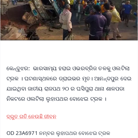
କେନ୍ଦୁଝର: ଭାରସାମ୍ୟ ହରାଇ ଓଭରବ୍ରିଜ ତଳକୁ ଓଲଟିଲା
ଟ୍ରକ । ଘଟଣାସ୍ଥଳରେ ଡ୍ରାଇଭର ମୃତ। ଆନନ୍ଦପୁର ଦେଇ
ଯାଇଥିବା ଜାତୀୟ ରାଜପଥ ୨୦ ର ଘସିପୁରା ଥାନା ଶାଳପଡା
ନିକଟରେ ଓଲଟିଲା ଲୁହାପଥର ବୋଝେଇ ଟ୍ରକ ।
ଦ୍ରୁତ ଗତି ନେଉଛି ଜୀବନ
OD 23A6971 ନମ୍ବର ଲୁହାପଥର ବୋଝେଇ ଟ୍ରକ