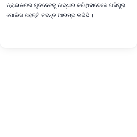
ଡ୍ରାଇଭରର ମୃତଦେହକୁ ଉଦ୍ଧାର କରିଥିବାବେଳେ ଘସିପୁରା
ପୋଲିସ ପହଞ୍ଚି ତଦନ୍ତ ଆରମ୍ଭ କରିଛି ।