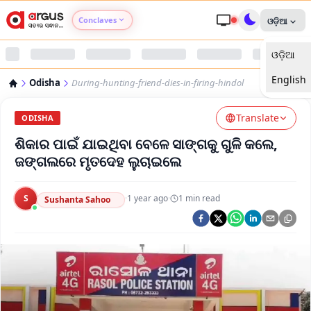
Conclaves
ଓଡ଼ିଆ
ଓଡ଼ିଆ
Argus Agri Vikas
English
Odisha
During-hunting-friend-dies-in-firing-hindol
Argus Nari Shakti
Translate
ODISHA
Argus Education Next
ଶିକାର ପାଇଁ ଯାଇଥିବା ବେଳେ ସାଙ୍ଗକୁ ଗୁଳି କଲେ,
ଜଙ୍ଗଲରେ ମୃତଦେହ ଲୁଚାଇଲେ
Argus Health Connect
S
·
1 year ago
·
1
min read
Sushanta Sahoo
Argus Swaad Odisha
Argus Chalo Dekhein Apna Desh