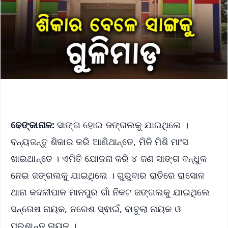
ଢେଙ୍କାନାଳ:
ସାଙ୍ଗ ହୋଇ ଜଙ୍ଗଲକୁ ଯାଇଥିଲେ ।
ବନ୍ୟଜନ୍ତୁ ଶିକାର କରି ଆଣିଥାନ୍ତେ, ମିଳି ମିଶି ମାଂସ
ଖାଇଥାନ୍ତେ । ଏମିତି ଯୋଜନା କରି ୪ ଜଣ ସାଙ୍ଗ ବନ୍ଧୁକ
ନେଇ ଜଙ୍ଗଲକୁ ଯାଇଥିଲେ । ଗୁରୁବାର ରାତିରେ ରାସୋଳ
ଥାନା କଦଳୀପାଳ ମାନପୁର ଗାଁ ନିକଟ ଜଙ୍ଗଲକୁ ଯାଇଥିଲେ
ସନ୍ତୋଷ ନାୟକ, ନରେଶ ସ୍ଵାଇଁ, ବାବୁଲା ନାୟକ ଓ
ପ୍ରଶାନ୍ତ ନାୟକ ।