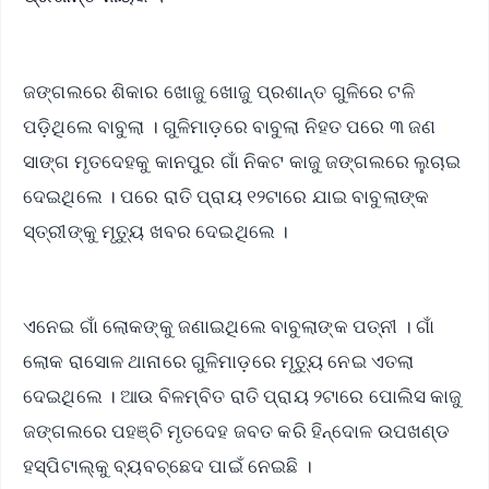
ଜଙ୍ଗଲରେ ଶିକାର ଖୋଜୁ ଖୋଜୁ ପ୍ରଶାନ୍ତ ଗୁଳିରେ ଟଳି
ପଡ଼ିଥିଲେ ବାବୁଲା । ଗୁଳିମାଡ଼ରେ ବାବୁଲା ନିହତ ପରେ ୩ ଜଣ
ସାଙ୍ଗ ମୃତଦେହକୁ କାନପୁର ଗାଁ ନିକଟ କାଜୁ ଜଙ୍ଗଲରେ ଲୁଚାଇ
ଦେଇଥିଲେ । ପରେ ରାତି ପ୍ରାୟ ୧୨ଟାରେ ଯାଇ ବାବୁଲାଙ୍କ
ସ୍ତ୍ରୀଙ୍କୁ ମୃତ୍ୟୁ ଖବର ଦେଇଥିଲେ ।
ଏନେଇ ଗାଁ ଲୋକଙ୍କୁ ଜଣାଇଥିଲେ ବାବୁଲାଙ୍କ ପତ୍ନୀ । ଗାଁ
ଲୋକ ରାସୋଳ ଥାନାରେ ଗୁଳିମାଡ଼ରେ ମୃତ୍ୟୁ ନେଇ ଏତଲା
ଦେଇଥିଲେ । ଆଉ ବିଳମ୍ବିତ ରାତି ପ୍ରାୟ ୨ଟାରେ ପୋଲିସ କାଜୁ
ଜଙ୍ଗଲରେ ପହଞ୍ଚି ମୃତଦେହ ଜବତ କରି ହିନ୍ଦୋଳ ଉପଖଣ୍ଡ
ହସ୍ପିଟାଲ୍‌କୁ ବ୍ୟବଚ୍ଛେଦ ପାଇଁ ନେଇଛି ।