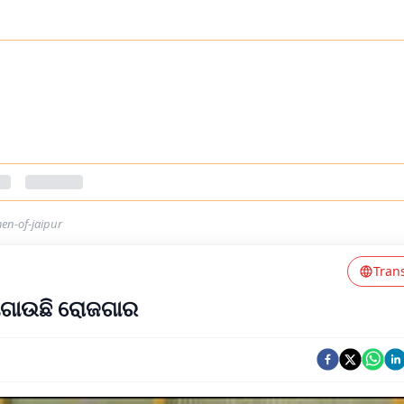
en-of-jaipur
Tran
ୋଗାଉଛି ରୋଜଗାର