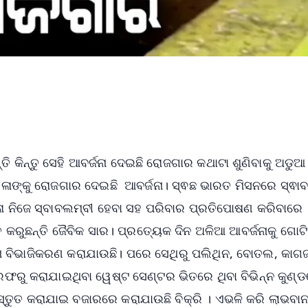
୍ତି କିନ୍ତୁ ସେହି ଆବର୍ଜନା ଦେଇଛି ରୋଜଗାର କଥାଟା ଶୁଣିବାକୁ ଅଡୁଆ
ଳାଙ୍କୁ ରୋଜଗାର ଦେଇଛି ଆବର୍ଜନା। ସ୍ଵଛ ଭାରତ ମିସନରେ ସ୍ଵାବ
ିଳା ନିଜେ ସ୍ବାବଲମ୍ବୀ ହେବା ସହ ପରିବାର ପ୍ରତିପୋଷଣ କରିବାରେ
ୁତ କରୁଛନ୍ତି ଜୈବିକ ସାର। ପ୍ରତ୍ୟେକ ଦିନ ଅଳିଆ ଆବର୍ଜନାକୁ ଗୋଟ
 ବିଭାଜିକରଣ କରାଯାଉଛି। ପରେ ସେଥିରୁ ପଲିଥିନ, ବୋତଲ, କାଗ
ରଫରୁ କରାଯାଇଥିବା ୱେଷ୍ଟ ସେଣ୍ଟର ଭିତରେ ଥିବା ବିଭିନ୍ନ କୁଣ୍
ସ୍ତୁତ କରାଯାଇ ବଜାରରେ କରାଯାଉଛି ବିକ୍ରି । ଏଭଳି କରି ଲାଭବା