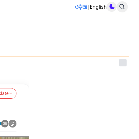
ଓଡ଼ିଆ
|
English
slate