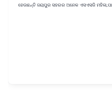
ହେଉଛନ୍ତି ଜୟପୁର ସହରର ଅନେକ ଏସଏସଜି ମହିଳା,ପା
📱 Get Argus News App
📰 60 Word News
🎬 Argus Podcast
🔔 Free Notification Alerts
Download Free:
Android - Scan QR
i