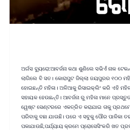
ଅର୍ଗସ ବ୍ୟୁରୋ:ଆବର୍ଜନା କଥା ଶୁଣିଲେ ସଭିଏଁ ନାକ ଟେକନ
ଲାଗିଲେ ବି ସତ। କୋରାପୁଟ ଜିଲ୍ଲା ଜୟପୁରର ୧୦୦ ମହି
ହୋଇଛନ୍ତି ମହିଳା। ଅଳିଆକୁ ରିସାଇକ୍ଲିଂ କରି ଏହି ମହ
ସହାୟକ ହେଉଛନ୍ତି। ଆବର୍ଜନା ରୁ ମହିଳା ମାନେ ପ୍ରସ୍ତ
ୱେଷ୍ଟ ସେଣ୍ଟରରେ ଏକତ୍ରିତ କରାଯାଇ ତାକୁ ପ୍ରଥମେ
ପରିବାକୁ ବଛା ଯାଉଛି। ପରେ ଏ ସବୁକୁ ପୌର ପାଳିକା ତ
ପକାଯାଉଛି,ପର୍ଯ୍ୟାୟ କ୍ରମେ ପ୍ରୋସେସିଂକରି ଖତ ପ୍ର