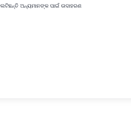
ଲଟିଛନ୍ତି ଅନ୍ୟମାନଙ୍କ ପାଇଁ ଉଦାହରଣ
✨
📺 Live TV and Breaking News
⭐
⭐
⭐
⭐
4.8 Rating
50K+ Download
OS - Scan QR