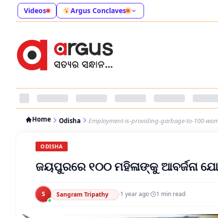
Videos
Argus Conclaves
Home
Odisha
Employment-is-providing-garbage-to-100-wom
ODISHA
ଜୟପୁରରେ ୧୦୦ ମହିଳାଙ୍କୁ ଆବର୍ଜନା ଯ
S
·
1 year ago
·
1
min read
Sangram Tripathy