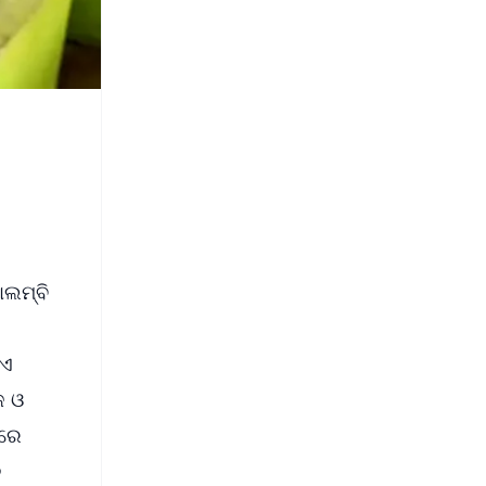
ାଲମ୍ବି
ିଏ
ଜ ଓ
ଡରେ
ନ