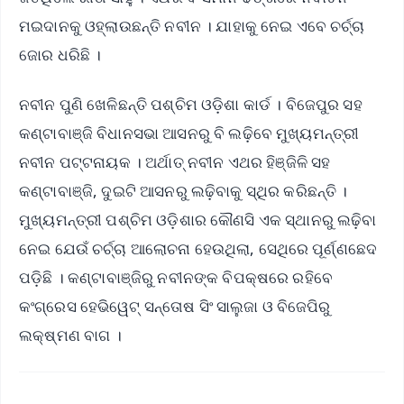
ମଇଦାନକୁ ଓହ୍ଲାଉଛନ୍ତି ନବୀନ । ଯାହାକୁ ନେଇ ଏବେ ଚର୍ଚ୍ଚା
ଜୋର ଧରିଛି ।
ନବୀନ ପୁଣି ଖେଳିଛନ୍ତି ପଶ୍ଚିମ ଓଡ଼ିଶା କାର୍ଡ । ବିଜେପୁର ସହ
କଣ୍ଟାବାଞ୍ଜି ବିଧାନସଭା ଆସନରୁ ବି ଲଢ଼ିବେ ମୁଖ୍ୟମନ୍ତ୍ରୀ
ନବୀନ ପଟ୍ଟନାୟକ । ଅର୍ଥାତ୍ ନବୀନ ଏଥର ହିଞ୍ଜିଳି ସହ
କଣ୍ଟାବାଞ୍ଜି, ଦୁଇଟି ଆସନରୁ ଲଢ଼ିବାକୁ ସ୍ଥିର କରିଛନ୍ତି ।
ମୁଖ୍ୟମନ୍ତ୍ରୀ ପଶ୍ଚିମ ଓଡ଼ିଶାର କୌଣସି ଏକ ସ୍ଥାନରୁ ଲଢ଼ିବା
ନେଇ ଯେଉଁ ଚର୍ଚ୍ଚା ଆଲୋଚନା ହେଉଥିଲା, ସେଥିରେ ପୂର୍ଣ୍ଣଛେଦ
ପଡ଼ିଛି । କଣ୍ଟାବାଞ୍ଜିରୁ ନବୀନଙ୍କ ବିପକ୍ଷରେ ରହିବେ
କଂଗ୍ରେସ ହେଭିୱେଟ୍ ସନ୍ତୋଷ ସିଂ ସାଲୁଜା ଓ ବିଜେପିରୁ
ଲକ୍ଷ୍ମଣ ବାଗ ।