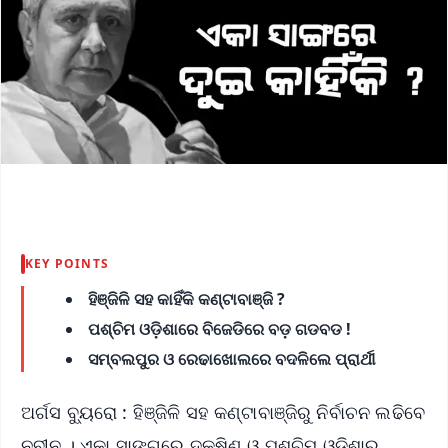
KEY POINTS
ହିଞ୍ଜିଳି ସହ କାହିଁକି କଣ୍ଟାବାଞ୍ଜି ?
ପଶ୍ଚିମ ଓଡ଼ିଶାରେ ବିଜେଡିରେ ବଡ଼ ଗଡବଡ !
ସମ୍ବଲପୁର ଓ ରେଢାଖୋଲରେ ବଦଳିଲେ ପ୍ରାର୍ଥୀ
ଅର୍ଗସ ବ୍ୟୁରୋ : ହିଞ୍ଜିଳି ସହ କଣ୍ଟାବାଞ୍ଜିରୁ ନିର୍ବାଚନ ଲଢିବେ
ନବୀନ । ଏକା ସାଙ୍ଗରେ ଦକ୍ଷିଣ ଓ ପଶ୍ଚିମ ଓଡ଼ିଶାରୁ