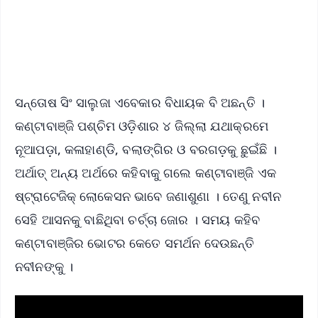
Android - Scan QR
iOS - Scan QR
ସନ୍ତୋଷ ସିଂ ସାଲୁଜା ଏବେକାର ବିଧାୟକ ବି ଅଛନ୍ତି ।
କଣ୍ଟାବାଞ୍ଜି ପଶ୍ଚିମ ଓଡ଼ିଶାର ୪ ଜିଲ୍ଲା ଯଥାକ୍ରମେ
ନୂଆପଡ଼ା, କଳାହାଣ୍ଡି, ବଲାଙ୍ଗିର ଓ ବରଗଡ଼କୁ ଛୁଇଁଛି ।
ଅର୍ଥାତ୍ ଅନ୍ୟ ଅର୍ଥରେ କହିବାକୁ ଗଲେ କଣ୍ଟାବାଞ୍ଜି ଏକ
ଷ୍ଟ୍ରାଟେଜିକ୍ ଲୋକେସନ ଭାବେ ଜଣାଶୁଣା । ତେଣୁ ନବୀନ
ସେହି ଆସନକୁ ବାଛିଥିବା ଚର୍ଚ୍ଚା ଜୋର । ସମୟ କହିବ
କଣ୍ଟାବାଞ୍ଜିର ଭୋଟର କେତେ ସମର୍ଥନ ଦେଉଛନ୍ତି
ନବୀନଙ୍କୁ ।