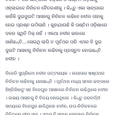
ଓହ୍ଲାଇବେ ନିର୍ବାଚନ ବୈତରଣୀକୁ । କିନ୍ତୁ ଏକା ସାଙ୍ଗରେ
କାହିଁକି ଦୁଇଦୁଇଟି ଆସନରୁ ନିର୍ବାଚନ ଲଢିବେ ନବୀନ ତାହାକୁ
ନେଇ ପ୍ରଶ୍ନ ଉଠିଲାଣି । କୁହାଯାଉଛି କି ପଶ୍ଚିମ ଓଡ଼ିଶାରେ
ଦଳର ସ୍ଥିତି ଠିକ୍‌ ନାହିଁ । ଏକଥା ନବୀନ ଭଲରେ
ଜାଣିଛନ୍ତି....ସେଇଥି ଲାଗି ତ ପୂର୍ବଥର ପରି ଏଥର ବି ଦୁଇ
ଦୁଇଟି ଆସନରୁ ନିର୍ବାଚନ ଲଢିବାକୁ ପ୍ରସ୍ତୁତ ହୋଇଛନ୍ତି
ନବୀନ ।
ବିଜେଡି ସୁପ୍ରିମୋ ନବୀନ ପଟ୍ଟନାୟକ । ଲଗାତାର ଷଷ୍ଠଥର
ନିର୍ବାଚନ ଲଢିବାକୁ ଯାଉଛନ୍ତି । ପୂର୍ବଥର ମଧ୍ୟ ସମାନ ଢଙ୍ଗରେ
ହିଞ୍ଜିଳିକାଟୁ ସହ ବିଜେପୁର ଆସନରେ ନିର୍ବାଚନ ଲଢିଥିଲେ ନବୀନ
। ଉଭୟ ଆସନରୁ ବି ବିଜୟ ହୋଇଥିଲେ । କିନ୍ତୁ ପରବର୍ତ୍ତୀ
ସମୟରେ ବିଜେପୁର ଛାଡିଥିଲେ ନବୀନ, ଉପ-ନିର୍ବାଚନରେ
ଜିତିଥିଲେ ରୀତା ସାହୁ । ଏଥର ବି ସମାନ ଢଙ୍ଗରେ ନିର୍ବାଚନ