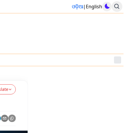
ଓଡ଼ିଆ
|
English
slate