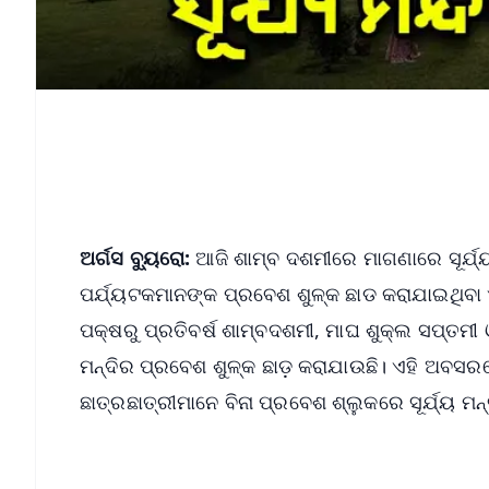
ଅର୍ଗସ ବ୍ୟୁରୋ:
ଆଜି ଶାମ୍ବ ଦଶମୀରେ ମାଗଣାରେ ସୂର୍ଯ୍
ପର୍ଯ୍ୟଟକମାନଙ୍କ ପ୍ରବେଶ ଶୁଳ୍କ ଛାଡ କରାଯାଇଥିବା
ପକ୍ଷରୁ ପ୍ରତିବର୍ଷ ଶାମ୍ବଦଶମୀ, ମାଘ ଶୁକ୍ଲ ସପ୍ତମୀ
ମନ୍ଦିର ପ୍ରବେଶ ଶୁଳ୍କ ଛାଡ଼ କରାଯାଉଛି। ଏହି ଅବସର
ଛାତ୍ରଛାତ୍ରୀମାନେ ବିନା ପ୍ରବେଶ ଶ୍ଲୁକରେ ସୂର୍ଯ୍ୟ ମନ