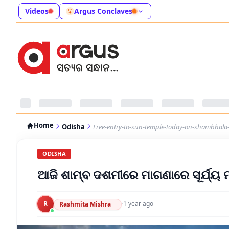
Videos
Argus Conclaves
Home
Odisha
Free-entry-to-sun-temple-today-on-shambhal
ODISHA
ଆଜି ଶାମ୍ବ ଦଶମୀରେ ମାଗଣାରେ ସୂର୍ଯ୍ୟ 
R
·
1 year ago
Rashmita Mishra