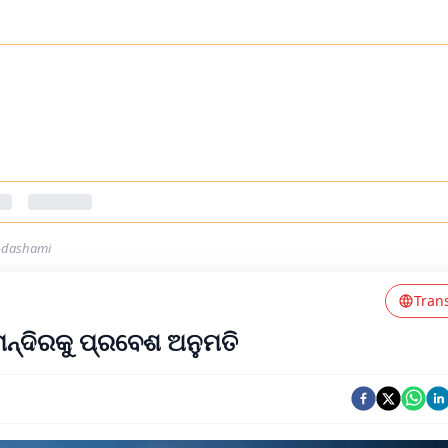
a-dashami
Tran
ମନ୍ଦିରକୁ ପ୍ରବେଶ ଅନୁମତି