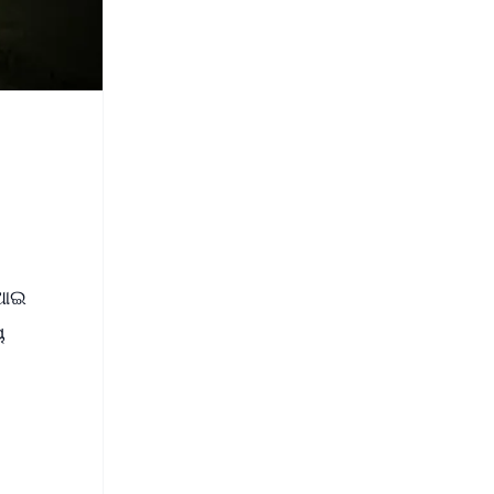
ସଆଇ
ୟ