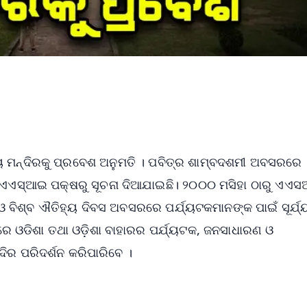
ୟ ମନ୍ଦିରକୁ ପ୍ରବେଶ ଅନୁମତି । ପବିତ୍ର ଶାମ୍ବଦଶମୀ ଅବସରରେ
 ଏଏସ୍‌ଆଇ ପକ୍ଷରୁ ସୂଚନା ଦିଆଯାଇଛି। ୨୦୦୦ ମସିହା ଠାରୁ ଏଏ
 ଓ ବିଶ୍ବ ଐତିହ୍ୟ ଦିବସ ଅବସରରେ ପର୍ଯ୍ୟଟକମାନଙ୍କ ପାଇଁ ସୂର୍ଯ୍
ରେ ଓଡିଶା ତଥା ଓଡ଼ିଶା ବାହାରର ପର୍ଯ୍ୟଟକ, ଜନସାଧାରଣ ଓ
୍ଦିର ପରିଦର୍ଶନ କରିପାରିବେ ।