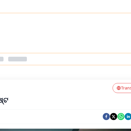
Tran
ଷ୍ଟ