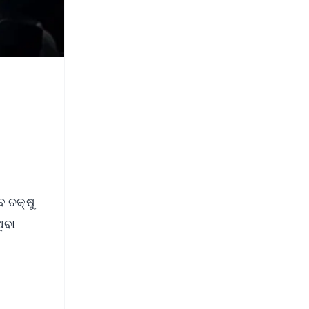
 ଚକ୍ଷୁ
ିବା