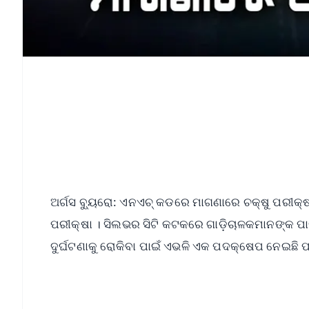
ଅର୍ଗସ ବ୍ୟୁରୋ: ଏନଏଚ୍ କଡରେ ମାଗଣାରେ ଚକ୍ଷୁ ପରୀକ
ପରୀକ୍ଷା । ସିଲଭର ସିଟି କଟକରେ ଗାଡ଼ିଚାଳକମାନଙ୍କ ପା
ଦୁର୍ଘଟଣାକୁ ରୋକିବା ପାଇଁ ଏଭଳି ଏକ ପଦକ୍ଷେପ ନେଇଛି 