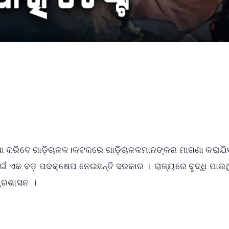
୍ଷା କରିବେ ଗାଡ଼ିଚାଳକ।କଟକରେ ଗାଡ଼ିଚାଳକମାନଙ୍କର ମାଗଣା କରାଯିବ
ଇଁ ଏକ ବଡ଼ ପଦକ୍ଷେପ ନେଇଛନ୍ତି ସରକାର । ରାଜ୍ୟରେ ବୃଦ୍ଧି ପାଉଥ
ପ୍ରଶାସନ ।