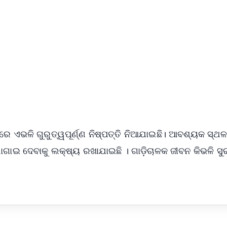
✨
📺 Live TV and Breaking News
⭐
⭐
⭐
⭐
4.8 Rating
50K+ Download
OS - Scan QR
 ଏଭଳି ଗୁରୁତ୍ୱପୂର୍ଣ୍ଣ ନିଷ୍ପତ୍ତି ନିଆଯାଇଛି। ଆବଶ୍ୟକ ସ୍ଥ
ଯୋଗାଇ ଦେବାକୁ ଲକ୍ଷ୍ୟ ରଖାଯାଇଛି । ଗାଡ଼ିଚାଳକ ଜୀବନ କିଭଳି ସୁ