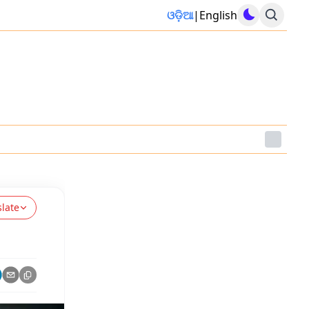
ଓଡ଼ିଆ
|
English
slate