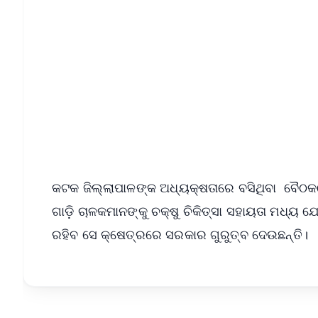
📱 Get Argus News App
📰 60 Word News
🎬 Argus Podcast
🔔 Free Notification Alerts
Download Free:
Android - Scan QR
i
କଟକ ଜିଲ୍ଲାପାଳଙ୍କ ଅଧ୍ୟକ୍ଷତାରେ ବସିଥିବା ବୈଠକରେ
ଗାଡ଼ି ଚାଳକମାନଙ୍କୁ ଚକ୍ଷୁ ଚିକିତ୍ସା ସହାୟତା ମଧ୍ୟ 
ରହିବ ସେ କ୍ଷେତ୍ରରେ ସରକାର ଗୁରୁତ୍ବ ଦେଉଛନ୍ତି।