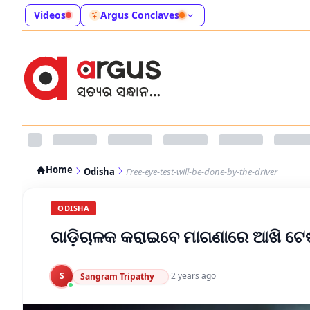
Videos
Argus Conclaves
Home
Odisha
Free-eye-test-will-be-done-by-the-driver
ODISHA
ଗାଡ଼ିଚାଳକ କରାଇବେ ମାଗଣାରେ ଆଖି ଟେ
S
·
2 years ago
Sangram Tripathy