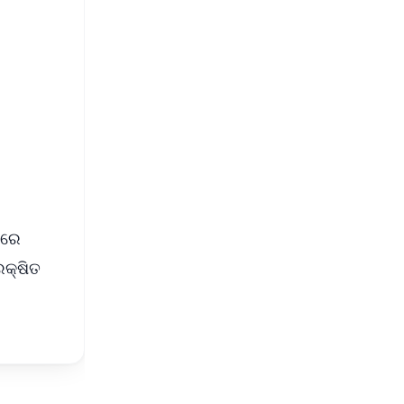
FREE
⭐
s
ଳରେ
ରକ୍ଷିତ