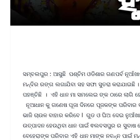
ସମ୍ବଲପୁର : ଆସୁଛି ପଶ୍ଚିମ ଓଡିଶାର ଗଣପର୍ବ ନୂଆଁ
ମନ୍ଦିର ରଙ୍ଗ ଲଗାଯିବା ସହ ସଫା ସୁତରା କରାଯାଇଛି 
ପହଞ୍ଚିଛି । ଏହି ଧାନ ମା ସମଲେଇ ଙ୍କ ଠାରେ ଲାଗି ହେ
ନୂଆଧାନ କୁ ଗଣେଷ ପୂଜା ଦିନରେ ପୂଜକଙ୍କ ପରିବାର ବ
ଭାଜି ଚାଉଳ ବାହାର କରିବେ l ଗୁଡ ଓ ଘିଅ ଦେଇ ନୁଆଁଖା
ଉତ୍ପାଦନ ହେଉଥିବା ଧାନ ପାଇଁ ଵଲବସପୁର ର ସୁବାଷ ବେହ
ବେହେରାଙ୍କ ପରିବାର ଏହି ଧାନ ମାଙ୍କ ନବନ୍ନ ପାଇଁ ମନ