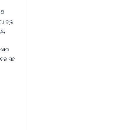
ରି
ମା ଙ୍କ
ଖ୍ୟ
ଆଁଖାଇ
୍ଚନା ସହ