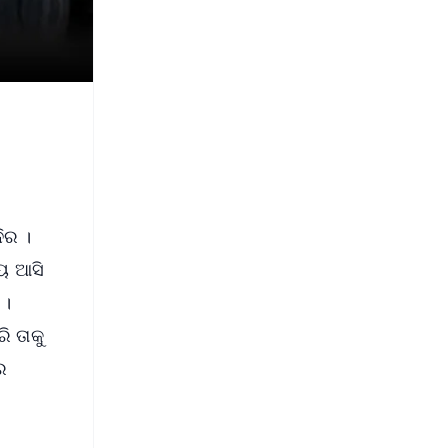
ିର ।
୍ୟ ଆସି
 ।
 ତାକୁ
େ