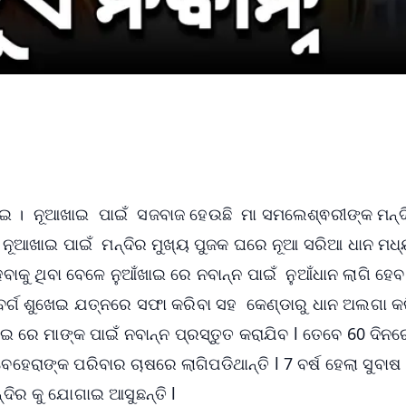
ଖାଇ । ନୂଆଖାଇ ପାଇଁ ସଜବାଜ ହେଉଛି ମା ସମଲେଶ୍ଵରୀଙ୍କ ମନ୍ଦ
। ନୂଆଖାଇ ପାଇଁ ମନ୍ଦିର ମୁଖ୍ୟ ପୁଜକ ଘରେ ନୂଆ ସରିଆ ଧାନ ମଧ
ବାକୁ ଥିବା ବେଳେ ନୁଆଁଖାଇ ରେ ନବାନ୍ନ ପାଇଁ ନୁଆଁଧାନ ଲାଗି ହେବ
ର୍ଗ ଶୁଖେଇ ଯତ୍ନରେ ସଫା କରିବା ସହ କେଣ୍ଡାରୁ ଧାନ ଅଲଗା କରି
ଇ ରେ ମାଙ୍କ ପାଇଁ ନବାନ୍ନ ପ୍ରସ୍ତୁତ କରାଯିବ l ତେବେ 60 ଦିନର
େରାଙ୍କ ପରିବାର ଚାଷରେ ଲାଗିପଡିଥାନ୍ତି l 7 ବର୍ଷ ହେଲା ସୁବାଷ
୍ଦିର କୁ ଯୋଗାଇ ଆସୁଛନ୍ତି l