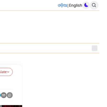
ଓଡ଼ିଆ
|
English
slate