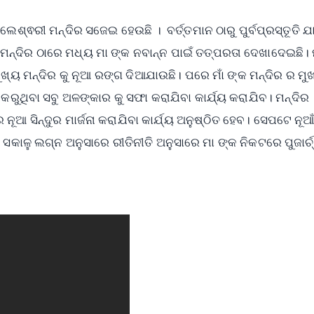
ଶ୍ଵରୀ ମନ୍ଦିର ସଜେଇ ହେଉଛି । ବର୍ତ୍ତମାନ ଠାରୁ ପୁର୍ବପ୍ରସ୍ତୂତି ଯା
 ମନ୍ଦିର ଠାରେ ମଧ୍ୟ ମା ଙ୍କ ନବାନ୍ନ ପାଇଁ ତତ୍ପରତା ଦେଖାଦେଇଛି। 
ମୁଖ୍ୟ ମନ୍ଦିର କୁ ନୂଆ ରଙ୍ଗ ଦିଆଯାଉଛି। ପରେ ମାଁ ଙ୍କ ମନ୍ଦିର ର ମୁ
କରୁଥିବା ସବୁ ଅଳଙ୍କାର କୁ ସଫା କରାଯିବା କାର୍ଯ୍ୟ କରାଯିବ। ମନ୍ଦିର
ନୂଆ ସିନ୍ଦୁର ମାର୍ଜନା କରାଯିବା କାର୍ଯ୍ୟ ଅନୁଷ୍ଠିତ ହେବ। ସେପଟେ ନୂ
କାଳୁ ଲଗ୍ନ ଅନୁସାରେ ରୀତିନୀତି ଅନୁସାରେ ମା ଙ୍କ ନିକଟରେ ପୁଜାର୍ଚ