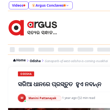
Videos
Argus Conclaves
Home
Odisha
Ganaparb-of-west-odisha-is-coming-nuakhai
ODISHA
ସରିଆ ଧାନରେ ପ୍ରସ୍ତୁତ ହୁଏ ନବାନ୍ନ
M
·
1 year ago
·
2
min read
Manini Pattanayak