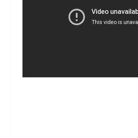
📱 Get Argus News App
📰 60 Word News
🎬 Argus Podcast
🔔 Free Notification Alerts
Download Free: