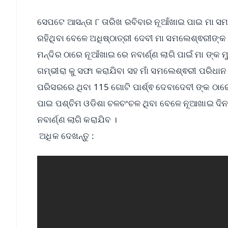
ସେପଟେ ଆସନ୍ତା ୮ ତାରିଖ ରବିବାର ନୂଆଁଖାଇ ପାଇ ମା ସମଲେ
ର‌ହିଥିବା ବେଳେ ଅଧିଷ୍ଠାତ୍ରୀ ଦେବୀ ମା ସମଲେଶ୍ଵରୀଙ୍କ
ମନ୍ଦିର ଠାରେ ନୂଆଁଖାଇ ରେ ନବାର୍ଣ୍ଣ ଲାଗି ପାଇଁ ମା ଙ୍କ 
ଗମ୍ଭୀରା କୁ ସଫା କରାଯିବା ସହ ମାଁ ସମଲେଶ୍ଵରୀ ପରିଧାନ 
ପରିସରରେ ଥିବା 115 ଗୋଟି ପାର୍ଶ୍ଵ ଦେବାଦେବୀ ଙ୍କ ଠାରେ 
ପାଇ ପଶ୍ଚିମ ଓଡିଶା ଚଳଚଂଚଳ ଥିବା ବେଳେ ନୂଆଖାଇ ଦିନ ସ
ନବାର୍ଣ୍ଣ ଲାଗି କରାଯିବ ।
ଅଧିକ ଦେଖନ୍ତୁ :