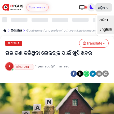
Conclaves
ଓଡ଼ିଆ
ଓଡ଼ିଆ
Argus Agri Vikas
English
Odisha
Good-news-for-people-who-have-taken-home-loans
Argus Nari Shakti
Translate
ODISHA
Argus Education Next
ଘର ଋଣ କରିଥିବା ଲୋକଙ୍କ ପାଇଁ ଖୁସି ଖବର
Argus Health Connect
R
·
1 year ago
·
1
min read
Ritu Das
Argus Swaad Odisha
Argus Chalo Dekhein Apna Desh