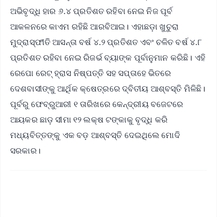
ଅଭିବୃଦ୍ଧି ହାର ୬.୪ ପ୍ରତିଶତ ରହିବା ନେଇ ନିଜ ପୂର୍ବ
ଆକଳନରେ କାଏମ ରହିଛି ଆରବିଆଇ। ଏହାଛଡ଼ା ଖୁଚୁରା
ମୁଦ୍ରାସ୍ଫୀତି ଆସନ୍ତା ବର୍ଷ ୪.୨ ପ୍ରତିଶତ ଏବଂ ଚଳିତ ବର୍ଷ ୪.୮
ପ୍ରତିଶତ ରହିବା ନେଇ ରିଜର୍ଭ ବ୍ୟାଙ୍କ ପୂର୍ବାନୁମାନ କରିଛି। ଏହି
ରେପୋ ରେଟ୍ ହ୍ରାସ ନିଷ୍ପତ୍ତି ସହ ସପ୍ତାହେ ଭିତରେ
ଦେଶବାସୀଙ୍କୁ ଆର୍ଥିକ କ୍ଷେତ୍ରରେ ଦ୍ବିତୀୟ ଆଶ୍ବସ୍ତି ମିଳିଛି।
ପୂର୍ବରୁ ଫେବ୍ରୁଆରୀ ୧ ତାରିଖରେ କେନ୍ଦ୍ରୀୟ ବଜେଟରେ
ଆୟକର ଛାଡ଼ ସୀମା ୧୨ ଲକ୍ଷ ଟଙ୍କାକୁ ବୃଦ୍ଧି କରି
ମଧ୍ୟବିତ୍ତଙ୍କୁ ଏକ ବଡ଼ ଆଶ୍ବସ୍ତି ଦେଇଥିଲେ ମୋଦି
ସରକାର।