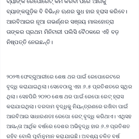
ବ୍ୟାଙ୍କ ରେପୋରେଟ୍ କମ କରିବା ପରେ ଆଗକୁ
ବ୍ୟାଙ୍କଗୁଡ଼ିକ ବି ବିଭିନ୍ନ ଋଣର ସୁଧ ହାର ହ୍ରାସ କରିବେ।
ଆରବିଆଇର ନୂଆ ଗଭର୍ଣ୍ଣର ସଞ୍ଜୟ ମାଲହୋତ୍ରା
ତାଙ୍କର ପ୍ରଥମ ମିନିଟାରୀ ପଲିସି ବୈଠକରେ ଏହି ବଡ଼
ନିଷ୍ପତ୍ତି ନେଇଛନ୍ତି।
୨୦୨୩ ଫେବ୍ରୁଆରୀରେ ଶେଷ ଥର ପାଇଁ ରେପୋରେଟରେ
ବୃଦ୍ଧି କରାଯାଇଥିଲା। ସେବେଠାରୁ ଏହା ୬.୫ ପ୍ରତିଶତରେ ସ୍ଥିର
ଥିଲା। ସେହପିରି ୨୦୨୦ ଶେଷ ଥର ପାଇଁ ରେପୋ ରେଟ୍ ହ୍ରାସ
କରାଯାଇଥିଲା। ଦରଦାମ ବୃଦ୍ଧିକୁ ନିୟନ୍ତ୍ରଣରେ ରଖିବା ପାଇଁ
ଆରବିଆଇ ସାଧାରଣତଃ ରେପୋ ରେଟ୍ ବୃଦ୍ଧି କରିଥାଏ। ଏଥିସହ
ଆସନ୍ତା ଆର୍ଥିକ ବର୍ଷରେ ଦେଶର ଅଭିବୃଦ୍ଧି ହାର ୬.୭ ପ୍ରତିଶତ
ରହିବ ବୋଲି ପୂର୍ବାନୁମାନ କରାଯାଇଛି। ଅବଶ୍ୟ ଚଳିତ ବର୍ଷ