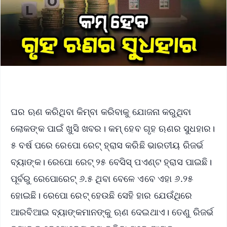
ଘର ଋଣ କରିଥିବା କିମ୍ବା କରିବାକୁ ଯୋଜନା କରୁଥିବା
ଲୋକଙ୍କ ପାଇଁ ଖୁସି ଖବର। କମ୍ ହେବ ଗୃହ ଋଣର ସୁଧହାର।
୫ ବର୍ଷ ପରେ ରେପୋ ରେଟ୍ ହ୍ରାସ କରିଛି ଭାରତୀୟ ରିଜର୍ଭ
ବ୍ୟାଙ୍କ। ରେପୋ ରେଟ୍ ୨୫ ବେସିସ୍ ପଏଣ୍ଟ ହ୍ରାସ ପାଇଛି।
ପୂର୍ବରୁ ରେପୋରେଟ୍ ୬.୫ ଥିବା ବେଳେ ଏବେ ଏହା ୬.୨୫
ହୋଇଛି। ରେପୋ ରେଟ୍ ହେଉଛି ସେହି ହାର ଯେଉଁଥିରେ
ଆରବିଆଇ ବ୍ୟାଙ୍କମାନଙ୍କୁ ଋଣ ଦେଇଥାଏ। ତେଣୁ ରିଜର୍ଭ