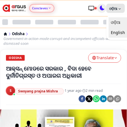
Conclaves
ଓଡ଼ିଆ
ଓଡ଼ିଆ
Argus Agri Vikas
English
Odisha
Argus Nari Shakti
Government-in-action-mode-corrupt-and-incompetent-officials-will-be-
dismissed-soon
Argus Education Next
Translate
ODISHA
ଆକ୍ସନ୍ ମୋଡରେ ସରକାର , ବିଦା ହେବେ
Argus Health Connect
ଦୁର୍ନୀତିଗ୍ରସ୍ତ ଓ ଅପାରଗ ଅଧିକାରୀ
Argus Swaad Odisha
S
·
1 year ago
·
2
min read
Swoyang prajna Mishra
Argus Chalo Dekhein Apna Desh