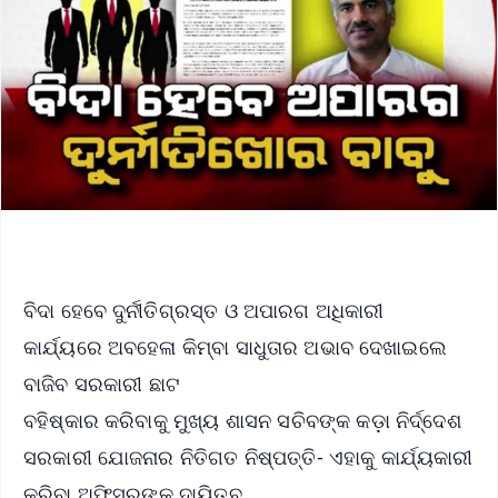
ବିଦା ହେବେ ଦୁର୍ନୀତିଗ୍ରସ୍ତ ଓ ଅପାରଗ ଅଧିକାରୀ
କାର୍ଯ୍ୟରେ ଅବହେଳା କିମ୍ବା ସାଧୁତାର ଅଭାବ ଦେଖାଇଲେ
ବାଜିବ ସରକାରୀ ଛାଟ
ବହିଷ୍କାର କରିବାକୁ ମୁଖ୍ୟ ଶାସନ ସଚିବଙ୍କ କଡ଼ା ନିର୍ଦ୍ଦେଶ
ସରକାରୀ ଯୋଜନାର ନିତିଗତ ନିଷ୍ପତ୍ତି- ଏହାକୁ କାର୍ଯ୍ୟକାରୀ
କରିବା ଅଫିସରଙ୍କ ଦାୟିତ୍ବ