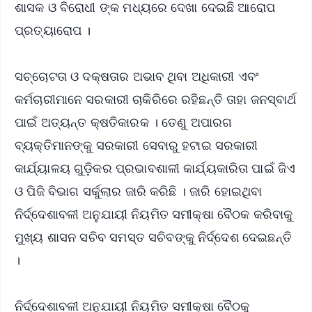
ଶାସକ ଓ ବିରୋଧୀ ଙ୍କ ମଧ୍ୟରେ ଦେଖା ଦେଇଛି ଆରୋପ
ପ୍ରତ୍ୟାରୋପ ।
ସଚ୍ଚୋଟତା ଓ ଦକ୍ଷତାର ଅଭାବ ଥିବା ଅଧିକାରୀ ଏବଂ
କର୍ମଚାରୀମାନେ ସରକାରୀ ଚାକିରିରେ ରହିଛନ୍ତି ତାହା ଜନସ୍ବାର୍ଥ
ପାଇଁ ଅତ୍ୟନ୍ତ କ୍ଷତିକାରକ । ତେଣୁ ଅପାରଗ
ବ୍ୟକ୍ତିମାନଙ୍କୁ ସରକାରୀ ସେବାରୁ ହଟାଇ ସରକାରୀ
କାର୍ଯ୍ୟାଳୟ ଗୁଡ଼ିକର ପ୍ରଭାବଶାଳୀ କାର୍ଯ୍ୟକାରିତା ପାଇଁ ଜିଏ
ଓ ପିଜି ବିଭାଗ ସର୍କୁଲାର ଜାରି କରିଛି । ଜାରି ହୋଇଥିବା
ନିର୍ଦ୍ଦେଶାବଳୀ ଅନୁଯାୟୀ ନିୟମିତ ସମୀକ୍ଷା ବୈଠକ କରିବାକୁ
ମୁଖ୍ୟ ଶାସନ ସଚିବ ସମସ୍ତ ସଚିବଙ୍କୁ ନିର୍ଦ୍ଦେଶ ଦେଇଛନ୍ତି
।
ନିର୍ଦ୍ଦେଶାବଳୀ ଅନୁଯାୟୀ ନିୟମିତ ସମୀକ୍ଷା ବୈଠକୁ