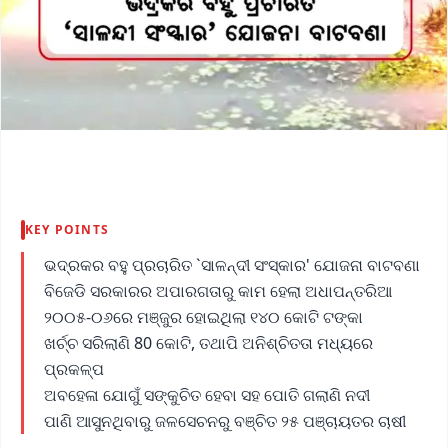
KEY POINTS
ଭଦ୍ରକର ବହୁ ପ୍ରଚାରିତ `ସାଳନ୍ଦୀ ସଂସ୍କାର' ଯୋଜନା ବାଟବଣା
ବିଜେଡି ସରକାରର ଅପାରଗତାରୁ କାମ ହେଲା ଅଧାପନ୍ତରିଆ
୨୦୦୫-୦୬ରେ ମଞ୍ଜୁର ହୋଇଥିଲା ୧୪୦ କୋଟି ଟଙ୍କା
ଖର୍ଚ୍ଚ ସରିଲାଣି 80 କୋଟି, ତଥାପି ଅନିଶ୍ଚିତତା ମଧ୍ୟରେ
ପ୍ରକଳ୍ପ
ଅବହେଳା ଯୋଗୁଁ ସଙ୍କୁଚିତ ହେବା ସହ ପୋତି ଗଲାଣି ନଦୀ
ପାଣି ଆସୁନଥିବାରୁ ଜଳସେଚନରୁ ବଞ୍ଚିତ ୨୫ ପଞ୍ଚାୟତର ଚାଷୀ