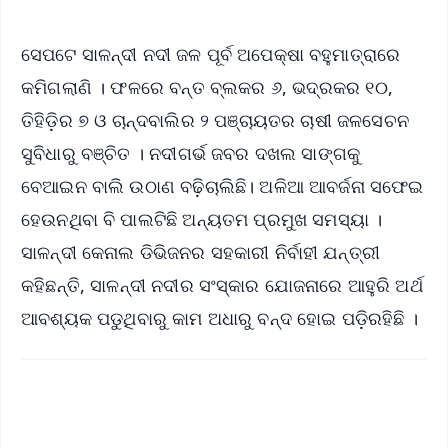
ସେପଟେ ସାଳନ୍ଦୀ ନଦୀ ଜଳ ପୂର୍ବ ଅପେକ୍ଷା ବହୁମାତ୍ରାରେ
କମିଗଲାଣି । ଫଳରେ ବନ୍ତ ବ୍ଲକ‌ର ୬, ଭଦ୍ରକର ୧୦,
ତିହିଡ଼ିର ୭ ଓ ଚାନ୍ଦବାଲିର ୨ ପଞ୍ଚାୟତର ଚାଷୀ ଜଳସେଚନ
ସୁବିଧାରୁ ବଞ୍ଚିତ । ନଦୀଗର୍ଭ ଜବର ଦଖଲ ସାଙ୍ଗକୁ
ବେଆଇନ ବାଲି ଉଠାଣ ବଢ଼ିଚାଲିଛି। ଅଳିଆ ଆବର୍ଜନା ସଫେଇ
ହେଉନଥିବା ବି ପାଲଟିଛି ଅନ୍ୟତମ ପ୍ରମୁଖ ସମସ୍ୟା ।
ସାଳନ୍ଦୀ କେନାଲ ଡିଭିଜନର ସହକାରୀ ନିର୍ବାହୀ ଯନ୍ତ୍ରୀ
କହିଛନ୍ତି, ସାଳନ୍ଦୀ ନଦୀର ସଂସ୍କାର ଯୋଜନାରେ ଆହୁରି ଅର୍ଥ
ଆବଶ୍ୟକ ପଡୁଥିବାରୁ କାମ ଅଧାରୁ ବନ୍ଦ ହୋଇ ପଡ଼ିରହିଛି ।