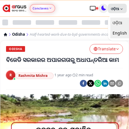
Conclaves
ଓଡ଼ିଆ
ଓଡ଼ିଆ
Argus Agri Vikas
English
Odisha
Half-hearted-work-due-to-bjd-governments-incompetence
Argus Nari Shakti
Translate
ODISHA
Argus Education Next
ବିଜେଡି ସରକାରର ଅପାରଗତାରୁ ଅଧାପନ୍ତରିଆ କାମ
Argus Health Connect
R
·
1 year ago
·
2
min read
Rashmita Mishra
Argus Swaad Odisha
Argus Chalo Dekhein Apna Desh