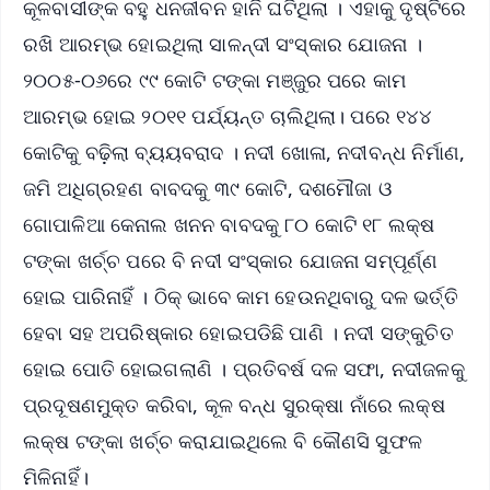
କୂଳବାସୀଙ୍କ ବହୁ ଧନଜୀବନ ହାନି ଘଟିଥିଲା । ଏହାକୁ ଦୃଷ୍ଟିରେ
ରଖି ଆରମ୍ଭ ହୋଇଥିଲା ସାଳନ୍ଦୀ ସଂସ୍କାର ଯୋଜନା ।
୨୦୦୫-୦୬ରେ ୯୯ କୋଟି ଟଙ୍କା ମଞ୍ଜୁର ପରେ କାମ
ଆରମ୍ଭ ହୋଇ ୨୦୧୧ ପର୍ଯ୍ୟନ୍ତ ଚାଲିଥିଲା। ପରେ ୧୪୪
କୋଟିକୁ ବଢ଼ିଲା ବ୍ୟୟବରାଦ । ନଦୀ ଖୋଳା, ନଦୀବନ୍ଧ ନିର୍ମାଣ,
ଜମି ଅଧିଗ୍ରହଣ ବାବଦକୁ ୩୯ କୋଟି, ଦଶମୌଜା ଓ
ଗୋପାଳିଆ କେନାଲ ଖନନ ବାବଦକୁ ୮୦ କୋଟି ୧୮ ଲକ୍ଷ
ଟଙ୍କା ଖର୍ଚ୍ଚ ପରେ ବି ନଦୀ ସଂସ୍କାର ଯୋଜନା ସମ୍ପୂର୍ଣ୍ଣ
ହୋଇ ପାରିନାହିଁ । ଠିକ୍‌ ଭାବେ କାମ ହେଉନଥିବାରୁ ଦଳ ଭର୍ତ୍ତି
ହେବା ସହ ଅପରିଷ୍କାର ହୋଇପଡିଛି ପାଣି । ନଦୀ ସଙ୍କୁଚିତ
ହୋଇ ପୋତି ହୋଇଗଲାଣି । ପ୍ରତିବର୍ଷ ଦଳ ସଫା, ନଦୀଜଳକୁ
ପ୍ରଦୂଷଣମୁକ୍ତ କରିବା, କୂଳ ବନ୍ଧ ସୁରକ୍ଷା ନାଁରେ ଲକ୍ଷ
ଲକ୍ଷ ଟଙ୍କା ଖର୍ଚ୍ଚ କରାଯାଇଥିଲେ ବି କୌଣସି ସୁଫଳ
ମିଳିନାହିଁ।