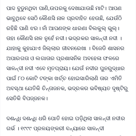
ପାଦ ବୁଡୁନଥିବା ପାଣି,ଉପରକୁ ଦେଖାଯାଉଛି ମାଟି। ଆପଣ
ଭାବୁଥିବେ ସେଠି କୌଣସି ନାଳ ପ୍ରବାହିତ ହେଉଛି, ଯେଉଁଠି
ରହିଛି ପାଣି ଝର। ନାଁ ଆପଣଙ୍କ ଧାରଣା ବିଲକୁଲ୍ ଭୁଲ୍।
ତାହା କୌଣସି ନାଳ ନୁହେଁ ନଦୀ। ଭଦ୍ରକର ସାଳନ୍ଦୀ ନଦୀ ।
ଯାହାକୁ କୁହାଯାଏ ଜିଲ୍ଲାର ଜୀବନରେଖା । ବିଜେଡି ଶାସନର
ଅପାରଗତା ଓ ଲଗାତାର ପ୍ରଶାସନିକ ଅବହେଳା ଫଳରେ
ସାଳନ୍ଦୀ ନଦୀ ଏବେ ମୃତପ୍ରାୟ। ଯେଉଁ ନଦୀର ପୁନରୁଦ୍ଧାର
ପାଇଁ ୮୦ କୋଟି ଟଙ୍କା ଖର୍ଚ୍ଚ ହୋଇସାରିଲାଣି ତାର ଏମିତି
ଅବସ୍ଥା ଯେତିକି ଚିନ୍ତାଜନକ, ଭଦ୍ରକର ଭବିଷ୍ୟତ ଦୃଷ୍ଟିରୁ
ସେତିକି ବିପଜ୍ଜନକ।
ଦଶନ୍ଧି ଦଶନ୍ଧି ଧରି ପୋତି ହୋଇ ପଡ଼ିଥିଲା ସାଳନ୍ଦୀ ନଦୀର
ଗର୍ଭ । ୧୯୯୯ ପ୍ରଳୟଙ୍କରୀ ବନ୍ୟାରେ ସାଳନ୍ଦୀ