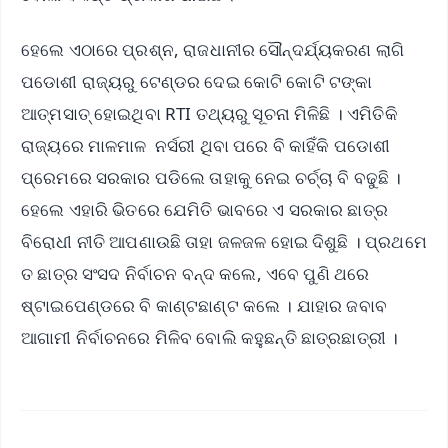
ହେଲେ ଏଠାରେ ପ୍ରଶ୍ନ, ରାଜଧାନୀର ସୌନ୍ଦର୍ଯ୍ୟକରଣ ଲାଗି
ପଡୋଶୀ ରାଜ୍ୟରୁ ଟେଣ୍ଡର ଦେଇ କୋଟି କୋଟି ଟଙ୍କା
ଆତ୍ମସାତ୍‌ ହୋଇଥିବା RTI ତଥ୍ୟରୁ ସୂଚନା ମିଳିଛି । ଏମିତିକି
ରାଜ୍ୟରେ ମାଳମାଳ ନର୍ସରୀ ଥିବା ପରେ ବି କାହିଁକି ପଡୋଶୀ
ପ୍ରେମରେ ସରକାର ପଡିଲେ ତାହାକୁ ନେଇ ଚର୍ଚ୍ଚା ବି ବଢୁଛି ।
ହେଲେ ଏହାରି ଭିତରେ ଯେମିତି ଭାବରେ ଏ ସରକାର ଛାତ୍ର
ବିରୋଧୀ ନୀତି ଆପଣାଉଛି ତାହା ଜଳଜଳ ହୋଇ ଦିଶୁଛି । ପ୍ରଥମେ
ତ ଛାତ୍ର ସଂସଦ ନିର୍ବାଚନ ବନ୍ଦ କଲେ, ଏବେ ପୁଣି ଥରେ
ଷ୍ଟାଇପେଣ୍ଡରେ ବି କାଣ୍ଟଛାଣ୍ଟ କଲେ । ଯାହାର ଜବାବ
ଆଗାମୀ ନିର୍ବାଚନରେ ମିଳିବ ବୋଲି କହୁଛନ୍ତି ଛାତ୍ରଛାତ୍ରୀ ।