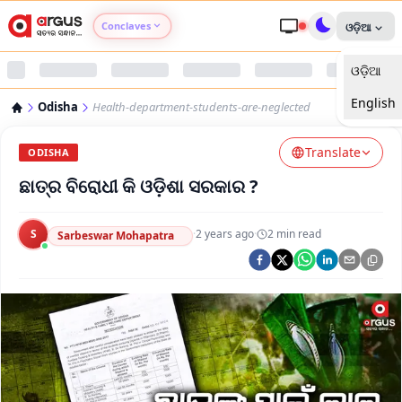
Conclaves
ଓଡ଼ିଆ
ଓଡ଼ିଆ
Argus Agri Vikas
English
Odisha
Health-department-students-are-neglected
Argus Nari Shakti
Translate
ODISHA
Argus Education Next
ଛାତ୍ର ବିରୋଧୀ କି ଓଡ଼ିଶା ସରକାର ?
Argus Health Connect
S
·
2 years ago
·
2
min read
Sarbeswar Mohapatra
Argus Swaad Odisha
Argus Chalo Dekhein Apna Desh