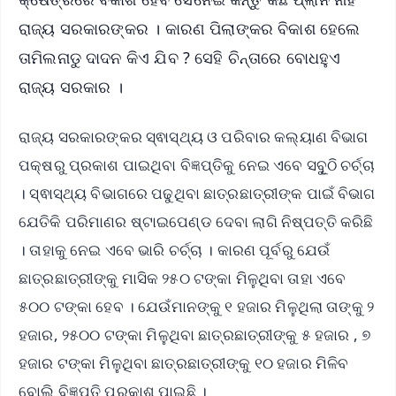
ରାଜ୍ୟ ସରକାରଙ୍କର । କାରଣ ପିଲାଙ୍କର ବିକାଶ ହେଲେ
ତାମିଲନାଡୁ ଦାଦନ କିଏ ଯିବ ? ସେହି ଚିନ୍ତାରେ ବୋଧହୁଏ
ରାଜ୍ୟ ସରକାର ।
ରାଜ୍ୟ ସରକାରଙ୍କର ସ୍ଵାସ୍ଥ୍ୟ ଓ ପରିବାର କଲ୍ୟାଣ ବିଭାଗ
ପକ୍ଷରୁ ପ୍ରକାଶ ପାଇଥିବା ବିଜ୍ଞପ୍ତିକୁ ନେଇ ଏବେ ସବୂୁଠି ଚର୍ଚ୍ଚା
। ସ୍ଵାସ୍ଥ୍ୟ ବିଭାଗରେ ପଢୁଥିବା ଛାତ୍ରଛାତ୍ରୀଙ୍କ ପାଇଁ ବିଭାଗ
ଯେତିକି ପରିମାଣର ଷ୍ଟାଇପେଣ୍ଡ ଦେବା ଲାଗି ନିଷ୍ପତ୍ତି କରିଛି
। ତାହାକୁ ନେଇ ଏବେ ଭାରି ଚର୍ଚ୍ଚା । କାରଣ ପୂର୍ବରୁ ଯେଉଁ
ଛାତ୍ରଛାତ୍ରୀଙ୍କୁ ମାସିକ ୨୫୦ ଟଙ୍କା ମିଳୁଥିବା ତାହା ଏବେ
୫୦୦ ଟଙ୍କା ହେବ । ଯେଉଁମାନଙ୍କୁ ୧ ହଜାର ମିଳୁଥିଲା ତାଙ୍କୁ ୨
ହଜାର, ୨୫୦୦ ଟଙ୍କା ମିଳୁଥିବା ଛାତ୍ରଛାତ୍ରୀଙ୍କୁ ୫ ହଜାର , ୭
ହଜାର ଟଙ୍କା ମିଳୁଥିବା ଛାତ୍ରଛାତ୍ରୀଙ୍କୁ ୧୦ ହଜାର ମିଳିବ
ବୋଲି ବିଜ୍ଞପ୍ତି ପ୍ରକାଶ ପାଇଛି ।