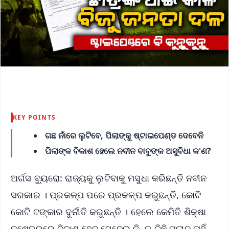
KEY POINTS
ଗଛ ନାଁରେ ଲୁଟିବେ, ପିଲାଙ୍କୁ ଷ୍ଟାଇପେଣ୍ଡ ଦେବେନି
ପିଲାଙ୍କ ବିକାଶ ହେଲେ ନବୀନ ବାବୁଙ୍କ ଅସୁବିଧା କ'ଣ?
ଅର୍ଗସ ବ୍ୟୁରୋ: ରାଜ୍ୟକୁ ଲୁଟିବାକୁ ମସୁଧା କରିଛନ୍ତି ନବୀନ
ସରକାର । ପ୍ରକଳ୍ପ ପରେ ପ୍ରକଳ୍ପ କରୁଛନ୍ତି, କୋଟି
କୋଟି ଟଙ୍କାର ଦୁର୍ନୀତି କରୁଛନ୍ତି । ହେଲେ କେମିତି ଶିକ୍ଷା
କ୍ଷେତ୍ରରେ ବିକାଶ ହେବ ସେନେଇ କିନ୍ତୁ କିଛି ପ୍ଲାନ ନାହିଁ