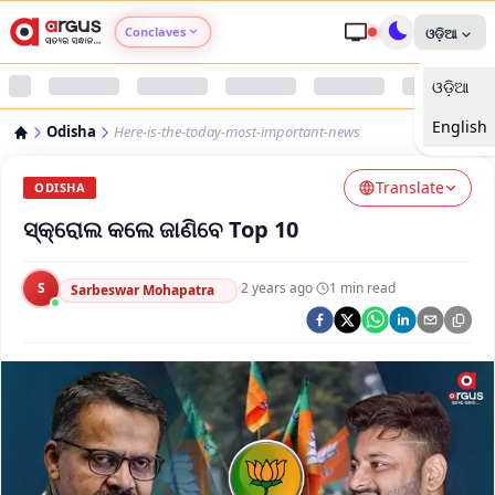
Conclaves
ଓଡ଼ିଆ
ଓଡ଼ିଆ
Argus Agri Vikas
English
Odisha
Here-is-the-today-most-important-news
Argus Nari Shakti
Translate
ODISHA
Argus Education Next
ସ୍କ୍ରୋଲ କଲେ ଜାଣିବେ Top 10
Argus Health Connect
S
·
2 years ago
·
1
min read
Sarbeswar Mohapatra
Argus Swaad Odisha
Argus Chalo Dekhein Apna Desh