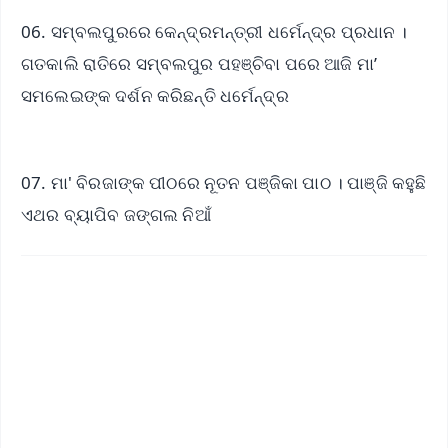
06. ସମ୍ବଲପୁରରେ କେନ୍ଦ୍ରମନ୍ତ୍ରୀ ଧର୍ମେନ୍ଦ୍ର ପ୍ରଧାନ ।
ଗତକାଲି ରାତିରେ ସମ୍ବଲପୁର ପହଞ୍ଚିବା ପରେ ଆଜି ମା’
ସମଲେଇଙ୍କ ଦର୍ଶନ କରିଛନ୍ତି ଧର୍ମେନ୍ଦ୍ର
07. ମା' ବିରଜାଙ୍କ ପୀଠରେ ନୂତନ ପଞ୍ଜିକା ପାଠ । ପାଞ୍ଜି କହୁଛି
ଏଥର ବ୍ୟାପିବ ଜଙ୍ଗଲ ନିଆଁ