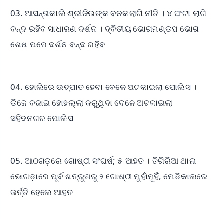
03. ଆସନ୍ତାକାଲି ଶ୍ରୀଜିଉଙ୍କ ବନକଲାଗି ନୀତି । ୪ ଘଂଟା ଲାଗି
ବନ୍ଦ ରହିବ ସାଧାରଣ ଦର୍ଶନ । ଦ୍ଵିତୀୟ ଭୋଗମଣ୍ଡପ ଭୋଗ
ଶେଷ ପରେ ଦର୍ଶନ ବନ୍ଦ ରହିବ
04. ହୋଲିରେ ଉତ୍ପାତ ହେବା ବେଳେ ଅଟକାଇଲା ପୋଲିସ ।
ଡିଜେ ବଜାଇ ହୋହଲ୍ଲା କରୁଥିବା ବେଳେ ଅଟକାଇଲା
ସହିଦନଗର ପୋଲିସ
05. ଆଠଗଡ଼ରେ ଗୋଷ୍ଠୀ ସଂଘର୍ଷ; ୫ ଆହତ । ତିଗିରିଆ ଥାନା
ଭୋଗଡ଼ାରେ ପୂର୍ବ ଶତ୍ରୁତାରୁ ୨ ଗୋଷ୍ଠୀ ମୁହାଁମୁହିଁ, ମେଡିକାଲରେ
ଭର୍ତ୍ତି ହେଲେ ଆହତ