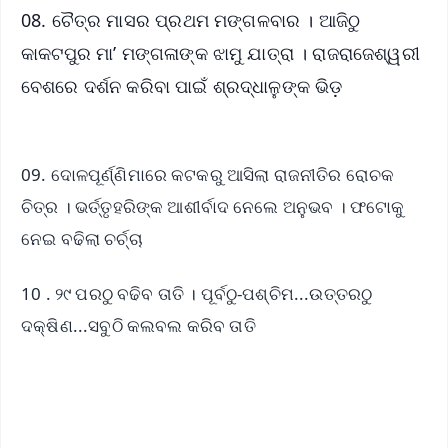
08. ଚୈତ୍ର ମାସର ପ୍ରଥମ ମଙ୍ଗଳବାର । ଆଜିଠୁ
କାକଟପୁର ମା’ ମଙ୍ଗଳାଙ୍କ ଝାମୁ ଯାତ୍ରା । ରାଜରାଜେଶ୍ୱରୀ
ବେଶରେ ଦର୍ଶନ କରିବା ପାଇଁ ଶ୍ରଦ୍ଧାଳୁଙ୍କ ଭିଡ଼
09. ଦୋଳପୂର୍ଣ୍ଣିମାରେ କଟକରୁ ଆସିଲା ରାଜନୀତିର ରୋଚକ
ଚିତ୍ର । ଭର୍ତ୍ତୃହରିଙ୍କ ଆଶୀର୍ବାଦ ନେଲେ ଅନୁଭବ । ଫଟୋକୁ
ନେଇ ବଢିଲା ଚର୍ଚ୍ଚା
10 . ୨୯ ପରଠୁ ବଢିବ ତାତି । ପୂର୍ବଠୁ-ପଶ୍ଚିମ...ଉତ୍ତରଠୁ
ଦକ୍ଷିଣ...ସବୁଠି କଲବଲ କରିବ ତାତି