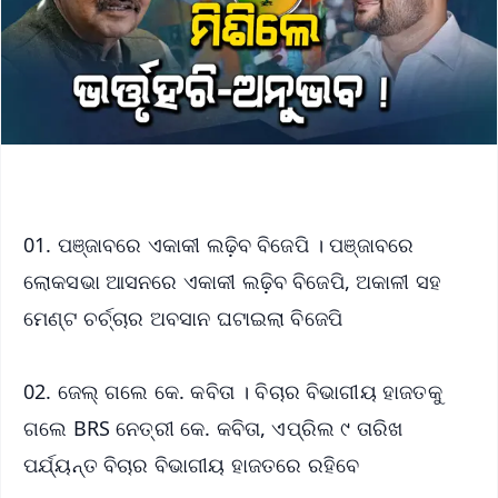
01. ପଞ୍ଜାବରେ ଏକାକୀ ଲଢ଼ିବ ବିଜେପି । ପଞ୍ଜାବରେ
ଲୋକସଭା ଆସନରେ ଏକାକୀ ଲଢ଼ିବ ବିଜେପି, ଅକାଳୀ ସହ
ମେଣ୍ଟ ଚର୍ଚ୍ଚାର ଅବସାନ ଘଟାଇଲା ବିଜେପି
02. ଜେଲ୍‌ ଗଲେ କେ. କବିତା । ବିଚାର ବିଭାଗୀୟ ହାଜତକୁ
ଗଲେ BRS ନେତ୍ରୀ କେ. କବିତା, ଏପ୍ରିଲ ୯ ତାରିଖ
ପର୍ଯ୍ୟନ୍ତ ବିଚାର ବିଭାଗୀୟ ହାଜତରେ ରହିବେ