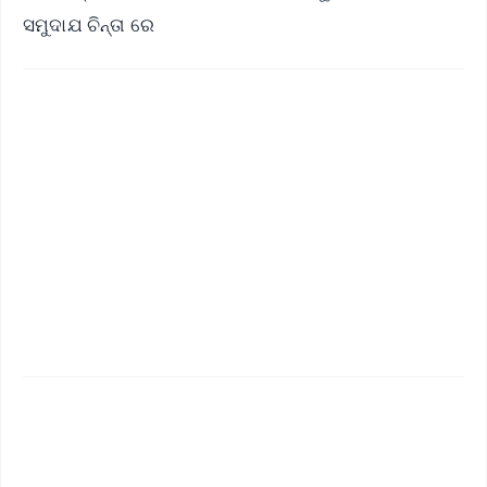
ସମୁଦାଯ ଚିନ୍ତା ରେ
✨
📱 Get Argus News App