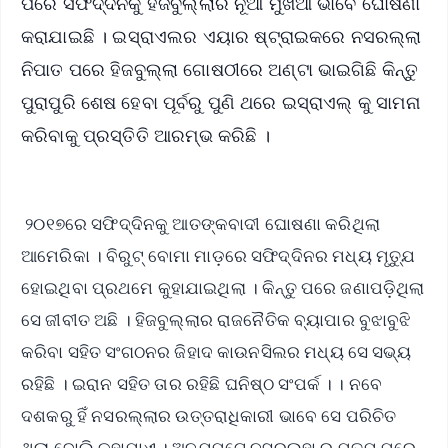
ପରେ ସଫିଦ୍ଦିନକୁ ହିଜବୁଲ୍ଲାର ନୂଆ ମୁଖିଆ ଭାବେ ଘୋଷଣା
କରାଯାଇଛି । ଇସ୍ରାଏଲର ଏୟାର ଷ୍ଟ୍ରାଇକରେ ନସରଲ୍ଲା
ନିପାତ ପରେ ହିଜବୁଲ୍ଲା ଗୋଷଠୀରେ ଅଣ୍ଟା ଭାଇଗିଛି କିନ୍ତୁ
ପୁରାପୁରି ଶେଷ ହେବା ପୂର୍ବରୁ ପୁଣି ଥରେ ଇସ୍ରାଏଲ୍ କୁ ସାମନା
କରିବାକୁ ପ୍ରସ୍ତିତି ଆରମ୍ଭ କରିଛି ।
୨୦୧୭ରେ ସଫିଦ୍ଦିନକୁ ଆତଙ୍କବାଦୀ ଘୋଷଣା କରିଥିଲା
ଆମେରିକା । ବିରୁଟ୍ ବୋମା ମାଡ଼ରେ ସଫିଦ୍ଦିନର ମଧ୍ୟ ମୃତ୍ଯୁ
ହୋଇଥିବା ପ୍ରଥମେ କୁହାଯାଇଥିଲା । କିନ୍ତୁ ପରେ ଜଣାପଡ଼ିଥିଲା
ସେ ଜୀବୀତ ଅଛି । ହିଜବୁଲ୍ଲାର ରାଜନୈତିକ ବ୍ୟାପାର ବୁଝାବୁଝି
କରିବା ସହିତ ସଂଗଠନର ଜିହାଦ କାଉନସିଲର ମଧ୍ୟ ସେ ସଭ୍ୟ
ରହିଛି । ଇରାନ ସହିତ ତାର ରହିଛି ଘନିଷ୍ଠ ସଂପର୍କ । । ନବେ
ଦଶକରୁ ହିଁ ନସରଲ୍ଲାର ଉତ୍ତରାଧିକାରୀ ଭାବେ ସେ ପରିଚିତ
ଥିଲା ବୋଲି କୁହାଯାଏ । ଅନଯପଟେ ନସରୁଲ୍ହା ର ମୃତଯୁ ପରେ