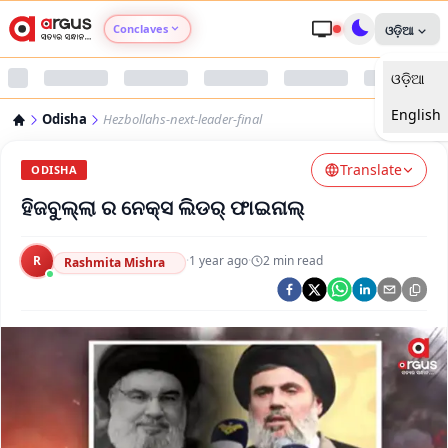
Conclaves
ଓଡ଼ିଆ
ଓଡ଼ିଆ
Argus Agri Vikas
English
Odisha
Hezbollahs-next-leader-final
Argus Nari Shakti
Translate
ODISHA
Argus Education Next
ହିଜବୁଲ୍ଲା ର ନେକ୍ସ ଲିଡର୍ ଫାଇନାଲ୍
Argus Health Connect
R
·
1 year ago
·
2
min read
Rashmita Mishra
Argus Swaad Odisha
Argus Chalo Dekhein Apna Desh