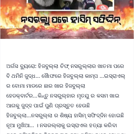
ଅର୍ଗସ ବ୍ୟୁରୋ: ହିଜବୁଲ୍ଲା ଚିଫ୍ ନସରୁଲ୍ଲାର ଖାତମା ପରେ
ବି ଥମିନି ଜୁଦ୍ଧ... ଖୈାଫରେ ହିଜବୁଲ୍ଲା କାମ୍ପ ...ଇସ୍ରାଏଲ୍
ର ବୋମା ମାଡରେ ଛାର ଖାର ହିଜବୁଲ୍ଲା
ହେଡକ୍ବାର୍ଟର...କିନ୍ତୁ ନସରୁଲ୍ହାର ମୃତଯୁ ର କସମ ଖାଇ
ଆଗକୁ ଜୁଦ୍ଦ ପାଇଁ ପୁଣି ପ୍ରସ୍ତୁତ ହେଉଛି
ହିଜବୁଲ୍ଲା...ନସରୁଲ୍ଲା ର ଶିଷ୍ୟ ହାସିମ୍ ସଫିଦ୍ଦିନ ହୋଇଛି
ନୂଆ ମୁଖିଆ... । ନସରଲ୍ଲାକୁ ଇସ୍ରାଏଲ ହତ୍ୟା କରିବା