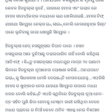
କେବଳ ହିଜବୁଲ୍ଲା ନୁହେଁ , ଗାଜାରେ ହମାସ ଏବଂ ଇରାନ ରେ
ହମାସ ସଦମର୍ଥକଙ୍କ ମଧଯରେ ଭଯ ଖେଲିଜାଇଛି..ହମାସ ଚିଫ୍
ଯାହାଯା ସିନୱାର ନେକ୍ସ ଇନ୍ ଲାଇନ୍ ବୋଲି ନେତାନାହୁଙ୍କ ହିଣ୍ଟ
ପରେ ଲୁଚିବାକୁ ଜାଗା ଖୋଜୁଛି ସିନୱାର ।
ହିଜବୁଲ୍ଲା ହେଡ୍ ନସରୁହ୍ଲାର ନିପାତ ପରେ । ହସନ
ନସରୁଲଲା ଆଉ ଦୁନିଆକୁ ଡରାଇପାରିବ ନାହିଁ ବୋଲି କହିଥିଲା
ଆଡିଏଫ୍ । କିନ୍ତୁ ନସରହ୍ଲାର ମଋତଯୁର ମାତ୍ର ୨୪ ଘଣାଟା
ଭିତରେ ହିଜବୁଲ୍ହା ନୂଆନେତା ଘୋଷଣା କରିଛି...ଅନଯପଟେ
ଇରାନ୍ କୁ ସିଧାସଳଖ ଧମକି ଦେଇଛନ୍ତି ନେତାନଯଯାହୁ...ଏପରିକି
ହମାସ ର ଖୁଙ୍କାର ନେତା ଯାହାଯା ସିନୱାର ଉପରେ ମଧଯ
ନଜର ବୋଲି କହିଛନ୍ତି ଏପରି ସ୍ଥିତିରେ ହିଜବୁଲ୍ଲା ନୂଆ ନେତ-
ତ୍ବ ସହିତ ପୁଣି ଛିଡା ହେବାକୁ ଚେଷ୍ଟା ଜାରୀ ରଖିଥିବା ବେଳେ
ମଧଯ ପ୍ରାଚଯ ର ନିଆଁ କେବେ ଥମିବ ଏହାକୁ ନେଇ ବିଶଆବ