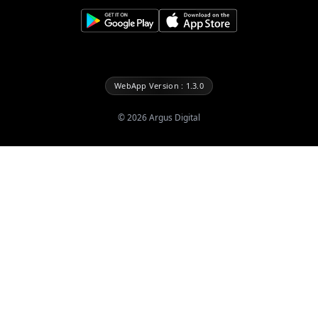
WebApp Version : 1.3.0
©
2026
Argus Digital