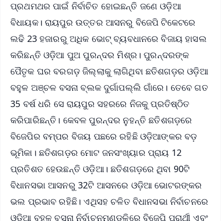
ପ୍ରଥମଥର ପାଇଁ ନିର୍ବାଚିତ ହୋଇଛନ୍ତି ଜଣେ ଓଡ଼ିଆ
ବିଧାୟକ। ରାୟପୁର ଉତ୍ତର ଆସନରୁ ବିଜେପି ଟିକେଟରେ
ଲଢି 23 ହଜାରରୁ ଅଧିକ ଭୋଟ୍ ବ୍ୟବଧାନରେ ବିଜାୟ ହାସଲ
କରିଛନ୍ତି ଓଡ଼ିଆ ପୁଅ ପୁରନ୍ଦର ମିଶ୍ର। ପୁରନ୍ଦରଙ୍କ
ପୈତୃକ ଘର ବରଗଡ଼ ଜିଲ୍ଲାକୁ ଲାଗିଥିବା ଛତିଶଗଡ଼ର ଓଡ଼ିଆ
ବହୁଳ ଅଞ୍ଚଳ ବସନା ବ୍ଲକ ଦୁର୍ଗାପଲ୍ଲି ଗାଁରେ। ତେବେ ଗତ
35 ବର୍ଷ ଧରି ସେ ରାୟପୁର ସହରରେ ନିଜକୁ ପ୍ରତିଷ୍ଠିତ
କରିପାରିଛନ୍ତି। କେବଳ ପୁରନ୍ଦର ନୁହନ୍ତି ଛତିଶଗଡ଼ରେ
ବିଜେପିର ବମ୍ପର ବିଜୟ ପଛରେ ରହିଛି ଓଡ଼ିଆଙ୍କର ବଡ଼
ଭୂମିକା। ଛତିଶଗଡ଼ର ମୋଟ ଜନସଂଖ୍ୟାର ପ୍ରାୟ 12
ପ୍ରତିଶତ ହେଉଛନ୍ତି ଓଡ଼ିଆ। ଛତିଶଗଡ଼ରେ ଥିବା 90ଟି
ବିଧାନସଭା ଆସନରୁ 32ଟି ଆସନରେ ଓଡ଼ିଆ ଭୋଟରଙ୍କର
ଭଲ ପ୍ରଭାବ ରହିଛି। ଏଥିସହ ଚଳିତ ବିଧାନସଭା ନିର୍ବାଚନରେ
ଓଡ଼ିଆ ବହୁଳ ବସନା ନିର୍ବାଚନମଣ୍ଡଳିରେ ବିଜେପି ପ୍ରାର୍ଥୀ ଏବଂ