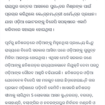
ରାୟପୁର ଉତ୍ତର ଆସନରେ ପୁରନ୍ଦର ମିଶ୍ରଙ୍କ ପାଇଁ
ପ୍ରଚାର କରିଥିଲେ କେନ୍ଦ୍ରମନ୍ତ୍ରୀ ଧର୍ମେନ୍ଦ୍ର ପ୍ରଧାନ।
ଯାହା ଓଡ଼ିଆ ଭୋଟରଙ୍କୁ ବିଜେପି ସପକ୍ଷରେ ଏକାଠି
କରିବାରେ ସହାୟକ ହୋଇଥିଲା।
ପୂର୍ବରୁ ଛତିଶଗଡ଼ରେ ଓଡ଼ିଆଙ୍କୁ ମିଳୁନଥିଲା ପ୍ରଧାନ୍ୟ କିନ୍ତୁ
ରାଜ୍ୟରେ ବିଜେପି ସରକାର ଆସିବା ପରେ ଓଡ଼ିଆଙ୍କୁ ଗୁରୁତ୍ବ
ମିଳିବା ଆରମ୍ଭ ହୋଇଥିଲା। ଏଥିସହ ମୋଦି ସରକାର ଜଣେ
ଓଡ଼ିଆଙ୍କୁ ଛତିଶଗଡ଼ର ରାଜ୍ୟପାଳଭାବେ ନିଯୁକ୍ତି ଦେବା ପରଠୁ
ଓଡ଼ିଆଙ୍କ ଗୌରବ ଆହୁରି ବଢିଯାଇଛି। ଛତିଶଗଡ଼ର ଓଡ଼ିଆ
ଯେତେବେଳ ବିଜେପି ସହ ମଜଭୁତ ହୋଇ ଛିଡ଼ାହୋଇଛନ୍ତି ତାର
ପ୍ରଭାବ ଓଡ଼ିଶାରେ ପଡ଼ିବନି କେମିତି। ଖାସକରି ଛତିଶଗଡ଼
ସୀମାକୁ ଲାଗିଥିବା 5 ଲୋକସଭା ଆସନ ସୁନ୍ଦରଗଡ଼, ବରଗଡ଼,
କଳାହାଣ୍ଡି, ବଲାଙ୍ଗିର ଓ ନବରଙ୍ଗପୁର ନିର୍ବାଚନ ମଣ୍ଡଳି ଓ