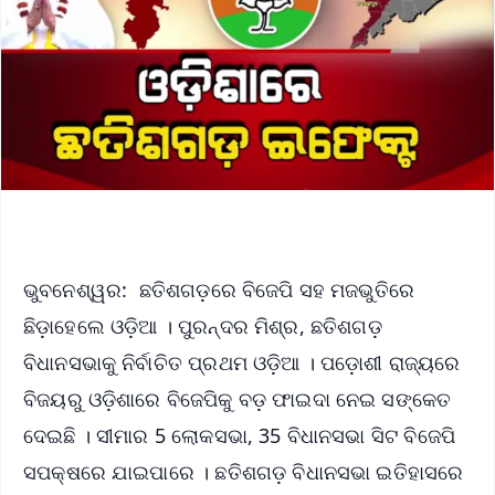
ଭୁବନେଶ୍ୱର: ଛତିଶଗଡ଼ରେ ବିଜେପି ସହ ମଜଭୁତିରେ
ଛିଡ଼ାହେଲେ ଓଡ଼ିଆ । ପୁରନ୍ଦର ମିଶ୍ର, ଛତିଶଗଡ଼
ବିଧାନସଭାକୁ ନିର୍ବାଚିତ ପ୍ରଥମ ଓଡ଼ିଆ । ପଡ଼ୋଶୀ ରାଜ୍ୟରେ
ବିଜୟରୁ ଓଡ଼ିଶାରେ ବିଜେପିକୁ ବଡ଼ ଫାଇଦା ନେଇ ସଙ୍କେତ
ଦେଇଛି । ସୀମାର 5 ଲୋକସଭା, 35 ବିଧାନସଭା ସିଟ ବିଜେପି
ସପକ୍ଷରେ ଯାଇପାରେ । ଛତିଶଗଡ଼ ବିଧାନସଭା ଇତିହାସରେ