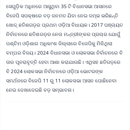
ସେଗୁଡ଼ିକ ଅଧିନରେ ଆସୁଥିବା 35 ଟି ବିଧାନସଭା ଆସନରେ
ବିଜେପି ସପକ୍ଷରେ ବଡ଼ ଜନମତ ଯିବା ନେଇ ଦମ୍ଭ ଭରିଛନ୍ତି
ଖୋଦ୍ ଛତିଶଗଡ଼ର ପ୍ରଥମ ଓଡ଼ିଆ ବିଧାୟକ। 2017 ପଞ୍ଚାୟତ
ନିର୍ବାଚନରେ ଛତିଶଗଡ଼ର ନେତା ମନ୍ତ୍ରୀଙ୍କର ପ୍ରଚାର ଯୋଗୁଁ
ପଶ୍ଚିମ ଓଡ଼ିଶାର ଅଧିକାଂଶ ଜିଲ୍ଲାରେ ବିଜେପିକୁ ମିଳିଥିଲା
ବମ୍ପର ବିଜୟ। 2024 ବିଧାନସଭା ଓ ଲୋକସଭା ନିର୍ବାଚନରେ ବି
ତାର ପୂନରାବୃତ୍ତି ହେବା ଆଶା କରାଯାଉଛି। ଏଥିସହ ଛତିଗଡ଼ରେ
ବି 2024 ଲୋକସଭା ନିର୍ବାଚନରେ ଓଡ଼ିଆ ଭୋଟରଙ୍କ
ସମର୍ଥନରେ ବିଜେପି 11 ରୁ 11 ଲୋକସଭା ଆସନ ପୋଛିନେବା
ନେଇ ଦେଖାଦେଇଛି ବଡ଼ ସମ୍ଭାବନା।