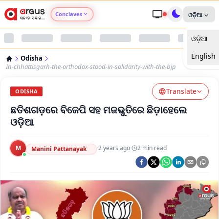
Conclaves
ଓଡ଼ିଆ
ଓଡ଼ିଆ
Argus Agri Vikas
English
Odisha
Argus Nari Shakti
In-chhattisgarh-the-orthodox-stood-in-solidarity-with-the-bjp
Translate
Argus Education Next
ODISHA
ଛତିଶଗଡ଼ରେ ବିଜେପି ସହ ମଜଭୁତିରେ ଛିଡ଼ାହେଲେ
Argus Health Connect
ଓଡ଼ିଆ
Argus Swaad Odisha
M
·
2 years ago
·
2
min read
Manini Pattanayak
Argus Chalo Dekhein Apna Desh