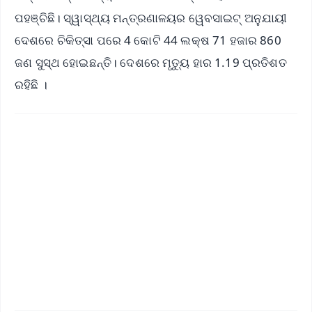
ପହଞ୍ଚିଛି। ସ୍ୱାସ୍ଥ୍ୟ ମନ୍ତ୍ରଣାଳୟର ୱେବସାଇଟ୍ ଅନୁଯାୟୀ
ଦେଶରେ ଚିକିତ୍ସା ପରେ 4 କୋଟି 44 ଲକ୍ଷ 71 ହଜାର 860
ଜଣ ସୁସ୍ଥ ହୋଇଛନ୍ତି। ଦେଶରେ ମୃତ୍ୟୁ ହାର 1.19 ପ୍ରତିଶତ
ରହିଛି ।