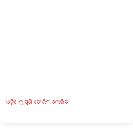
✨
📱 Get Argus News App
📰 60 Word News
🎬 Argus Podcast
📺 Live TV and Breaking News
🔔 Free Notification Alerts
Download Free:
Android - Scan QR
iOS - Scan QR
ଓଡ଼ିଶାକୁ ପୁଣି ଫେରିଲା କୋଭିଡ