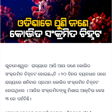
ଭୁବନେଶ୍ୱର: ରାଜ୍ୟରେ ଆଜି ଆଉ ଜଣେ କୋଭିଡ
ସଂକ୍ରମିତ ଚିହ୍ନଟ ହୋଇଛନ୍ତି । ୨୦ ଦିନର ବ୍ୟବଧାନ ପରେ
ରାଜ୍ୟରେ ଶନିବାର ପ୍ରଥମ କୋଭିଡ ସଂକ୍ରମିତ ଚିହ୍ନଟ
ହୋଇଥିଲେ । ଆଜିର ସଂକ୍ରମିତଙ୍କୁ ମିଶାଇ ଆକ୍ଟିଭ କେସ
୩ ରେ ପହଁଚିଛି।