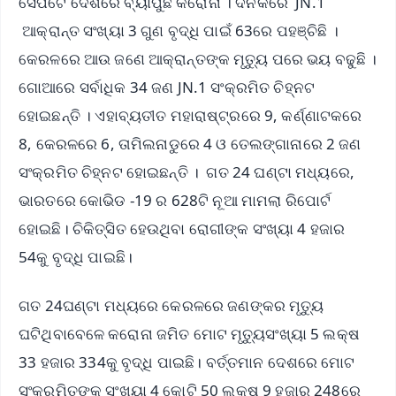
ସେପଟେ ଦେଶରେ ବ୍ୟାପୁଛି କରୋନା । ଦିନକରେ JN.1
ଆକ୍ରାନ୍ତ ସଂଖ୍ୟା 3 ଗୁଣ ବୃଦ୍ଧି ପାଇଁ 63ରେ ପହଞ୍ଚିଛି ।
କେରଳରେ ଆଉ ଜଣେ ଆକ୍ରାନ୍ତଙ୍କ ମୃତ୍ୟୁ ପରେ ଭୟ ବଢୁଛି ।
ଗୋଆରେ ସର୍ବାଧିକ 34 ଜଣ JN.1 ସଂକ୍ରମିତ ଚିହ୍ନଟ
ହୋଇଛନ୍ତି । ଏହାବ୍ୟତୀତ ମହାରାଷ୍ଟ୍ରରେ 9, କର୍ଣ୍ଣାଟକରେ
8, କେରଳରେ 6, ତାମିଲନାଡୁରେ 4 ଓ ତେଲଙ୍ଗାନାରେ 2 ଜଣ
ସଂକ୍ରମିତ ଚିହ୍ନଟ ହୋଇଛନ୍ତି । ଗତ 24 ଘଣ୍ଟା ମଧ୍ୟରେ,
ଭାରତରେ କୋଭିଡ -19 ର 628ଟି ନୂଆ ମାମଲା ରିପୋର୍ଟ
ହୋଇଛି। ଚିକିତ୍ସିତ ହେଉଥିବା ରୋଗୀଙ୍କ ସଂଖ୍ୟା 4 ହଜାର
54କୁ ବୃଦ୍ଧି ପାଇଛି।
ଗତ 24ଘଣ୍ଟା ମଧ୍ୟରେ କେରଳରେ ଜଣଙ୍କର ମୃତ୍ୟୁ
ଘଟିଥିବାବେଳେ କରୋନା ଜମିତ ମୋଟ ମୃତ୍ୟୁସଂଖ୍ୟା 5 ଲକ୍ଷ
33 ହଜାର 334କୁ ବୃଦ୍ଧି ପାଇଛି। ବର୍ତ୍ତମାନ ଦେଶରେ ମୋଟ
ସଂକ୍ରମିତଙ୍କ ସଂଖ୍ୟା 4 କୋଟି 50 ଲକ୍ଷ 9 ହଜାର 248ରେ