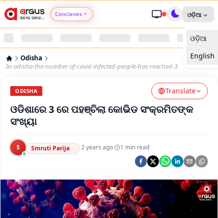
Conclaves
ଓଡ଼ିଆ
ଓଡ଼ିଆ
Argus Agri Vikas
English
Odisha
Argus Nari Shakti
In-odisha-the-number-of-covid-infected-people-has-reached-3
Translate
Argus Education Next
ODISHA
ଓଡିଶାରେ 3 ରେ ପହଞ୍ଚିଲା କୋଭିଡ ସଂକ୍ରମିତଙ୍କ
Argus Health Connect
ସଂଖ୍ୟା
Argus Swaad Odisha
S
·
2 years ago
·
1
min read
Smruti Parija
Argus Chalo Dekhein Apna Desh