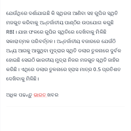
ଯେଉଁଥିରେ ଦର୍ଶାଯାଇଛି କି ସ୍ଥିରତା ଆଣିବା ସହ ରୁପିର ସ୍ଥିତି
ମଜଭୁତ କରିବାକୁ ଅନ୍ତର୍ଜାତୀୟ ପାଣ୍ଠିର ଉପଯୋଗ କରୁଛି
RBI। ଯାହା ଫଳରେ ରୁପିର ସ୍ଥିତିରେ ଦେଖିବାକୁ ମିଳିଛି
ସକାରାତ୍ମକ ପରିବର୍ତ୍ତନ। ଅନ୍ତର୍ଜାତୀୟ ବଜାରରେ ଯେଉଁଠି
ଅନ୍ୟ ଆଗକୁ ଆସୁଥିବା ମୁଦ୍ରାର ସ୍ଥିତି ଡଲାର ତୁଳନାରେ ଦୁର୍ବଳ
ହୋଇଛି ସେଇଠି ଭାରତୀୟ ମୁଦ୍ରା ନିଜର ମଜଭୁତ ସ୍ଥିତି ଜାହିର
କରିଛି। ଏଥିରେ ଡଲାର ତୁଳନାରେ ହ୍ରାସ ମାତ୍ର 0.5 ପ୍ରତିଶତ
ଦେଖିବାକୁ ମିଳିଛି।
ଅଧିକ ପଢନ୍ତୁ
ଭାରତ
ଖବର