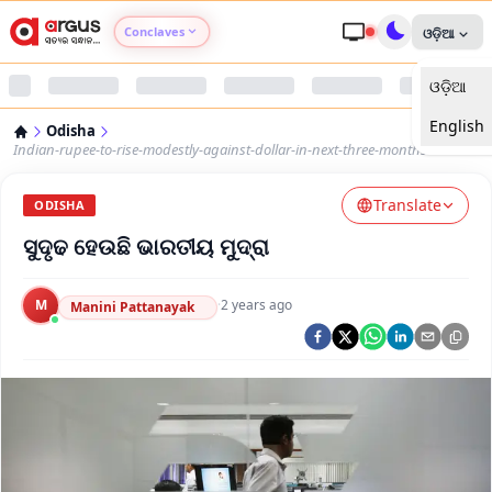
Conclaves
ଓଡ଼ିଆ
ଓଡ଼ିଆ
Argus Agri Vikas
English
Odisha
Argus Nari Shakti
Indian-rupee-to-rise-modestly-against-dollar-in-next-three-months
Translate
Argus Education Next
ODISHA
ସୁଦୃଢ ହେଉଛି ଭାରତୀୟ ମୁଦ୍ରା
Argus Health Connect
M
·
2 years ago
Manini Pattanayak
Argus Swaad Odisha
Argus Chalo Dekhein Apna Desh