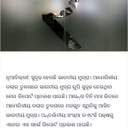
ନୂଆଦିଲ୍ଲୀ: ସୁଦୃଢ ହେଉଛି ଭାରତୀୟ ମୁଦ୍ରା। ଆମେରିକୀୟ
ଡଲାର ତୁଳନାରେ ଭାରତୀୟ ମୁଦ୍ରା ରୁପି ସୁଦୃଢ ହେଉଥିବା
ନେଇ ରିପୋର୍ଟ ପ୍ରକାଶ ପାଇଛି। ଆସନ୍ତା ତିନି ମାସ ଭିତରେ
ଆମେରିକୀୟ ଡଲାର ତୁଳନାରେ ମଜଭୁତ ସ୍ଥିତିକୁ ଆସିବ
ଭାରତୀୟ ମୁଦ୍ରା। ଅନ୍ତର୍ଜାତୀୟ ସଂସ୍ଥା ରଏଟର୍ସ ପକ୍ଷରୁ
ଏନେଇ ଏକ ସର୍ଭେ ରିପୋର୍ଟ ପ୍ରକାଶ ପାଇଛି।