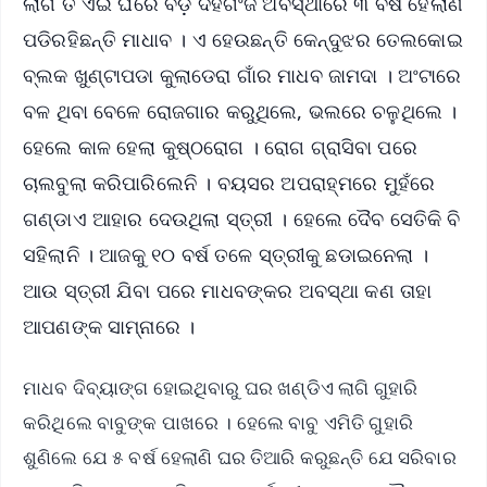
ଲାଗି ତ ଏଇ ଘରେ ବଡ଼ ଦହଗଂଜ ଅବସ୍ଥାରେ ୩ ବର୍ଷ ହେଲାଣି
ପଡିରହିଛନ୍ତି ମାଧାବ । ଏ ହେଉଛନ୍ତି କେନ୍ଦୁଝର ତେଲକୋଇ
ବ୍ଲକ ଖୁଣ୍ଟାପଡା କୁଲାଡେରା ଗାଁର ମାଧବ ଜାମଦା । ଅଂଟାରେ
ବଳ ଥିବା ବେଳେ ରୋଜଗାର କରୁଥିଲେ, ଭଲରେ ଚଳୁଥିଲେ ।
ହେଲେ କାଳ ହେଲା କୁଷ୍ଠରୋଗ । ରୋଗ ଗ୍ରାସିବା ପରେ
ଚାଲବୁଲା କରିପାରିଲେନି । ବୟସର ଅପରାହ୍ମରେ ମୁହଁରେ
ଗଣ୍ଡାଏ ଆହାର ଦେଉଥିଲା ସ୍ତ୍ରୀ । ହେଲେ ଦୈବ ସେତିକି ବି
ସହିଲାନି । ଆଜକୁ ୧୦ ବର୍ଷ ତଳେ ସ୍ତ୍ରୀକୁ ଛଡାଇନେଲା ।
ଆଉ ସ୍ତ୍ରୀ ଯିବା ପରେ ମାଧବଙ୍କର ଅବସ୍ଥା କଣ ତାହା
ଆପଣଙ୍କ ସାମ୍ନାରେ ।
ମାଧବ ଦିବ୍ୟାଙ୍ଗ ହୋଇଥିବାରୁ ଘର ଖଣ୍ଡିଏ ଲାଗି ଗୁହାରି
କରିଥିଲେ ବାବୁଙ୍କ ପାଖରେ । ହେଲେ ବାବୁ ଏମିତି ଗୁହାରି
ଶୁଣିଲେ ଯେ ୫ ବର୍ଷ ହେଲାଣି ଘର ତିଆରି କରୁଛନ୍ତି ଯେ ସରିବାର