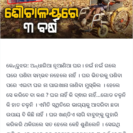
କେନ୍ଦୁଝର: ଅନ୍ଧାରିଆ ନୂଆଣିଆ ଘର। ନଇଁ ନଇଁ ଗଲେ
ଘରେ ପଶିବା ସମ୍ଭବ ନହେଲେ ନାହିଁ । ଘର ଭିତରକୁ ପଶିବା
ପରେ ଏଇଟା ଘର ନା ପାଇଖାନା ଜାଣିବା ମୁସ୍କିଲ । ହେଲେ
ସେ କରିବେ ବା କଣ ? ଘର ନାହିଁ କି ଦ୍ଵାର ନାହିଁ...ଗୋଡ ଚଳୁନି
କି ହାତ ଚଳୁନି । ଏମିତି ସ୍ଥିତିରେ ଭାଗ୍ୟକୁ ଆଦରିବା ଛଡା
ଉପାୟ ବି କିଛି ନାହିଁ । ଘର ଖଣ୍ଡିଏ ଲାଗି ବାବୁଙ୍କୁ ଗୁହାରି
କରିକରି ଥକିଗଲେ ସତ ହେଲେ କେହି ଶୁଣିଲେନି । ସେଇଥି