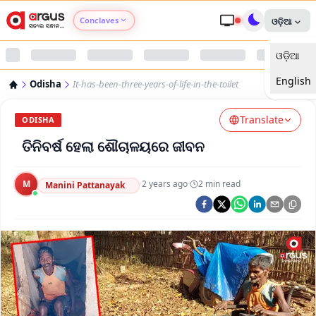
Conclaves
ଓଡ଼ିଆ
ଓଡ଼ିଆ
Argus Agri Vikas
English
Odisha
It-has-been-three-years-of-life-in-the-toilet
Argus Nari Shakti
Translate
ODISHA
Argus Education Next
ତିନିବର୍ଷ ହେଲା ଶୌଚାଳୟରେ ଜୀବନ
Argus Health Connect
M
·
2 years ago
·
2
min read
Manini Pattanayak
Argus Swaad Odisha
Argus Chalo Dekhein Apna Desh