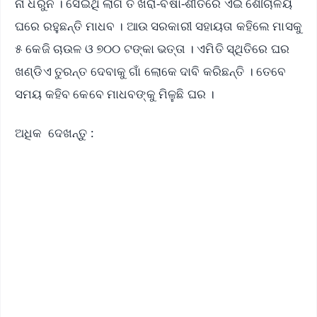
ନା ଧରୁନି । ସେଇଥି ଲାଗି ତ ଖରା-ବର୍ଷା-ଶୀତରେ ଏଇ ଶୌଚାଳୟ
ଘରେ ରହୁଛନ୍ତି ମାଧବ । ଆଉ ସରକାରୀ ସହାୟତା କହିଲେ ମାସକୁ
୫ କେଜି ଚାଉଳ ଓ ୭୦୦ ଟଙ୍କା ଭତ୍ତା । ଏମିତି ସ୍ଥିତିରେ ଘର
ଖଣ୍ଡିଏ ତୁରନ୍ତ ଦେବାକୁ ଗାଁ ଲୋକେ ଦାବି କରିଛନ୍ତି । ତେବେ
ସମୟ କହିବ କେବେ ମାଧବଙ୍କୁ ମିଳୁଛି ଘର ।
ଅଧିକ ଦେଖନ୍ତୁ :