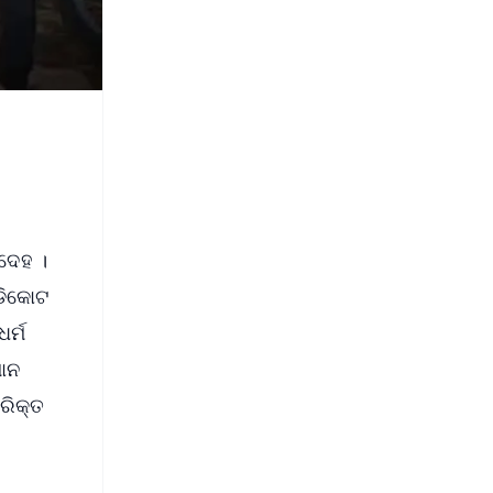
ତଦେହ ।
୍ଡିକୋଟ
ର୍ମ
ଥାନ
ରିକ୍ତ