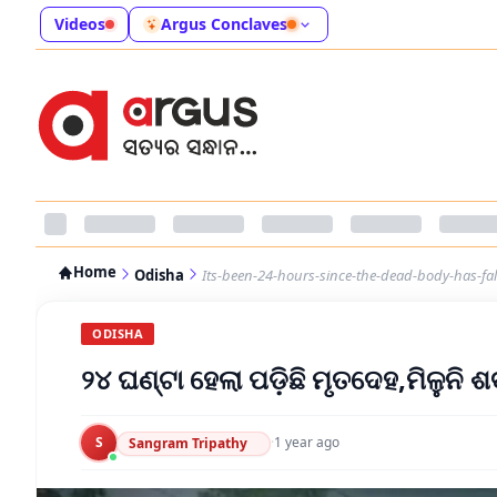
Videos
Argus Conclaves
Home
Odisha
Its-been-24-hours-since-the-dead-body-has-fa
ODISHA
୨୪ ଘଣ୍ଟା ହେଲା ପଡ଼ିଛି ମୃତଦେହ,ମିଳୁନି 
S
·
1 year ago
Sangram Tripathy