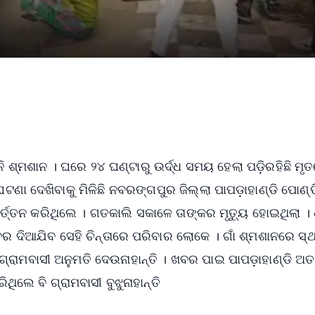
ଲାନି ଶ୍ମଶାନ । ଘରେ ୨୪ ଘଣ୍ଟାରୁ ଉର୍ଦ୍ଧ ସମୟ ହେଲା ପଡ଼ିରହିଛି ମୃ
ଣା ଦେଖିବାକୁ ମିଳିଛି ନବରଙ୍ଗପୁର ଜିଲ୍ଲା ପାପଡ଼ାହାଣ୍ଡି ପୋଣ
ିବର୍ତ୍ତନ କରିଥିଲେ । ଗତକାଲି ସକାଳେ ତାଙ୍କର ମୃତ୍ୟୁ ହୋଇଥିଲା । ଧ
ବର ଦିଆଯିବ ସେହି ଚିନ୍ତାରେ ପରିବାର ଲୋକେ । ଗାଁ ଶ୍ମଶାନରେ ସ୍
ଗ୍ରାମବାସୀ ଅନୁମତି ଦେଉନାହାନ୍ତି । ଖବର ପାଇ ପାପଡ଼ାହାଣ୍ଡି ଅତ
ଥିଲେ ବି ଗ୍ରାମବାସୀ ବୁଝୁନାହାନ୍ତି