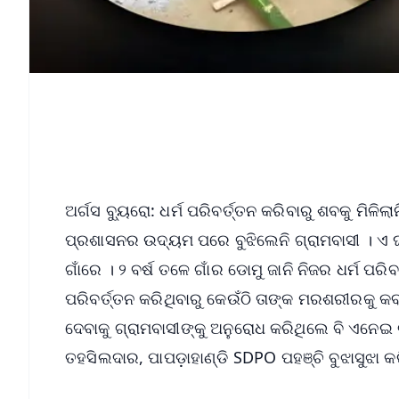
ଅର୍ଗସ ବ୍ୟୁରୋ: ଧର୍ମ ପରିବର୍ତ୍ତନ କରିବାରୁ ଶବକୁ ମିଳି
ପ୍ରଶାସନର ଉଦ୍ୟମ ପରେ ବୁଝିଲେନି ଗ୍ରାମବାସୀ । ଏ ଘଟ
ଗାଁରେ । ୨ ବର୍ଷ ତଳେ ଗାଁର ଡୋମୁ ଜାନି ନିଜର ଧର୍ମ ପର
ପରିବର୍ତ୍ତନ କରିଥିବାରୁ କେଉଁଠି ତାଙ୍କ ମରଶରୀରକୁ କ
ଦେବାକୁ ଗ୍ରାମବାସୀଙ୍କୁ ଅନୁରୋଧ କରିଥିଲେ ବି ଏନେଇ 
ତହସିଲଦାର, ପାପଡ଼ାହାଣ୍ଡି SDPO ପହଞ୍ଚି ବୁଝାସୁଝା କରି