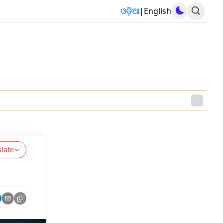
ଓଡ଼ିଆ
|
English
slate