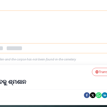
llen-and-the-corpse-has-not-been-found-in-the-cemetery
Tran
ଶବକୁ ଶ୍ମଶାନ