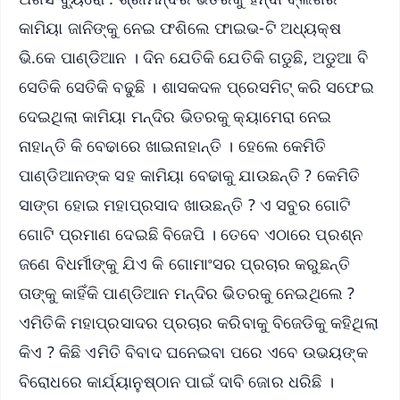
କାମିୟା ଜାନିଙ୍କୁ ନେଇ ଫଶିଲେ ଫାଇଭ-ଟି ଅଧ୍ୟକ୍ଷ
ଭି.କେ ପାଣ୍ଡିଆନ । ଦିନ ଯେତିକି ଯେତିକି ଗଡୁଛି, ଅଡୁଆ ବି
ସେତିକି ସେତିକି ବଢୁଛି । ଶାସକଦଳ ପ୍ରେସମିଟ୍‌ କରି ସଫେଇ
ଦେଇଥିଲା କାମିୟା ମନ୍ଦିର ଭିତରକୁ କ୍ୟାମେରା ନେଇ
ନାହାନ୍ତି କି ବେଢାରେ ଖାଇନାହାନ୍ତି । ହେଲେ କେମିତି
ପାଣ୍ଡିଆନଙ୍କ ସହ କାମିୟା ବେଢାକୁ ଯାଉଛନ୍ତି ? କେମିତି
ସାଙ୍ଗ ହୋଇ ମହାପ୍ରସାଦ ଖାଉଛନ୍ତି ? ଏ ସବୁର ଗୋଟି
ଗୋଟି ପ୍ରମାଣ ଦେଇଛି ବିଜେପି । ତେବେ ଏଠାରେ ପ୍ରଶ୍ନ
ଜଣେ ବିଧର୍ମୀଙ୍କୁ ଯିଏ କି ଗୋମାଂସର ପ୍ରଚାର କରୁଛନ୍ତି
ତାଙ୍କୁ କାହିଁକି ପାଣ୍ଡିଆନ ମନ୍ଦିର ଭିତରକୁ ନେଇଥିଲେ ?
ଏମିତିକି ମହାପ୍ରସାଦର ପ୍ରଚାର କରିବାକୁ ବିଜେଡିକୁ କହିଥିଲା
କିଏ ? କିଛି ଏମିତି ବିବାଦ ଘନେଇବା ପରେ ଏବେ ଉଭୟଙ୍କ
ବିରୋଧରେ କାର୍ଯ୍ୟାନୁଷ୍ଠାନ ପାଇଁ ଦାବି ଜୋର ଧରିଛି ।