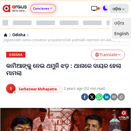
Conclaves
ଓଡ଼ିଆ
ଓଡ଼ିଆ
Argus Agri Vikas
English
Odisha
Argus Nari Shakti
Jagannath-sena-convenor-priyadarshan-patnaik-reaction-on-kamiya-jani
Translate
Argus Education Next
ODISHA
କାମିଆଙ୍କୁ ନେଇ ଥମୁନି ଝଡ଼ : ଥାନାରେ ଦାୟର ହେଲା
Argus Health Connect
ମାମଲା
Argus Swaad Odisha
S
·
2 years ago
·
2
min read
Sarbeswar Mohapatra
Argus Chalo Dekhein Apna Desh