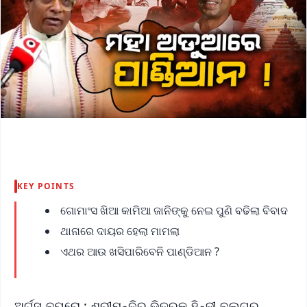
KEY POINTS
ଗୋମାଂସ ଖିଆ କାମିଆ ଜାନିଙ୍କୁ ନେଇ ପୁଣି ବଢିଲା ବିବାଦ
ଥାନାରେ ଦାୟର ହେଲା ମାମଲା
ଏଥର ଆଉ ଖସିପାରିବେନି ପାଣ୍ଡିଆନ ?
ଅର୍ଗସ ବ୍ୟୁରୋ : ଶ୍ରୀମନ୍ଦିର ଭିତରକୁ ହିନ୍ଦୀ ବ୍ଲଗର