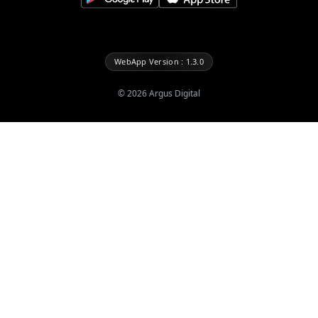
WebApp Version : 1.3.0
©
2026
Argus Digital