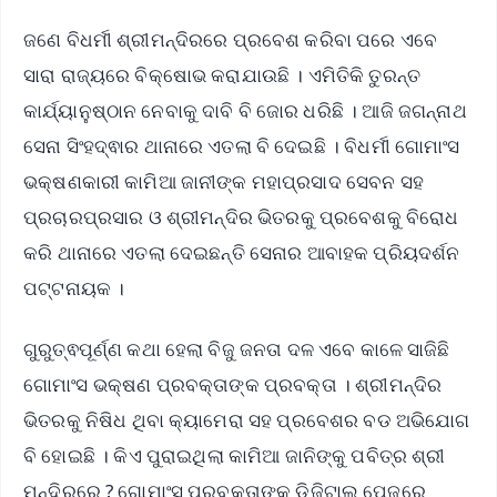
ଜଣେ ବିଧର୍ମୀ ଶ୍ରୀମନ୍ଦିରରେ ପ୍ରବେଶ କରିବା ପରେ ଏବେ
ସାରା ରାଜ୍ୟରେ ବିକ୍ଷୋଭ କରାଯାଉଛି । ଏମିତିକି ତୁରନ୍ତ
କାର୍ଯ୍ୟାନୁଷ୍ଠାନ ନେବାକୁ ଦାବି ବି ଜୋର ଧରିଛି । ଆଜି ଜଗନ୍ନାଥ
ସେନା ସିଂହଦ୍ଵାର ଥାନାରେ ଏତଲା ବି ଦେଇଛି । ବିଧର୍ମୀ ଗୋମାଂସ
ଭକ୍ଷଣକାରୀ କାମିଆ ଜାନୀଙ୍କ ମହାପ୍ରସାଦ ସେବନ ସହ
ପ୍ରଚାରପ୍ରସାର ଓ ଶ୍ରୀମନ୍ଦିର ଭିତରକୁ ପ୍ରବେଶକୁ ବିରୋଧ
କରି ଥାନାରେ ଏତଲା ଦେଇଛନ୍ତି ସେନାର ଆବାହକ ପ୍ରିୟଦର୍ଶନ
ପଟ୍ଟନାୟକ ।
ଗୁରୁତ୍ଵପୂର୍ଣ୍ଣ କଥା ହେଲା ବିଜୁ ଜନତା ଦଳ ଏବେ କାଳେ ସାଜିଛି
ଗୋମାଂସ ଭକ୍ଷଣ ପ୍ରବକ୍ତାଙ୍କ ପ୍ରବକ୍ତା । ଶ୍ରୀମନ୍ଦିର
ଭିତରକୁ ନିଷିଧ ଥିବା କ୍ୟାମେରା ସହ ପ୍ରବେଶର ବଡ ଅଭିଯୋଗ
ବି ହୋଇଛି । କିଏ ପୁରାଇଥିଲା କାମିଆ ଜାନିଙ୍କୁ ପବିତ୍ର ଶ୍ରୀ
ମନ୍ଦିରରେ ? ଗୋମାଂସ ପ୍ରବକ୍ତାଙ୍କ ଡିଜିଟାଲ ପେଜରେ