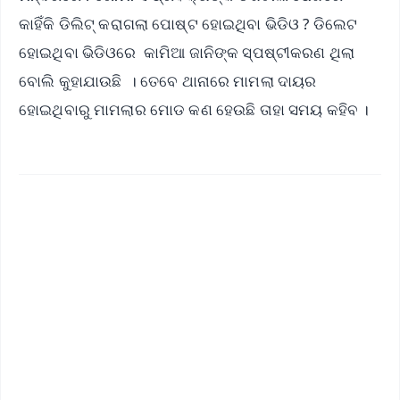
କାହିଁକି ଡିଲିଟ୍ କରାଗଲା ପୋଷ୍ଟ ହୋଇଥିବା ଭିଡିଓ ? ଡିଲେଟ
ହୋଇଥିବା ଭିଡିଓରେ କାମିଆ ଜାନିଙ୍କ ସ୍ପଷ୍ଟୀକରଣ ଥିଲା
ବୋଲି କୁହାଯାଉଛି । ତେବେ ଥାନାରେ ମାମଲା ଦାୟର
ହୋଇଥିବାରୁ ମାମଲାର ମୋଡ କଣ ହେଉଛି ତାହା ସମୟ କହିବ ।