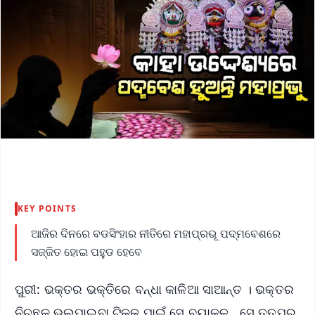
KEY POINTS
ଆଜିର ଦିନରେ ବଡସିଂହାର ନୀତିରେ ମହାପ୍ରଭୂ ପଦ୍ମବେଶରେ
ସଜ୍ଜିତ ହୋଇ ପହୁଡ ହେବେ
ପୁରୀ: ଭକ୍ତର ଭକ୍ତିରେ ବନ୍ଧା କାଳିଆ ସାଆନ୍ତ । ଭକ୍ତର
ନିଚ୍ଛକ ଭଲପାଇବା ଟିକକ ପାଇଁ ସେ ବ୍ୟାକୁଳ...ସେ ତତ୍ପର