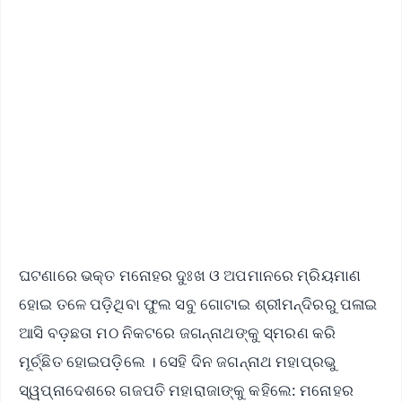
📰 60 Word News
🎬 Argus Podcast
📺 Live TV and Breaking News
🔔 Free Notification Alerts
Download Free:
Android - Scan QR
iOS - Scan QR
ଘଟଣାରେ ଭକ୍ତ ମନୋହର ଦୁଃଖ ଓ ଅପମାନରେ ମ୍ରିୟମାଣ
ହୋଇ ତଳେ ପଡ଼ିଥିବା ଫୁଲ ସବୁ ଗୋଟାଇ ଶ୍ରୀମନ୍ଦିରରୁ ପଳାଇ
ଆସି ବଡ଼ଛତା ମଠ ନିକଟରେ ଜଗନ୍ନାଥଙ୍କୁ ସ୍ମରଣ କରି
ମୂର୍ଚ୍ଛିତ ହୋଇପଡ଼ିଲେ । ସେହି ଦିନ ଜଗନ୍ନାଥ ମହାପ୍ରଭୁ
ସ୍ୱପ୍ନାଦେଶରେ ଗଜପତି ମହାରାଜାଙ୍କୁ କହିଲେ: ମନୋହର