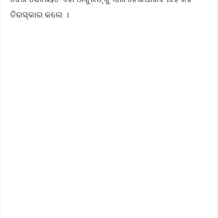
ତିରସ୍କାର କଲେ ।
✨
📱 Get Argus News App