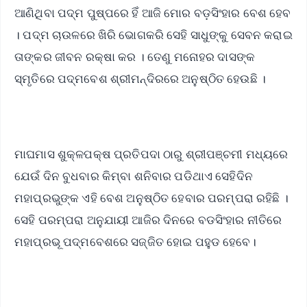
ଆଣିଥିବା ପଦ୍ମ ପୁଷ୍ପରେ ହିଁ ଆଜି ମୋର ବଡ଼ସିଂହାର ବେଶ ହେବ
। ପଦ୍ମ ଚାଉଳରେ ଖିରି ଭୋଗକରି ସେହି ସାଧୁଙ୍କୁ ସେବନ କରାଇ
ତାଙ୍କର ଜୀବନ ରକ୍ଷା କର । ତେଣୁ ମନୋହର ଦାସଙ୍କ
ସ୍ମୃତିରେ ପଦ୍ମବେଶ ଶ୍ରୀମନ୍ଦିରରେ ଅନୁଷ୍ଠିତ ହେଉଛି ।
ମାଘମାସ ଶୁକ୍ଳପକ୍ଷ ପ୍ରତିପଦା ଠାରୁ ଶ୍ରୀପଞ୍ଚମୀ ମଧ୍ୟରେ
ଯେଉଁ ଦିନ ବୁଧବାର କିମ୍ବା ଶନିବାର ପଡିଥାଏ ସେହିଦିନ
ମହାପ୍ରଭୁଙ୍କ ଏହି ବେଶ ଅନୁଷ୍ଠିତ ହେବାର ପରମ୍ପରା ରହିଛି ।
ସେହି ପରମ୍ପରା ଅନୁଯାୟୀ ଆଜିର ଦିନରେ ବଡସିଂହାର ନୀତିରେ
ମହାପ୍ରଭୂ ପଦ୍ମବେଶରେ ସଜ୍ଜିତ ହୋଇ ପହୁଡ ହେବେ।