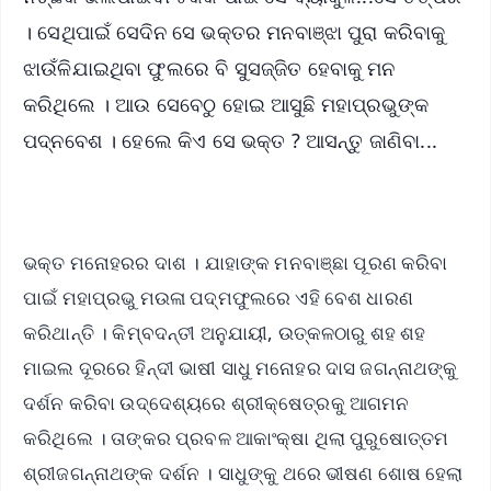
। ସେଥିପାଇଁ ସେଦିନ ସେ ଭକ୍ତର ମନବାଞ୍ଝା ପୁରା କରିବାକୁ
ଝାଉଁଳିଯାଇଥିବା ଫୁଲରେ ବି ସୁସଜ୍ଜିତ ହେବାକୁ ମନ
କରିଥିଲେ । ଆଉ ସେବେଠୁ ହୋଇ ଆସୁଛି ମହାପ୍ରଭୁଙ୍କ
ପଦ୍ନବେଶ । ହେଲେ କିଏ ସେ ଭକ୍ତ ? ଆସନ୍ତୁ ଜାଣିବା...
ଭକ୍ତ ମନୋହରର ଦାଶ । ଯାହାଙ୍କ ମନବାଞ୍ଛା ପୂରଣ କରିବା
ପାଇଁ ମହାପ୍ରଭୁ ମଉଳା ପଦ୍ମଫୁଲରେ ଏହି ବେଶ ଧାରଣ
କରିଥାନ୍ତି । କିମ୍ବଦନ୍ତୀ ଅନୁଯାୟୀ, ଉତ୍କଳଠାରୁ ଶହ ଶହ
ମାଇଲ ଦୂରରେ ହିନ୍ଦୀ ଭାଷୀ ସାଧୁ ମନୋହର ଦାସ ଜଗନ୍ନାଥଙ୍କୁ
ଦର୍ଶନ କରିବା ଉଦ୍ଦେଶ୍ୟରେ ଶ୍ରୀକ୍ଷେତ୍ରକୁ ଆଗମନ
କରିଥିଲେ । ତାଙ୍କର ପ୍ରବଳ ଆକାଂକ୍ଷା ଥିଲା ପୁରୁଷୋତ୍ତମ
ଶ୍ରୀଜଗନ୍ନାଥଙ୍କ ଦର୍ଶନ । ସାଧୁଙ୍କୁ ଥରେ ଭୀଷଣ ଶୋଷ ହେଲା