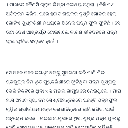
। ପାଖରେ କୈଣସି ଗ୍ରାମ କିମ୍ବା ଜଳାଶୟ ନଥିଲା । କିଛି ପଥ
ଅତିକ୍ରମ କରିବା ପରେ ହଠାତ ତାଙ୍କର ଦୃଷ୍ଟି ଗୋଚର ହେଲା
ଗୋଟିଏ ପୁଷ୍କରିଣୀ ମଧ୍ୟରେ ଅନେକ ପଦ୍ମ ଫୁଲ ଫୁଟିଛି । ସେ
ତାହା ଦେଖି ଆଶ୍ଚର୍ଯ୍ୟ ହୋଇଗଲେ କାରଣ ଶୀତଦିନରେ ପଦ୍ମ
ଫୁଲ ଫୁଟିବା ସମ୍ଭବ ନୁହେଁ ।
ସେ ମନେ ମନେ ଜଗନ୍ନାଥଙ୍କୁ ସୁମରଣା କରି ପାଣି ପିଇ
ପ୍ରଭୁଙ୍କ ନିମନ୍ତେ ପୁଷ୍କରିଣୀରେ ଫୁଟିଥିବା ପଦ୍ମ ପୁଷ୍ପକୁ
ତୋଳି ନିକଟରେ ଥିବା ଏକ ମଇଳା ଗାମୁଛାରେ ନେଇଥିଲେ । ମାଘ
ମାସ ଅମାବାସ୍ୟା ଦିନ ସେ ଶ୍ରୀମନ୍ଦିରରେ ପହଞ୍ଚି ପଦ୍ମଫୁଲ
ଗୁଡ଼ିକ ଶ୍ରୀଜୀଉମାନଙ୍କ ଚରଣାବିନ୍ଦରେ ଲାଗି କରିବା ପାଇଁ
ଅନୁରୋଧ କଲେ । ମଇଳା ଗାମୁଛାରେ ଥିବା ଶୁଷ୍କ ପଦ୍ମ ଫୁଲକୁ
ଦେଖି ସେବାୟତ ଏହା ଠାକୁରଙ୍କୁ ଲାଗି ହେଇପାରିବ ନାହିଁ କହି