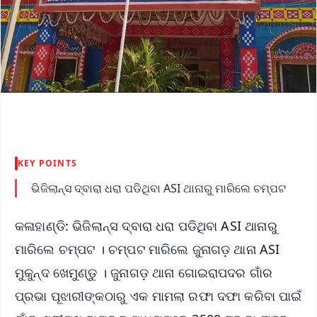
KEY POINTS
ଭିଜିଲାନ୍ସ ଦ୍ବାରା ଧରା ପଡିଥିବା ASI ଥାନାରୁ ମାରିଲେ ଚମ୍ପଟ
କଳାହାଣ୍ଡି: ଭିଜିଲାନ୍ସ ଦ୍ବାରା ଧରା ପଡିଥିବା ASI ଥାନାରୁ
ମାରିଲେ ଚମ୍ପଟ । ଚମ୍ପଟ ମାରିଲେ ଜୁନାଗଡ଼ ଥାନା ASI
ମୁକୁନ୍ଦ ଖେମୁଣ୍ଡୁ । ଜୁନାଗଡ଼ ଥାନା ଗୋଇରାପଦର ଗାଁର
ପ୍ରଭା ପୂଝାରୀଙ୍କଠାରୁ ଏକ ମାମଲା ରଫା ଦଫା କରିବା ପାଇଁ