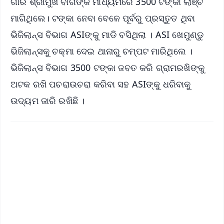
ଗାଁର ଶ୍ରୀମୁଖ ବାଗଙ୍କ ମାଧ୍ୟମରେ 3500 ଟଙ୍କା ଲାଞ୍ଚ
ମାଗିଥିଲେ। ଟଙ୍କା ନେବା ବେଳେ ପୂର୍ବରୁ ପ୍ରସ୍ତୁତ ଥିବା
ଭିଜିଲାନ୍ସ ବିଭାଗ ASIଙ୍କୁ ମାଡି ବସିଥିଲା । ASI ଖେମୁଣ୍ଡୁ
ଭିଜିଲାନ୍ସକୁ ଚକ୍‌ମା ଦେଇ ଥାନାରୁ ଚମ୍ପଟ ମାରିଥିଲେ ।
ଭିଜିଲାନ୍ସ ବିଭାଗ 3500 ଟଙ୍କା ଜବତ କରି ଗ୍ରାମରଖିଙ୍କୁ
ଅଟକ ରଖି ପଚରାଉଚରା କରିବା ସହ ASIଙ୍କୁ ଧରିବାକୁ
ଉଦ୍ୟମ ଜାରି ରଖିଛି ।