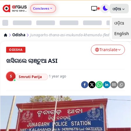
Conclaves
ଓଡ଼ିଆ
ଓଡ଼ିଆ
Argus Agri Vikas
English
Odisha
Junagarhs-thana-asi-mukunda-khemundu-fled-away
Argus Nari Shakti
Translate
ODISHA
Argus Education Next
ଖସିଗଲେ ଲାଞ୍ଚୁଆ ASI
Argus Health Connect
S
·
1 year ago
Smruti Parija
Argus Swaad Odisha
Argus Chalo Dekhein Apna Desh