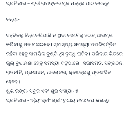
ପ୍ରତିକାର – ଶ୍ରୀ ରାମଙ୍କର ମୂଳ ମନ୍ତ୍ର ପାଠ କରନ୍ତୁ
କନ୍ୟା-
ବହୁଦିନରୁ ଚିନ୍ତାକରିପାରି ନ ଥିବା କାମଟିକୁ ହଠାତ୍ ଆରମ୍ଭ
କରିବାକୁ ମନ ବଳାଇବେ। ସ୍ବାସ୍ଥ୍ୟ ସମସ୍ୟା ଅପରିବର୍ତ୍ତିତ
ରହିବା ହେତୁ ସାମୟିକ ଦୁଶ୍ଚିନ୍ତା ବୃଦ୍ଧି ଘଟିବ। ପରିବାର ଭିତରେ
ଭୁଲ୍ ବୁଝାମଣା ହେତୁ ସମସ୍ୟା ବଢ଼ିପାରେ। ସଭାସମିତ, ସଙ୍ଗଠନ,
ରାଜନୀତି, ପ୍ରଶାସନ, ଆଲୋଚନା, କ୍ଷେତ୍ରରୁ ପ୍ରଶଂସିତ
ହେବେ।
ଶୁଭ ରଙ୍ଗ- ସବୁଜ ଏବଂ ଶୁଭ ସଂଖ୍ୟା- ୫
ପ୍ରତିକାର - ଐ୍ୟଂ ସ୍ତୀଂ ଶ୍ରୀଂ ବୁଧାୟ ନମଃ ଜପ କରନ୍ତୁ