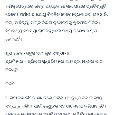
କର୍ମକ୍ଷେତ୍ରରେ ଉଚ୍ଚ ପଦାଧିକାରୀ ସହଯୋଗର ପ୍ରତିଶ୍ରୁତି
ଦେବେ। ଅର୍ଥାଭାବ ଯୋଗୁ ବିଚଳିତ ହେବେ।ପ୍ରଶାସନ, ରାଜନୀତି,
କଳା, ସାହିତ୍ୟ, ସାମ୍ବାଦିକତା କ୍ଷେତ୍ରରୁ ଶୁଭଫଳ ମିଳିବ।
ସ୍ବାସ୍ଥ୍ୟ ସମସ୍ୟା ଲାଗିରହିଥିଲେ ମଧ୍ୟ ବିଶେଷ ଖରାପ
ହେବନାହିଁ।
ଶୁଭ ରଙ୍ଗ- ସବୁଜ ଏବଂ ଶୁଭ ସଂଖ୍ୟା- ୫
ପ୍ରତିକାର – ତ୍ରିପୁରା ସୁନ୍ଦରିଙ୍କର ଗାୟତ୍ରୀ ମନ୍ତ୍ର ପାଠ
କରନ୍ତୁ
କର୍କଟ-
ପାରିବାରିକ ଜୀବନ ଶାନ୍ତିରେ କଟିବ । ଆନୁଷ୍ଠାନିକ କାର‌୍ୟ୍ୟ
ସମ୍ପନ୍ନ କରିବା ପାଇଁ ବନ୍ଧୁଙ୍କ ସହ ଆଲୋଚନା କରିପାରନ୍ତି।
କେତେକ କ୍ଷେତ୍ରରେ ଅପ୍ରିୟ ସତକଥା କହି ବିରୋଧୀ ହେବାକୁ