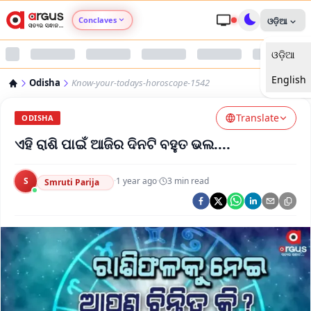
Conclaves
ଓଡ଼ିଆ
ଓଡ଼ିଆ
Argus Agri Vikas
English
Odisha
Know-your-todays-horoscope-1542
Argus Nari Shakti
Translate
ODISHA
Argus Education Next
ଏହି ରାଶି ପାଇଁ ଆଜିର ଦିନଟି ବହୁତ ଭଲ....
Argus Health Connect
S
·
1 year ago
·
3
min read
Smruti Parija
Argus Swaad Odisha
Argus Chalo Dekhein Apna Desh