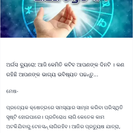
ଅର୍ଗସ ବ୍ୟୁରୋ: ଆଜି କେମିତି କଟିବ ଆପଣଙ୍କ ଦିନଟି । କଣ
ରହିଛି ଆପଣଙ୍କ ଭାଗ୍ୟ ଭବିଷ୍ୟତ ପଢନ୍ତୁ...
ମେଷ-
ପ୍ରତ୍ୟେକ କ୍ଷେତ୍ରରେ ସମସ୍ୟାର ସାମ୍ନା କରିବା ପରିସ୍ଥିତି
ସୃଷ୍ଟି ହୋଇପାରେ। ପ୍ରତିରୋଧ ଲାଗି କେତେକ କାମ
ଅଟକିଯିବାରୁ ଟେନସନ୍ ଲାଗିରହିବ। ଆଜିର ପ୍ରତ୍ୟୁଷ ଯାତ୍ରା,