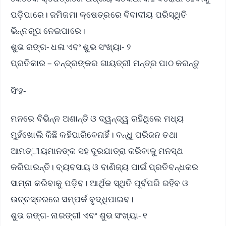
ପଡ଼ିପାରେ। ଜମିଜମା କ୍ଷେତ୍ରରେ ବିବାଦୀୟ ପରିସ୍ଥିତି
ଭିନ୍ନରୂପ ନେଇପାରେ।
ଶୁଭ ରଙ୍ଗ- ଧଳା ଏବଂ ଶୁଭ ସଂଖ୍ୟା- ୨
ପ୍ରତିକାର – ଚନ୍ଦ୍ରଙ୍କର ଗାୟତ୍ରୀ ମନ୍ତ୍ର ପାଠ କରନ୍ତୁ
ସିଂହ-
ମନରେ ବିଭିନ୍ନ ଅଶାନ୍ତି ଓ ଦ୍ୱନ୍ଦ୍ୱ ରହିଥିଲେ ମଧ୍ୟ
ମୁହଁଖୋଲି କିଛି କହିପାରିବେନାହିଁ। ବନ୍ଧୁ ପରିଜନ ତଥା
ଆମତ୍ୀୟମାନଙ୍କ ସହ ଦୂରଯାତ୍ରା କରିବାକୁ ମନସ୍ଥ
କରିପାରନ୍ତି। ବ୍ୟବସାୟ ଓ ବାଣିଜ୍ୟ ପାଇଁ ପ୍ରତିବନ୍ଧକର
ସାମ୍ନା କରିବାକୁ ପଡ଼ିବ। ଆର୍ଥିକ ସ୍ଥିତି ପୂର୍ବପରି ରହିବ ଓ
ଉଚ୍ଚସ୍ତରରେ ସମ୍ପର୍କ ବୃଦ୍ଧିପାଇବ।
ଶୁଭ ରଙ୍ଗ- ନାରଙ୍ଗୀ ଏବଂ ଶୁଭ ସଂଖ୍ୟା- ୧