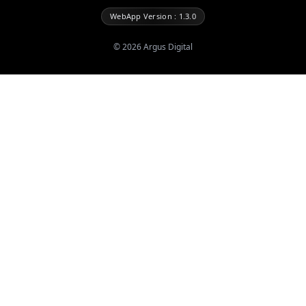
WebApp Version : 1.3.0
©
2026
Argus Digital