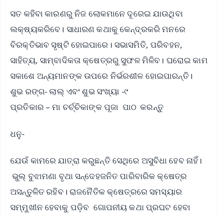
ସତ କହିବା କାରଣରୁ ନିଜ ଲୋକମାନେ ଦୂରେଇ ଯାଉଥିବା
ଲକ୍ଷ୍ୟକରିବେ। ସାଧାରଣ କଥାକୁ କେନ୍ଦ୍ରକରି ମନରେ
ବିରକ୍ତିଭାବ ସୃଷ୍ଟି ହୋଇପାରେ। ସଭାସମିତି, ପରିବହନ,
ସାହିତ୍ୟ, ସାମ୍ବାଦିକତା କ୍ଷେତ୍ରରୁ ସୁଫଳ ମିଳିବ। ଘରୋଇ କାମ
ସକାଶେ ଅନ୍ୟମାନଙ୍କ ଉପରେ ନିର୍ଭରଶୀଳ ହୋଇପାରନ୍ତି।
ଶୁଭ ରଙ୍ଗ- ଲାଲ୍ ଏବଂ ଶୁଭ ସଂଖ୍ୟା -୯
ପ୍ରତିକାର – ମା ଚର୍ଚ୍ଚିକାଙ୍କ ପୂଜା ପାଠ କରନ୍ତୁ
ଧନୁ-
ଯେଉଁ କାମରେ ଯାତ୍ରା କରୁଛନ୍ତି ସେଥିରେ ଅସୁବିଧା ହେବ ନାହିଁ।
ଭୁଲ୍ ବୁଝାମଣା ବୃଥା ସନ୍ଦେହଜନିତ ପାରିବାରିକ କ୍ଷେତ୍ର
ଅସନ୍ତୁଳିତ ରହିବ। ରାଜନୈତିକ କ୍ଷେତ୍ରରେ ସମସ୍ୟାର
ସମ୍ମୁଖୀନ ହେବାକୁ ପଡ଼ିବ ଗୋପନୀୟ କଥା ପ୍ରଘଟ ହେବା