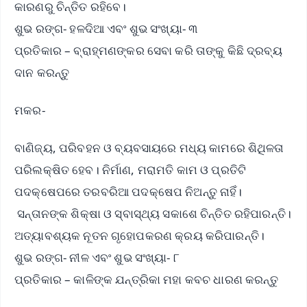
କାରଣରୁ ଚିନ୍ତିତ ରହିବେ।
ଶୁଭ ରଙ୍ଗ- ହଳଦିଆ ଏବଂ ଶୁଭ ସଂଖ୍ୟା- ୩
ପ୍ରତିକାର – ବ୍ରାହ୍ମଣଙ୍କର ସେବା କରି ତାଙ୍କୁ କିଛି ଦ୍ରବ୍ୟ
ଦାନ କରନ୍ତୁ
ମକର-
ବାଣିଜ୍ୟ, ପରିବହନ ଓ ବ୍ୟବସାୟରେ ମଧ୍ୟ କାମରେ ଶିଥିଳତା
ପରିଲକ୍ଷିତ ହେବ। ନିର୍ମାଣ, ମରାମତି କାମ ଓ ପ୍ରତିଟି
ପଦକ୍ଷେପରେ ତରବରିଆ ପଦକ୍ଷେପ ନିଅନ୍ତୁ ନାହିଁ।
ସନ୍ତାନଙ୍କ ଶିକ୍ଷା ଓ ସ୍ବାସ୍ଥ୍ୟ ସକାଶେ ଚିନ୍ତିତ ରହିପାରନ୍ତି।
ଅତ୍ୟାବଶ୍ୟକ ନୂତନ ଗୃହୋପକରଣ କ୍ରୟ କରିପାରନ୍ତି।
ଶୁଭ ରଙ୍ଗ- ନୀଳ ଏବଂ ଶୁଭ ସଂଖ୍ୟା- ୮
ପ୍ରତିକାର – କାଳିଙ୍କ ଯନ୍ତ୍ରିକା ମହା କବଚ ଧାରଣ କରନ୍ତୁ