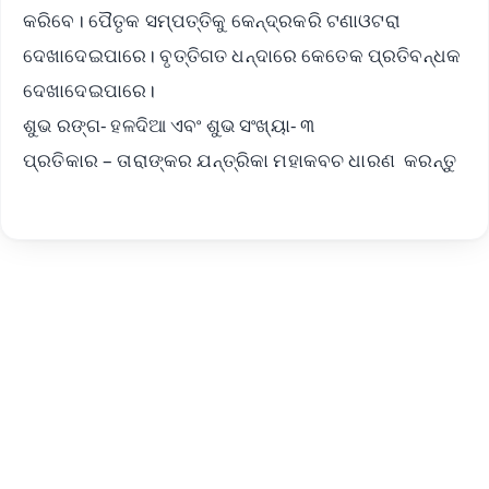
କରିବେ। ପୈତୃକ ସମ୍ପତ୍ତିକୁ କେନ୍ଦ୍ରକରି ଟଣାଓଟରା
ଦେଖାଦେଇପାରେ। ବୃତ୍ତିଗତ ଧନ୍ଦାରେ କେତେକ ପ୍ରତିବନ୍ଧକ
ଦେଖାଦେଇପାରେ।
ଶୁଭ ରଙ୍ଗ- ହଳଦିଆ ଏବଂ ଶୁଭ ସଂଖ୍ୟା- ୩
ପ୍ରତିକାର – ତାରାଙ୍କର ଯନ୍ତ୍ରିକା ମହାକବଚ ଧାରଣ କରନ୍ତୁ