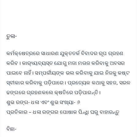
iOS - Scan QR
ତୁଳା-
କର୍ମକ୍ଷେତ୍ରରେ ସାଧାରଣ ଯୁକ୍ତତର୍କ ବିବାଦର ରୂପ ଗ୍ରହଣ
କରିବ। କାର‌୍ୟ୍ୟବ୍ୟସ୍ତ ଯୋଗୁ ମଜା ମଉଜ କରିବାକୁ ଅବସର
ପାଇବେ ନାହିଁ। ସମ୍ପର୍କୀୟଙ୍କ ଭଲ କରିବାକୁ ଯାଇ ନିଜକୁ କଷ୍ଟ
ସ୍ବୀକାର କରିବାକୁ ପଡ଼ିପାରେ। ପ୍ରତ୍ୟେକ କଥାକୁ ସହଜ, ସରଳ
ଢଙ୍ଗରେ ଗ୍ରହଣକଲେ କ୍ଷତିରେ ପଡ଼ିପାରନ୍ତି।
ଶୁଭ ରଙ୍ଗ- ଧଳା ଏବଂ ଶୁଭ ସଂଖ୍ୟା- ୬
ପ୍ରତିକାର – ଧଳା ରଙ୍ଗର ପୋଷାକ ପିନ୍ଧି ଘରୁ ବାହାରନ୍ତୁ
ବିଛା-