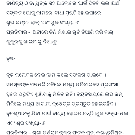
ବାଣିଜ୍ୟ ଓ ବନ୍ଧୁଙ୍କ ସହ ଆଲୋଚନା ପାଇଁ ଦିନଟି ଭଲ।ଅର୍ଥ
ସଙ୍କଟ ଯୋଗୁ କାମରେ ବାଧା ସୃଷ୍ଟି ହୋଇପାରେ ।
ଶୁଭ ରଙ୍ଗ- ଲାଲ୍ ଏବଂ ଶୁଭ ସଂଖ୍ୟା -୯
ପ୍ରତିକାର - ଅଟାରେ ଚିନି ମିଶାଇ ରୁଟି ତିଆରି କରି ଲାଲ୍
କୁକୁରକୁ ଖାଇବାକୁ ଦିଅନ୍ତୁ
ବୃଷ-
ଦୃଢ ମନୋବଳ ନେଇ କାମ କଲେ ସଫଳତା ପାଇବେ ।
ସମସ୍ତଙ୍କ ମନଧରି ଚଳିଲେ ମଧ୍ୟ ପରିବାରରେ ପ୍ରଶଂସା
ସୂଚକ ପଦୁଟିଏ ଶୁଣିବାକୁ ମିଳିବ ନାହିଁ। ବ୍ୟବସାୟରେ ଲାଭ କମ୍
ମିଳିଲେ ମଧ୍ୟ ଆଗାମୀ କ୍ଷେତ୍ର ପ୍ରସ୍ତୁତ ହୋଇରହିବ।
ଦୂରସ୍ଥାନକୁ ଯିବା ପାଇଁ ବାଧ୍ୟ ହୋଇପାରନ୍ତି।ଶୁଭ ରଙ୍ଗ- ଧଳା
ଏବଂ ଶୁଭ ସଂଖ୍ୟା- ୬
ପ୍ରତିକାର – ଶ୍ରୀ ପର୍ଶୁରାମଙ୍କର ଫଟକୁ ପୂଜା କରନ୍ତୁମିଥୁନ-