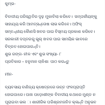
କୁମ୍ଭ-
ବିବାଦୀୟ ପରିସ୍ଥିତିର ଦୃଢ଼ ମୁକାବିଲା କରିବେ। ସମ୍ପର୍କୀୟଙ୍କୁ
ସାହାଯ୍ୟ କରି ଆମତ୍ସନ୍ତୋଷ ଲାଭ କରିବେ। ଅଫିସ୍
ସମ୍ବନ୍ଧୀୟ କାୈଣସି ଖବର ପାଇ ବିସ୍ମୟ ପ୍ରକାଶ କରିବେ।
ସରକାରୀ ଦପ୍ତରରୁ ଭୁଲ୍ ଖବର ପାଇ ସାମୟିକ ଭାବରେ
ବିବ୍ରତ ହୋଇପାରନ୍ତି।
ଶୁଭ ରଙ୍ଗ- ନୀଳ ଏବଂ ଶୁଭ ସଂଖ୍ୟା- ୮
ପ୍ରତିକାର – ହନୁମାନ ଚାଳିଶା ପାଠ କରନ୍ତୁ
ମୀନ-
ବ୍ୟବସାୟ ବାଣିଜ୍ୟ କ୍ଷେତ୍ରରେ ଉଚ୍ଚ ଫଳପ୍ରାପ୍ତି
ହୋଇପାରେ। ପାଖ ପଡ଼ୋଶୀଙ୍କ ବିବାଦୀୟ କଥାରେ ମୁଣ୍ଡ ନ
ପୂରାଇବା ଭଲ ା ଶାରୀରିକ ପରିଶ୍ରମଜନିତ କ୍ଳାନ୍ତି ଅନୁଭବ