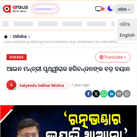
Conclaves
ଓଡ଼ିଆ
ଓଡ଼ିଆ
Argus Agri Vikas
English
Odisha
Argus Nari Shakti
Law-minister-prithviraj-harichandans-big-statement-on-ratnabhandar
Translate
Argus Education Next
ODISHA
ଆଇନ ମନ୍ତ୍ରୀ ପୃଥ୍ୱୀରାଜ ହରିଚନ୍ଦନଙ୍କ ବଡ଼ ବୟାନ
Argus Health Connect
S
·
1 year ago
Satyendu Sekhar Mishra
Argus Swaad Odisha
Argus Chalo Dekhein Apna Desh