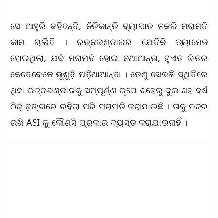
ସେ ଆହୁରି କହିଛନ୍ତି, ନିତିକାନ୍ତି ବ୍ୟାଘାତ ନକରି ମରାମତି
କାମ ଚାଲିଛି । ରତ୍ନଭଣ୍ଡାରର ଯେତିକି ଡ୍ୟାମେଜ
ହୋଇଥିଲା, ଯଦି ମରାମତି ହୋଇ ନଥାଆନ୍ତା, ହୁଏତ ଭିତର
କେତେବେଳେ ଭୁଶୁଡ଼ି ପଡ଼ିଥାଆନ୍ତା । ତେଣୁ ସେଭଳି ସ୍ଥିତିରେ
ଥିବା ରତ୍ନଭଣ୍ଡାରକୁ ସମ୍ପୂର୍ଣ୍ଣ ରୂପେ ଶହେରୁ ଦୁଇ ଶହ ବର୍ଷ
ଠିକ୍ ଢ଼ଙ୍ଗରେ ରହିଲା ପରି ମରାମତି କରାଯାଉଛି । ତାକୁ ନଜର
ରଖି ASI କୁ କୌଣସି ପ୍ରକାର ବ୍ୟସ୍ତ କରାଯାଉନାହିଁ ।