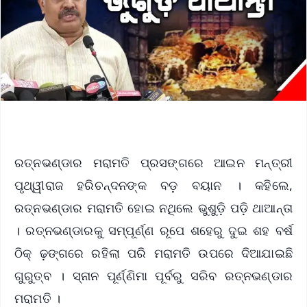
ରତ୍ନଭଣ୍ଡାର ମରାମତି ପ୍ରସଙ୍ଗରେ ଆଇନ ମନ୍ତ୍ରୀ
ପୃଥ୍ୱୀରାଜ ହରିଚନ୍ଦନଙ୍କ ବଡ଼ ବୟାନ । କହିଲେ,
ରତ୍ନଭଣ୍ଡାର ମରାମତି ହୋଇ ନଥିଲେ ଭୁଶୁଡ଼ି ପଡ଼ି ଥାଆନ୍ତା
। ରତ୍ନଭଣ୍ଡାରକୁ ସମ୍ପୂର୍ଣ୍ଣ ରୂପେ ଶହେରୁ ଦୁଇ ଶହ ବର୍ଷ
ଠିକ୍ ଢ଼ଙ୍ଗରେ ରହିଲା ପରି ମରାମତି ଉପରେ ଦିଆଯାଇଛି
ଗୁରୁତ୍ବ । ସ୍ନାନ ପୂର୍ଣ୍ଣିମା ପୂର୍ବରୁ ସରିବ ରତ୍ନଭଣ୍ଡାର
ମରାମତି ।