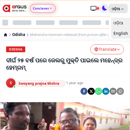
Conclaves
ଓଡ଼ିଆ
ଓଡ଼ିଆ
Argus Agri Vikas
English
Odisha
Mahendra-hemram-released-from-prison-after-25-years
Argus Nari Shakti
Translate
ODISHA
Argus Education Next
ଦୀର୍ଘ ୨୫ ବର୍ଷ ପରେ ଜେଲରୁ ମୁକ୍ତି ପାଇଲେ ମହେନ୍ଦ୍ର
ହେମ୍ରମ୍‌
Argus Health Connect
S
·
1 year ago
Swoyang prajna Mishra
Argus Swaad Odisha
Argus Chalo Dekhein Apna Desh