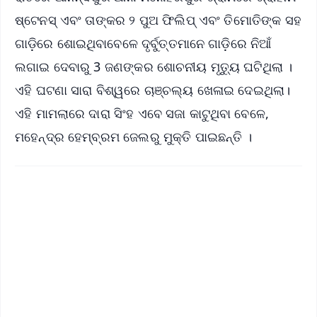
ଷ୍ଟେନସ୍ ଏବଂ ତାଙ୍କର ୨ ପୁଅ ଫିଲିପ୍ ଏବଂ ତିମୋତିଙ୍କ ସହ
ଗାଡ଼ିରେ ଶୋଇଥିବାବେଳେ ଦୃର୍ବୁତ୍ତମାନେ ଗାଡ଼ିରେ ନିଆଁ
ଲଗାଇ ଦେବାରୁ 3 ଜଣଙ୍କର ଶୋଚନୀୟ ମୃତ୍ୟୁ ଘଟିଥିଲା ।
ଏହି ଘଟଣା ସାରା ବିଶ୍ୱରେ ଚାଞ୍ଚଲ୍ୟ ଖେଳାଇ ଦେଇଥିଲା।
ଏହି ମାମଲାରେ ଦାରା ସିଂହ ଏବେ ସଜା କାଟୁଥିବା ବେଳେ,
ମହେନ୍ଦ୍ର ହେମ୍ବ୍ରମ ଜେଲରୁ ମୁକ୍ତି ପାଇଛନ୍ତି ।