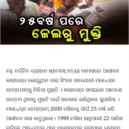
ବହୁ ଚର୍ଚ୍ଚିତ ଗ୍ରାହାମ ଷ୍ଟେନସ୍ ହତ୍ୟା ମାମଲାରେ ଆଜୀବନ
କାରାଦଣ୍ଡ ଭୋଗୁଥିବା ଦାରା ସିଂହର ସହଯୋଗୀ ମହେନ୍ଦ୍ର
ହେମ୍ରମଙ୍କୁ ମିଳିଲା ମୁକ୍ତି । କାରାଦଣ୍ଡ ସମୟରେ ଆଚରଣ
ଉତ୍ତମ ଥିବାରୁ ମୁକ୍ତି ପାଇଁ ସରକାର କରିଥିଲେ ସୁପାରିସ ।
ମହେନ୍ଦ୍ର ହେମ୍ବ୍ରମ୍ 2000 ମସିହାରୁ ଦୀର୍ଘ 25 ବର୍ଷ ଧରି
ଆଜୀବନ ସଜା କାଟୁଥିଲେ। 1999 ମସିହା ଜାନୁଆରୀ 22 ତାରିଖ
ରାତିରେ ଆନନ୍ଦପୁର ଥାନା ମନୋହରପୁର ଗ୍ରାମରେ ଗ୍ରାହାମ