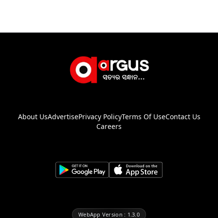
About Us
Advertise
Privacy Policy
Terms Of Use
Contact Us
Careers
WebApp Version : 1.3.0