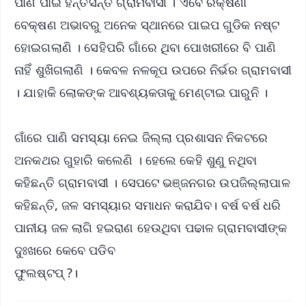
ପାଣି ପାଇଁ ହନ୍ତସନ୍ତ ଗ୍ରାମବାସୀ । ଏବେ ରକ୍ଷଣା
ବେକ୍ଷଣ ଅଭାବରୁ ଅନେକ ସ୍ଥାନରେ ପାଇପ ଗୁଡିକ ନଷ୍ଟ
ହୋଇଗଲାଣି । ସେହିପରି ଗାଁରେ ଥିବା ପୋଖରୀରେ ବି ପାଣି
ନାହିଁ ଶୁଖିଗଲାଣି । କେବଳ ନଳକୂପ ଉପରେ ନିର୍ଭର ଗ୍ରାମବାସୀ
। ଯାହାକି ଲୋକଙ୍କ ଆବଶ୍ୟକତାକୁ ମେଣ୍ଟାଇ ପାରୁନି ।
ଗାଁରେ ପାଣି ସମସ୍ୟା ନେଇ ଜିଲ୍ଲା ପ୍ରଶାସନ ନିକଟରେ
ଅନକଥର ଗୁହାରି କଲେଣି । ହେଲେ କେହି ଶୁଣୁ ନଥିବା
କହିଛନ୍ତି ଗ୍ରାମବାସୀ । ସେପଟେ ଭଞ୍ଜନଗର ଉପଜିଲ୍ଲାପାଳ
କହିଛନ୍ତି, ଜଳ ସମସ୍ୟାର ସମାଧନ କରାଯିବ। ବର୍ଷ ବର୍ଷ ଧରି
ପାନୀୟ ଜଳ ଲାଗି ହଇରାଣ ହେଉଥିବା ପଢାଳ ଗ୍ରାମବାସୀଙ୍କ
ଦୁଃଖରେ କେବେ ପଡିବ
ଫୁଲଷ୍ଟପ୍ ?।