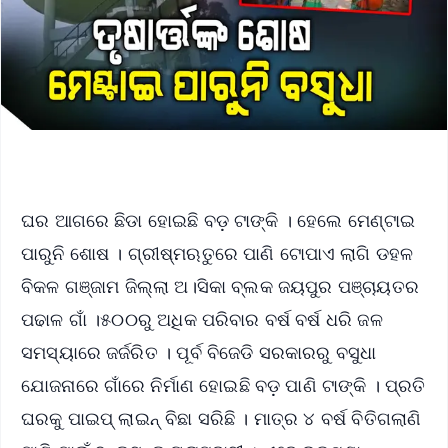
ଘର ଆଗରେ ଛିଡା ହୋଇଛି ବଡ଼ ଟାଙ୍କି । ହେଲେ ମେଣ୍ଟାଇ
ପାରୁନି ଶୋଷ । ଗ୍ରୀଷ୍ମଋତୁରେ ପାଣି ଟୋପାଏ ଲାଗି ଡହଳ
ବିକଳ ଗଞ୍ଜାମ ଜିଲ୍ଲା ଅ।ସିକା ବ୍ଲକ ଜୟପୁର ପଞ୍ଚାୟତର
ପଢାଳ ଗାଁ ।୫୦୦ରୁ ଅଧିକ ପରିବାର ବର୍ଷ ବର୍ଷ ଧରି ଜଳ
ସମସ୍ୟାରେ ଜର୍ଜରିତ । ପୂର୍ବ ବିଜେଡି ସରକାରରୁ ବସୁଧା
ଯୋଜନାରେ ଗାଁରେ ନିର୍ମାଣ ହୋଇଛି ବଡ଼ ପାଣି ଟାଙ୍କି । ପ୍ରତି
ଘରକୁ ପାଇପ୍ ଲାଇନ୍ ବିଛା ସରିଛି । ମାତ୍ର ୪ ବର୍ଷ ବିତିଗଲାଣି