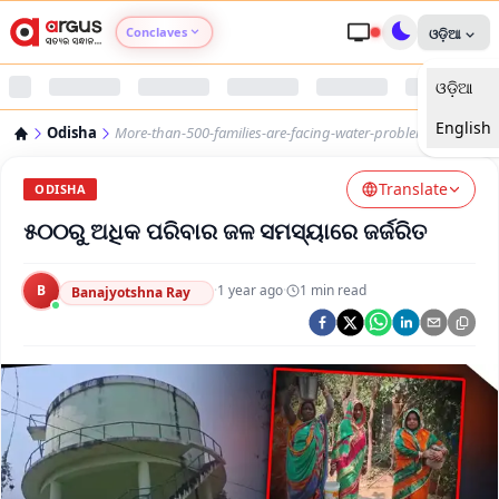
Conclaves
ଓଡ଼ିଆ
ଓଡ଼ିଆ
Argus Agri Vikas
English
Odisha
More-than-500-families-are-facing-water-problems
Argus Nari Shakti
Translate
ODISHA
Argus Education Next
୫୦୦ରୁ ଅଧିକ ପରିବାର ଜଳ ସମସ୍ୟାରେ ଜର୍ଜରିତ
Argus Health Connect
B
·
1 year ago
·
1
min read
Banajyotshna Ray
Argus Swaad Odisha
Argus Chalo Dekhein Apna Desh