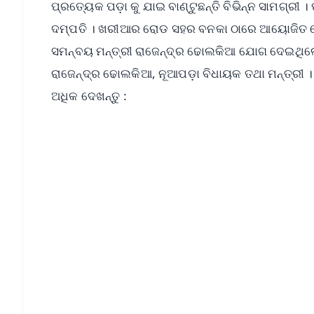
ପ୍ରତ୍ୟେକ ପଡ଼ା କୁ ଯାଇ ବାଣ୍ଟୁଛନ୍ତି ବିଭିନ୍ନ ସାମଗ୍ରୀ 
ଦମ୍ପତି । ଖରୀଆର ରୋଡ ସହର ବନକା ଠାରେ ଆୟୋଜିତ ହୋଇ
ସମନ୍ବୟ ମନ୍ତ୍ରୀ ରାଜେନ୍ଦ୍ର ଢୋଲକିଆ ଯୋଗ ଦେଇଥିଲେ ।ଏ
ରାଜେନ୍ଦ୍ର ଢୋଲକିଆ, ନୂଆପଡ଼ା ବିଧାୟକ ତଥା ମନ୍ତ୍ରୀ । 
ଅଧିକ ଦେଖନ୍ତୁ :