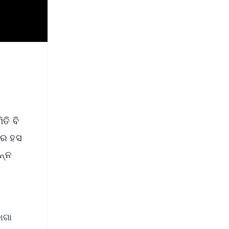
ତି ବି
ଁରେ ହସ
ନ୍ନ
଼ାଗା