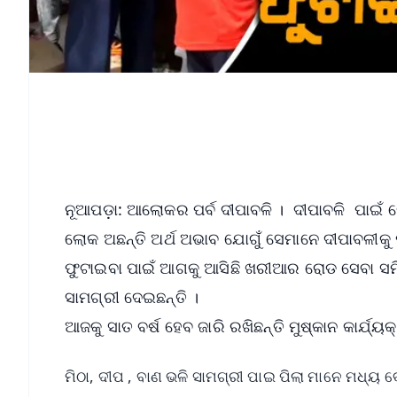
ନୂଆପଡ଼ା: ଆଲୋକର ପର୍ବ ଦୀପାବଳି । ଦୀପାବଳି ପାଇଁ ଲ
ଲୋକ ଅଛନ୍ତି ଅର୍ଥ ଅଭାବ ଯୋଗୁଁ ସେମାନେ ଦୀପାବଳୀକୁ ପାଳ
ଫୁଟାଇବା ପାଇଁ ଆଗକୁ ଆସିଛି ଖରୀଆର ରୋଡ ସେବା ସମିତି 
ସାମଗ୍ରୀ ଦେଇଛନ୍ତି ।
ଆଜକୁ ସାତ ବର୍ଷ ହେବ ଜାରି ରଖିଛନ୍ତି ମୁଷ୍କାନ କାର୍ଯ୍ୟ
ମିଠା, ଦୀପ , ବାଣ ଭଳି ସାମଗ୍ରୀ ପାଇ ପିଲା ମାନେ ମଧ୍ୟ ବେ