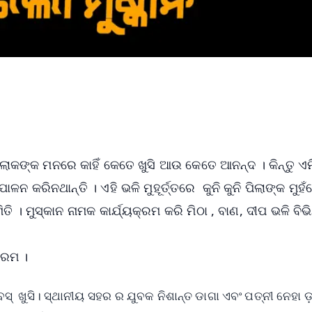
ୋକଙ୍କ ମନରେ କାହିଁ କେତେ ଖୁସି ଆଉ କେତେ ଆନନ୍ଦ । କିନ୍ତୁ ଏମି
ନ କରିନଥାନ୍ତି । ଏହି ଭଳି ମୁହୂର୍ତ୍ତରେ କୁନି କୁନି ପିଲାଙ୍କ ମୁହ
। ମୁସ୍କାନ ନାମକ କାର୍ଯ୍ୟକ୍ରମ କରି ମିଠା , ବାଣ, ଦୀପ ଭଳି ବିଭି
କ୍ରମ ।
ସ୍‌ ଖୁସି। ସ୍ଥାନୀୟ ସହର ର ଯୁବକ ନିଶାନ୍ତ ଡାଗା ଏବଂ ପତ୍ନୀ ନେହା ଡ