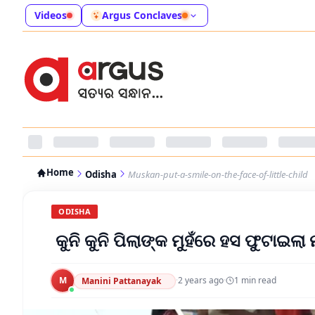
Videos
Argus Conclaves
Home
Odisha
Muskan-put-a-smile-on-the-face-of-little-child
ODISHA
କୁନି କୁନି ପିଲାଙ୍କ ମୁହଁରେ ହସ ଫୁଟାଇଲା
M
·
2 years ago
·
1
min read
Manini Pattanayak