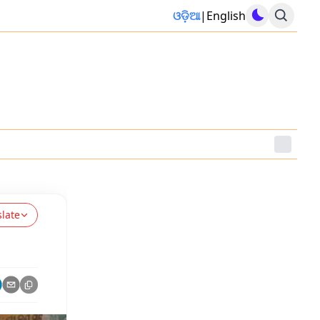
ଓଡ଼ିଆ
|
English
slate