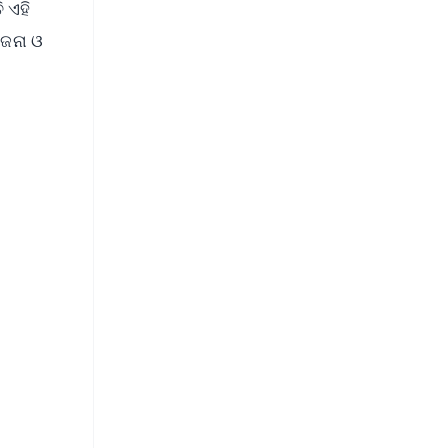
ି ଏହି
ୋଜନା ଓ