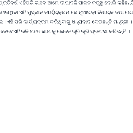
। ପ୍ରତିବର୍ଷ ଏହିପରି ଭାବେ ଆମେ ଦୀପାବଳି ପାଳନ କରୁଛୁ ବୋଲି କହିଛନ୍ତ
ଥିବା ଏହି ମୁସ୍କାନ କାର୍ଯ୍ୟକ୍ରମ ରେ ନୂଆପଡ଼ା ବିଧାୟକ ତଥା ଯ
ହି ପରି କାର୍ଯ୍ୟକ୍ରମ କରିଥିବାରୁ ଧନ୍ୟବାଦ ଦେଇଛନ୍ତି ମନ୍ତ୍ରୀ ।
ତେବେଏହି ଭଳି ମହତ କାମ କୁ ଲୋକେ ଭୂରି ଭୂରି ପ୍ରଶଂସା କରିଛନ୍ତି ।