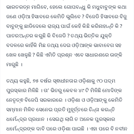
ଭାରତରତ୍ନ ମାଗିବେ, ହେଲେ ଗୋପବନ୍ଧୁ କି ମଧୁବାବୁଙ୍କ କଥା
ଜଣେ ଓଡ଼ିଆ ହିସାବରେ କେମିତି ଭୁଲିବେ ? ବିଜେଡି ହିସାବରେ ବିଜୁ
ବାବୁଙ୍କୁ ଛାଡିଦେଲେ ରାଜ୍ୟ ପାଇଁ କେହି କିଛି କରିନାହାନ୍ତି କି ?
ପାତରଅନ୍ତର କରୁଛି କି ବିଜେଡି ? ତଥ୍ୟ ଭିତ୍ତିକ ଯୁକ୍ତି
ବଦଳରେ କାହିଁକି ମିଛ ତଥ୍ୟ ଦେଇ ଓଡ଼ିଆଙ୍କ ଭାବାବେଗ ସହ
ଖେଳ ଖେଳୁଛି ? କିଛି ଏମିତି ପ୍ରଶ୍ନ ଏବେ ସାଧାରଣରେ ଉଙ୍କି
ମାରୁଛି ।
ତଥ୍ୟ କହୁଛି, ୭୫ ବର୍ଷର ସ୍ଵାଧୀନତାର ଓଡ଼ିଶାକୁ ୯୦ ପଦ୍ମ
ପୁରସ୍କାର ମିଳିଛି । ତା' ଭିତରୁ କେବଳ ୪୯ ଟି ମିଳିଛି ମୋଦିଙ୍କ
ନେତୃତ୍ଵ ବିଜେପି ସରକାରରେ । ଓଡ଼ିଶା ଓ ଓଡ଼ିଆଙ୍କୁ କେମିତି
ସମ୍ମାନ ମିଳିବ ସେନେଇ ପ୍ରତି ମୁହୂର୍ତ୍ତରେ ଚିନ୍ତା କରନ୍ତି
ଧର୍ମେନ୍ଦ୍ର ପ୍ରଧାନ । ସେଇଥି ଲାଗି ତ ଅନେକ ପୁରସ୍କାର
ଧର୍ମେନ୍ଦ୍ରଙ୍କ ଦାବି ପରେ ଓଡ଼ିଶା ପାଇଛି । ଏହା ପରେ ବି ନବୀନ