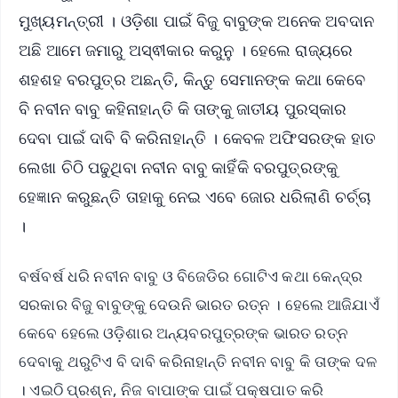
ମୁଖ୍ୟମନ୍ତ୍ରୀ । ଓଡ଼ିଶା ପାଇଁ ବିଜୁ ବାବୁଙ୍କ ଅନେକ ଅବଦାନ
ଅଛି ଆମେ ଜମାରୁ ଅସ୍ଵୀକାର କରୁନୁ । ହେଲେ ରାଜ୍ୟରେ
ଶହଶହ ବରପୁତ୍ର ଅଛନ୍ତି, କିନ୍ତୁ ସେମାନଙ୍କ କଥା କେବେ
ବି ନବୀନ ବାବୁ କହିନାହାନ୍ତି କି ତାଙ୍କୁ ଜାତୀୟ ପୁରସ୍କାର
ଦେବା ପାଇଁ ଦାବି ବି କରିନାହାନ୍ତି । କେବଳ ଅଫିସରଙ୍କ ହାତ
ଲେଖା ଚିଠି ପଢୁଥିବା ନବୀନ ବାବୁ କାହିଁକି ବରପୁତ୍ରଙ୍କୁ
ହେଜ୍ଞାନ କରୁଛନ୍ତି ତାହାକୁ ନେଇ ଏବେ ଜୋର ଧରିଲାଣି ଚର୍ଚ୍ଚା
।
ବର୍ଷବର୍ଷ ଧରି ନବୀନ ବାବୁ ଓ ବିଜେଡିର ଗୋଟିଏ କଥା କେନ୍ଦ୍ର
ସରକାର ବିଜୁ ବାବୁଙ୍କୁ ଦେଉନି ଭାରତ ରତ୍ନ । ହେଲେ ଆଜିଯାଏଁ
କେବେ ହେଲେ ଓଡ଼ିଶାର ଅନ୍ୟବରପୁତ୍ରଙ୍କ ଭାରତ ରତ୍ନ
ଦେବାକୁ ଥରୁଟିଏ ବି ଦାବି କରିନାହାନ୍ତି ନବୀନ ବାବୁ କି ତାଙ୍କ ଦଳ
। ଏଇଠି ପ୍ରଶ୍ନ, ନିଜ ବାପାଙ୍କ ପାଇଁ ପକ୍ଷପାତ କରି