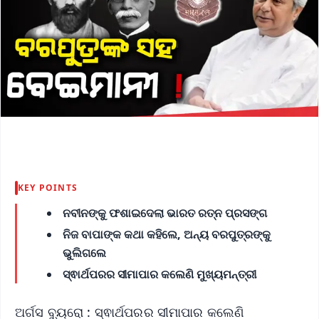
KEY POINTS
ନବୀନଙ୍କୁ ଫଶାଇଦେଲା ଭାରତ ରତ୍ନ ପ୍ରସଙ୍ଗ
ନିଜ ବାପାଙ୍କ କଥା କହିଲେ, ଅନ୍ୟ ବରପୁତ୍ରଙ୍କୁ
ଭୁଲିଗଲେ
ସ୍ଵାର୍ଥପରର ସୀମାପାର କଲେଣି ମୁଖ୍ୟମନ୍ତ୍ରୀ
ଅର୍ଗସ ବ୍ୟୁରୋ : ସ୍ଵାର୍ଥପରର ସୀମାପାର କଲେଣି