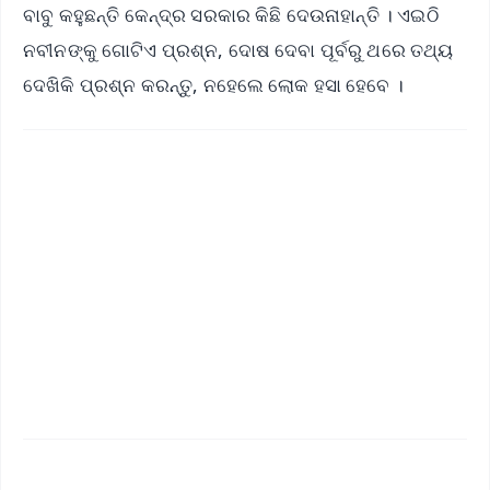
ବାବୁ କହୁଛନ୍ତି କେନ୍ଦ୍ର ସରକାର କିଛି ଦେଉନାହାନ୍ତି । ଏଇଠି
ନବୀନଙ୍କୁ ଗୋଟିଏ ପ୍ରଶ୍ନ, ଦୋଷ ଦେବା ପୂର୍ବରୁ ଥରେ ତଥ୍ୟ
ଦେଖିକି ପ୍ରଶ୍ନ କରନ୍ତୁ, ନହେଲେ ଲୋକ ହସା ହେବେ ।