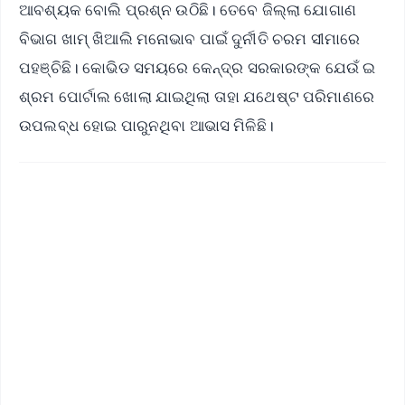
ଆବଶ୍ୟକ ବୋଲି ପ୍ରଶ୍ନ ଉଠିଛି। ତେବେ ଜିଲ୍ଲା ଯୋଗାଣ
ବିଭାଗ ଖାମ୍ ଖିଆଲି ମନୋଭାବ ପାଇଁ ଦୁର୍ନୀତି ଚରମ ସୀମାରେ
ପହଞ୍ଚିଛି। କୋଭିଡ ସମୟରେ କେନ୍ଦ୍ର ସରକାରଙ୍କ ଯେଉଁ ଇ
ଶ୍ରମ ପୋର୍ଟାଲ ଖୋଲା ଯାଇଥିଲା ତାହା ଯଥେଷ୍ଟ ପରିମାଣରେ
ଉପଲବ୍ଧ ହୋଇ ପାରୁନଥିବା ଆଭାସ ମିଳିଛି।