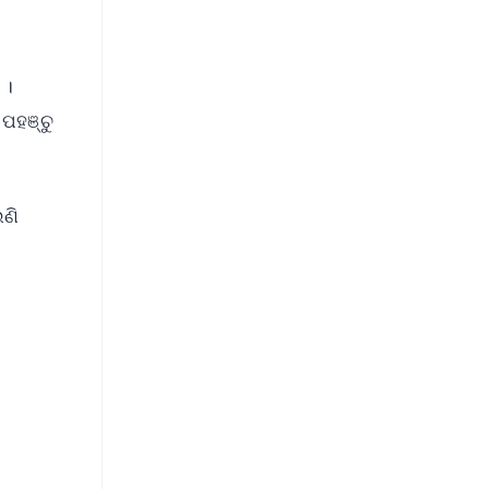
 ।
 ପହଞ୍ଚୁ
େଣି
FREE
⭐
s