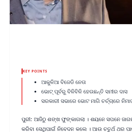
KEY POINTS
ଆକୁଳିଆ ବିଜେଡି ନେତା
ଭୋଟ୍ ପୂର୍ବରୁ ବିଳିବିଳି ହେଉଛନ୍ତି ସମୀର ଦାସ
ସରକାରୀ ସଭାରେ ଭୋଟ ମାଗି ଚର୍ଚ୍ଚାରେ ନିମା
ପୁରୀ: ଆଜିଠୁ ଶଙ୍ଖ ଫୁଙ୍କାଗଲା । ଶୟନେ ସପନେ ଜାଗର
କରିବା ସେଥିପାଇଁ ନିବେଦନ କଲେ । ଆଉ ଚତୁର୍ଥ ଥର ପାଇଁ