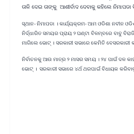
ତାଳି ଦେଇ ତାଙ୍କୁ ଆଶୀର୍ବାଦ ଦେବାକୁ କହିଲେ ନିମାପଡା
ସ୍ଥାନ- ନିମାପଡା । କାର୍ଯ୍ୟକ୍ରମ- ଆମ ଓଡିଶା ନବୀନ ଓଡିଶ
ନିର୍ଦ୍ଧାରିତ ସମୟର ପ୍ରାୟ ୨ ଘଣ୍ଟା ବିଳମ୍ବରେ ବାବୁ ବିର
ମାଗିଲେ ଭୋଟ୍‌ । ସରକାରୀ ସଭାରେ କେମିତି ବେସରକାରୀ କା
ନିର୍ବାଚନକୁ ଆଉ ମାତ୍ର ୨ ମାସର ସମୟ । ୨୪ ପାଇଁ ଦଳ କା
ଭୋଟ୍ । ସରକାରୀ ସଭାରେ ୪ର୍ଥ ଥରପାଇଁ ବିଧାୟକ କରିବାକ
📱 Get Argus News App
📰 60 Word News
🎬 Argus Podcast
🔔 Free Notification Alerts
Download Free: