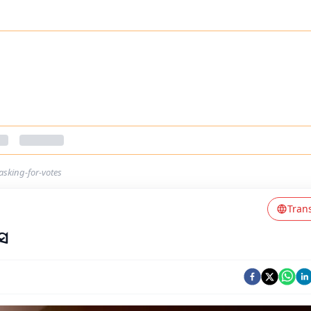
sking-for-votes
Tran
ାସ