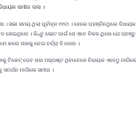
 ବିଧାୟକ ସମୀର ଦାସ ।
ା । ସଭା ସମୟ ଥିଲା ପୂର୍ବାହ୍ନ ୧୧ଟା । ହେଲେ ପହଞ୍ଚିନଥିଲେ ବିଧାୟକ
ାଜିତ ହୋଇଥିଲେ । କିନ୍ତୁ ଭୋଟ ପାଇଁ ସେ ଏତେ ବିକଳ ଥିଲେ ଯେ ପହଞ୍ଚୁ
ମ କଲେ ତାହାକୁ ନେଇ ଚର୍ଚ୍ଚା ବି ଜୋର ।
ହାକୁ ଟିକେଟ୍ ଦେବ ତାହା ଅସ୍ପଷ୍ଟ ଥିବାବେଳେ ବିଧାୟକ ଏବେଠୁ ମାଗିଲ
ୁ ସମର୍ଥନ ମାଗିଲେ ସମୀର ।
✨
📺 Live TV and Breaking News
⭐
⭐
⭐
⭐
4.8 Rating
50K+ Download