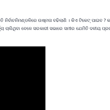
OS - Scan QR
ି ନିର୍ବାଚନିମଣ୍ଡଳିରେ ଉଷ୍ମତା ବଢିଲାଣି । କିଏ ଟିକେଟ୍ ପାଇବ ? କ
୍ଚ୍ଚା ଚାଲିଥିବା ବେଳେ ସରକାରୀ ସଭାରେ ସମୀର ଯେମିତି ଦଳୀୟ ପ୍ର