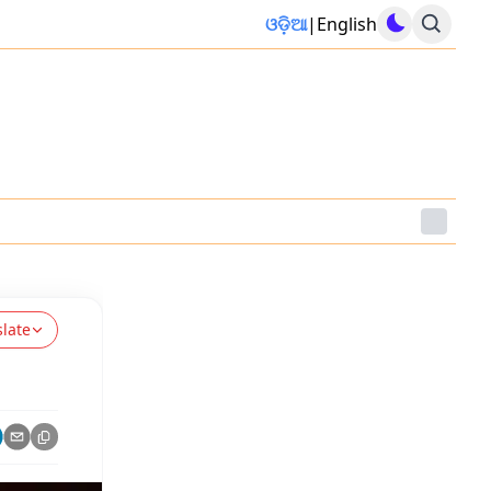
ଓଡ଼ିଆ
|
English
slate