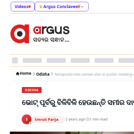
Videos
Argus Conclaves
Home
Odisha
Nimapada-mla-sameer-das-in-public-meeting-a
ODISHA
ଭୋଟ୍ ପୂର୍ବରୁ ବିଳିବିଳି ହେଉଛନ୍ତି ସମୀର ଦ
S
·
2 years ago
·
1
min read
Smruti Parija