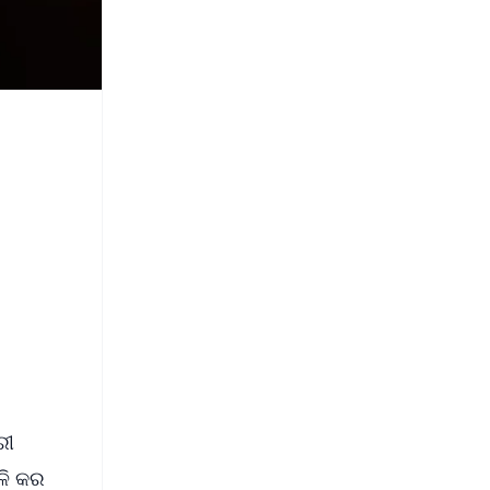
ରୀ
ୁଳି କର