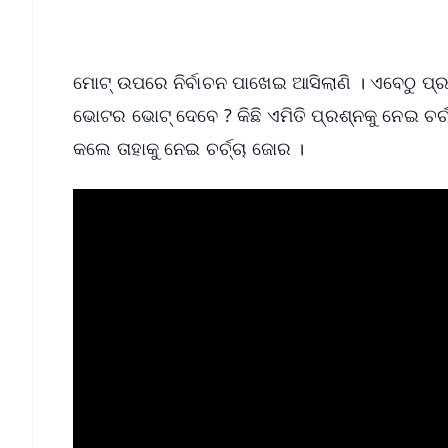
Android - Scan QR
i
ମୋଟ୍‌ ଉପରେ ନିର୍ବାଚନ ପାଖେଇ ଆସିଲାଣି । ଏବେଠୁ ପ୍ରତ
ଭୋଟର ଭୋଟ୍ ଦେବେ ? କିଛି ଏମିତି ପ୍ରଶ୍ନକୁ ନେଇ ଚର
କଲେ ତାହାକୁ ନେଇ ଚର୍ଚ୍ଚା ଜୋର ।