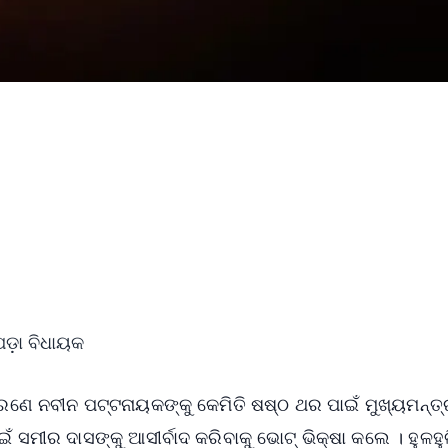
ପଡ଼ା ବିଧାୟକ
ଣେ ନବୀନ ପଟ୍ଟନାୟକଙ୍କୁ କେମିତି ଷଷ୍ଠ ଥର ପାଇଁ ମୁଖ୍ୟମନ୍ତ୍
 ସମୀର ଦାସଙ୍କୁ ଆସୀର୍ବାଦ କରିବାକୁ ଭୋଟ୍ ଭିକ୍ଷା କଲେ । ହୁଳହ