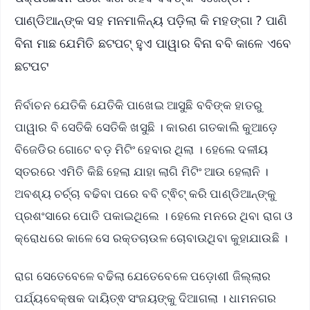
ପାଣ୍ଡିଆନ୍‌ଙ୍କ ସହ ମନମାଳିନ୍ୟ ପଡ଼ିଲା କି ମହଙ୍ଗା ? ପାଣି
ବିନା ମାଛ ଯେମିତି ଛଟପଟ୍‌ ହୁଏ ପାୱାର ବିନା ବବି କାଳେ ଏବେ
ଛଟପଟ
ନିର୍ବାଚନ ଯେତିକି ଯେତିକି ପାଖେଇ ଆସୁଛି ବବିଙ୍କ ହାତରୁ
ପାୱାର ବି ସେତିକି ସେତିକି ଖସୁଛି । କାରଣ ଗତକାଲି କୁଆଡ଼େ
ବିଜେଡିର ଗୋଟେ ବଡ଼ ମିଟିଂ ହେବାର ଥିଲା । ହେଲେ ଦଳୀୟ
ସ୍ତରରେ ଏମିତି କିଛି ହେଲା ଯାହା ଲାଗି ମିଟିଂ ଆଉ ହେଲାନି ।
ଅବଶ୍ୟ ଚର୍ଚ୍ଚା ବଢିବା ପରେ ବବି ଟ୍ଵିଟ୍‌ କରି ପାଣ୍ଡିଆନ୍‌ଙ୍କୁ
ପ୍ରଶଂସାରେ ପୋତି ପକାଇଥିଲେ । ହେଲେ ମନରେ ଥିବା ରାଗ ଓ
କ୍ରୋଧରେ କାଳେ ସେ ରକ୍ତଚାଉଳ ଚୋବାଉଥିବା କୁହାଯାଉଛି ।
ରାଗ ସେତେବେଳେ ବଢିଲା ଯେତେବେଳେ ପଡ଼ୋଶୀ ଜିଲ୍ଲାର
ପର୍ଯ୍ୟବେକ୍ଷକ ଦାୟିତ୍ଵ ସଂଜୟଙ୍କୁ ଦିଆଗଲା । ଧାମନଗର