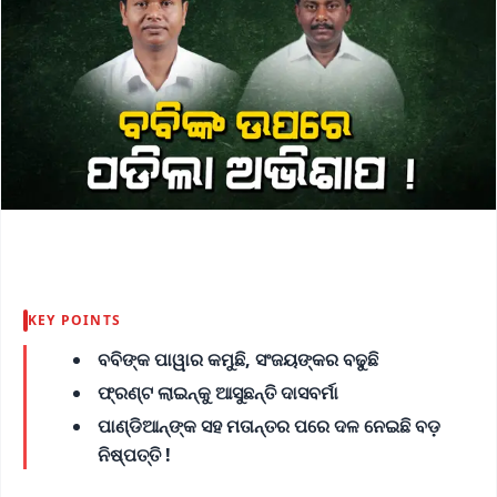
KEY POINTS
ବବିଙ୍କ ପାୱାର କମୁଛି, ସଂଜୟଙ୍କର ବଢୁଛି
ଫ୍ରଣ୍ଟ ଲାଇନ୍‌କୁ ଆସୁଛନ୍ତି ଦାସବର୍ମା
ପାଣ୍ଡିଆନ୍‌ଙ୍କ ସହ ମତାନ୍ତର ପରେ ଦଳ ନେଇଛି ବଡ଼
ନିଷ୍ପତ୍ତି !