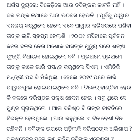
ଅର୍ଗସ ବ୍ୟୁରୋ: ବିଜେଡ଼ିରେ ଆଉ ବବିଙ୍କର କାଟତି ନାହିଁ ।
ଦଳ ତାଙ୍କ କଥାରେ ଆଉ ଉଠବସ ହେଉନି । ପୂର୍ବରୁ ପାୱାର
ଏନଜୟ କରୁଥିଲେ ହେଲେ ଏବେ ପାୱାର କରିଡରରେ ପଶିବା
ତାଙ୍କ ଲାଗି ସ୍ଵପ୍ନ ହେଲାଣି । ୨୦୦୯ ମସିହାରେ ପୂର୍ବତନ
ଜନତା ଦଳର ନେତା ଅଶୋକ ଦାସଙ୍କ ମୃତ୍ୟୁ ପରେ ଶଙ୍ଖ
ଫୁଙ୍ଖି ବିଧାୟକ ହୋଇଥିଲେ ବବି । ପ୍ରଥମେ ପ୍ରଥମେ
ତାଙ୍କୁ କାଳେ ଭାରି ପସନ୍ଦ କରୁଥିଲେ ସିଏମ୍‌ । ଏମିତିକି
ମନ୍ତ୍ରୀ ପଦ ବି ମିଳିଥିଲା । ହେଲେ ୨୦୧୯ ପରେ ଭାରି
ପାୱାରଫୁଲ ହୋଇଯାଇଥିଲେ ବବି । ଟିକେଟ୍‌ ବାଣ୍ଟିବା ହେଉ
କି ଦଳରେ ବରିଷ୍ଠର ପକ୍ଷ ଛେଦନ ହେଉ । ସବୁ ଥିରେ ସେ
ମୁଣ୍ଡ ପୂରାଉଥିଲେ । ଆଉ ବରିଷ୍ଠ ବି ତାଙ୍କ କାଟତିରେ
ବିରକ୍ତ ହେଉଥିଲେ । ଆଉ କହୁଥିଲେ ଏ ଦିନ ବେଶୀ ଦିନ
ରହିବନି । ବବିଙ୍କ ଉପରେ ପଡ଼ିଲାକି ବରିଷ୍ଠଙ୍କ ଅଭିଶାପ ?
ପକ୍ଷଛେଦନ ପରେ କଣ ରହିବ ବବିଙ୍କ ଏଜେଣ୍ଡା ?