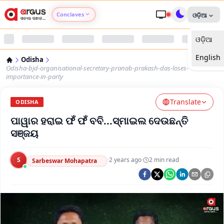
Conclaves
ଓଡ଼ିଆ
ଓଡ଼ିଆ
Argus Agri Vikas
English
Odisha
Argus Nari Shakti
Odisha-bjd-organisational-secretary-pranab-prakash-das-loses-
importance-in-party
Argus Education Next
Translate
ODISHA
ପାୱାର ହରାଇ ଫଁ ଫଁ ବବି...ସ୍ମାଇଲ ଦେଉଛନ୍ତି
Argus Health Connect
ସଞ୍ଜୟ
Argus Swaad Odisha
S
·
2 years ago
·
2
min read
Sarbeswar Mohapatra
Argus Chalo Dekhein Apna Desh