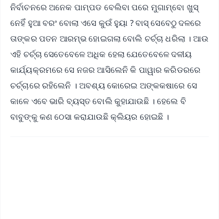
ନିର୍ବାଚନରେ ଅନେକ ପାମ୍ପଡ ବେଲିବା ପରେ ମୁଗାମ୍ବୋ ଖୁସ୍‌
ନେହିଁ ହୁଆ ବରଂ ବୋଲା ଏସେ କୁଉଁ ହୁୟା ? ବାସ୍‌ ସେବେଠୁ ଦଳରେ
ତାଙ୍କର ପତନ ଆରମ୍ଭ ହୋଇଗଲା ବୋଲି ଚର୍ଚ୍ଚା ଧରିଲା । ଆଉ
ଏହି ଚର୍ଚ୍ଚା ସେତେବେଳେ ଅଧିକ ହେଲା ଯେତେବେଳେ ଦଳୀୟ
କାର୍ଯ୍ୟକ୍ରମରେ ସେ ନଜର ଆସିଲେନି କି ପାୱାର କରିଡରରେ
ଚର୍ଚ୍ଚାରେ ରହିଲେନି । ଅବଶ୍ୟ କୋରେଇ ଅଙ୍କକଷାରେ ସେ
କାଳେ ଏବେ ଭାରି ବ୍ୟସ୍ତ ବୋଲି କୁହାଯାଉଛି । ହେଲେ ବି
ବାବୁଙ୍କୁ କଣ ଠେସା କରାଯାଉଛି କ୍ଲିୟର ହୋଇଛି ।